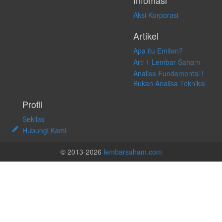
Infomasi
Aksi Korporasi
Artikel
Apa itu Emiten?
Arti 1 Lembar Saham
Analisa Fundamental !
Bukan Analisa Teknikal
Profil
Sekilas
Hubungi Kami
© 2013-2026
lembarsaham.com