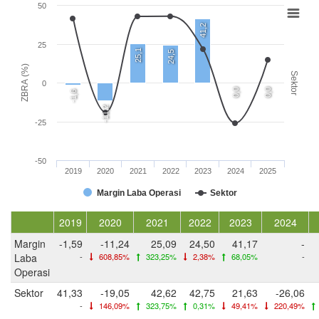
50
41,2
25
25,1
24,5
ZBRA (%)
Sektor
0
0,0
0,0
-1,6
-11,2
-25
-50
2019
2020
2021
2022
2023
2024
2025
Margin Laba Operasi
Sektor
2019
2020
2021
2022
2023
2024
Margin
-1,59
-11,24
25,09
24,50
41,17
-
Laba
-
608,85%
323,25%
2,38%
68,05%
-
Operasi
Sektor
41,33
-19,05
42,62
42,75
21,63
-26,06
-
146,09%
323,75%
0,31%
49,41%
220,49%