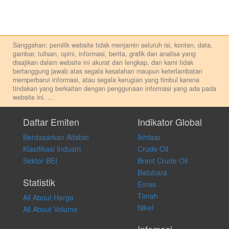
Sanggahan: pemilik website tidak menjamin seluruh isi, konten, data,
gambar, tulisan, opini, informasi, berita, grafik dan analisa yang
disajikan dalam website ini akurat dan lengkap, dan kami tidak
bertanggung jawab atas segala kesalahan maupun keterlambatan
memperbarui informasi, atau segala kerugian yang timbul karena
tindakan yang berkaitan dengan penggunaan informasi yang ada pada
website ini.
...
Setiap keputusan investasi merupakan keputusan dan tanggung jawab
pribadi. Kami tidak memberi anjuran, saran, rekomendasi untuk
Daftar Emiten
Indikator Global
membeli, menjual atau melakukan aktivitas lain yang terkait dengan
Berdasarkan Alfabet
Ikhtisar
transaksi perdagangan apapun, dan kami tidak bertanggung jawab
atas keputusan investasi yang dilakukan dalam kondisi dan situasi
Klasifikasi Industri
Crude Oil
apapun juga, yang diakibatkan secara langsung maupun tidak
Sektor BEI
Brent Crude Oil
langsung atas konten pada website ini.
Batubara
Statistik
Emas
Timah
All About Harga
Nikel
All About Volume