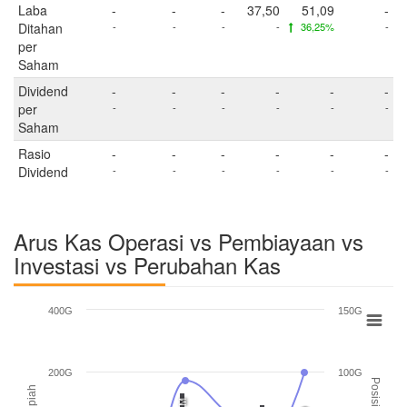
Laba
-
-
-
37,50
51,09
-
Ditahan
-
-
-
-
36,25%
-
per
Saham
Dividend
-
-
-
-
-
-
per
-
-
-
-
-
-
Saham
Rasio
-
-
-
-
-
-
Dividend
-
-
-
-
-
-
Arus Kas Operasi vs Pembiayaan vs
Investasi vs Perubahan Kas
400G
150G
200G
100G
Posisi Kas
Rupiah