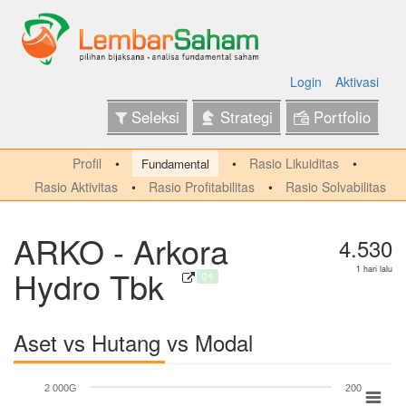
Login
Aktivasi
Seleksi
Strategi
Portfolio
Profil
Rasio Likuiditas
Fundamental
Rasio Aktivitas
Rasio Profitabilitas
Rasio Solvabilitas
ARKO - Arkora
4.530
Hydro Tbk
1 hari lalu
Q4
Aset vs Hutang vs Modal
2 000G
200