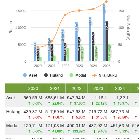
1,7 T
1 500G
150
Nilai Buku (BV)
1,3 T
Rupiah
1,2 T
1,2 T
1 000G
100
947,9 M
867,7 M
719,7 M
688,6 M
500G
50
560,6 M
547,9 M
517,6 M
516,2 M
451,6 M
439,9 M
437,9 M
0
0
2020
2021
2022
2023
2024
2025
Aset
Hutang
Modal
Nilai Buku
2020
2021
2022
2023
2024
Aset
560,59 M
688,61 M
947,94 M
1,16 T
1,32 T
0,00%
22,84%
37,66%
22,12%
13,97%
Hutang
439,87 M
517,59 M
547,93 M
719,72 M
867,73 M
0,00%
17,67%
5,86%
31,35%
20,56%
Modal
120,71 M
171,03 M
400,01 M
437,92 M
451,63 M
51
0,00%
41,68%
133,89%
9,48%
3,13%