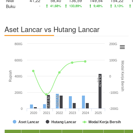
Nilai
41,22
58,40
136,59
149,54
154,22
Buku
-
41,68%
133,89%
9,48%
3,13%
Aset Lancar vs Hutang Lancar
800G
200G
600G
100G
Modal Kerja Bersih
Rupiah
400G
0
427,9 M
0,0
200G
-100G
182,8 M
167,0 M
0
-200G
2020
2021
2022
2023
2024
2025
Aset Lancar
Hutang Lancar
Modal Kerja Bersih