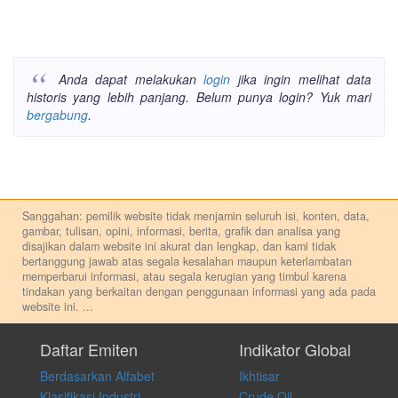
Anda dapat melakukan
login
jika ingin melihat data
historis yang lebih panjang. Belum punya login? Yuk mari
bergabung
.
Sanggahan: pemilik website tidak menjamin seluruh isi, konten, data,
gambar, tulisan, opini, informasi, berita, grafik dan analisa yang
disajikan dalam website ini akurat dan lengkap, dan kami tidak
bertanggung jawab atas segala kesalahan maupun keterlambatan
memperbarui informasi, atau segala kerugian yang timbul karena
tindakan yang berkaitan dengan penggunaan informasi yang ada pada
website ini.
...
Setiap keputusan investasi merupakan keputusan dan tanggung jawab
pribadi. Kami tidak memberi anjuran, saran, rekomendasi untuk
Daftar Emiten
Indikator Global
membeli, menjual atau melakukan aktivitas lain yang terkait dengan
Berdasarkan Alfabet
Ikhtisar
transaksi perdagangan apapun, dan kami tidak bertanggung jawab
atas keputusan investasi yang dilakukan dalam kondisi dan situasi
Klasifikasi Industri
Crude Oil