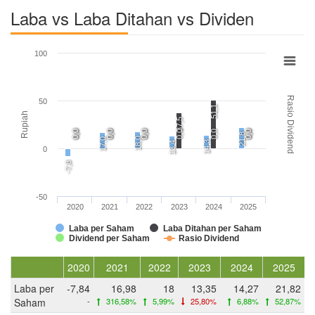
Laba vs Laba Ditahan vs Dividen
100
Rasio Dividend
50
51,1
Rupiah
37,5
0,0
0,0
0,0
0,0
0,0
0,0
0,0
0,0
0,0
0,0
21,8
18,0
17,0
14,3
13,4
0
-7,8
-50
2020
2021
2022
2023
2024
2025
Laba per Saham
Laba Ditahan per Saham
Dividend per Saham
Rasio Dividend
2020
2021
2022
2023
2024
2025
Laba per
-7,84
16,98
18
13,35
14,27
21,82
Saham
-
316,58%
5,99%
25,80%
6,88%
52,87%