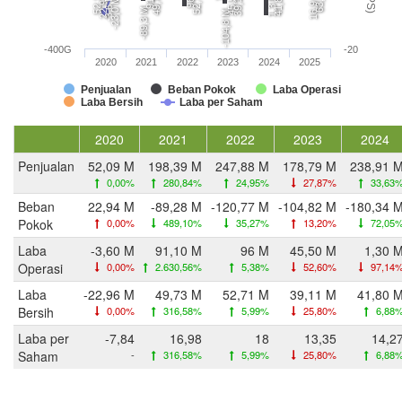
39,1 M
41,8 M
22,9 M
16,9 M
1,3 M
-3,6 M
-23,0 M
-89,3 M
-104,8 M
-400G
-20
2020
2021
2022
2023
2024
2025
Penjualan
Beban Pokok
Laba Operasi
Laba Bersih
Laba per Saham
2020
2021
2022
2023
2024
Penjualan
52,09 M
198,39 M
247,88 M
178,79 M
238,91 
0,00%
280,84%
24,95%
27,87%
33,63
Beban
22,94 M
-89,28 M
-120,77 M
-104,82 M
-180,34 
Pokok
0,00%
489,10%
35,27%
13,20%
72,05
Laba
-3,60 M
91,10 M
96 M
45,50 M
1,30 
Operasi
0,00%
2.630,56%
5,38%
52,60%
97,14
Laba
-22,96 M
49,73 M
52,71 M
39,11 M
41,80 
Bersih
0,00%
316,58%
5,99%
25,80%
6,88
Laba per
-7,84
16,98
18
13,35
14,2
Saham
-
316,58%
5,99%
25,80%
6,88