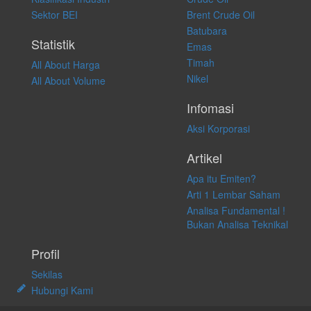
apapun juga, yang diakibatkan secara langsung maupun tidak
Sektor BEI
Brent Crude Oil
langsung atas konten pada website ini.
Batubara
Statistik
Emas
Timah
All About Harga
Nikel
All About Volume
Infomasi
Aksi Korporasi
Artikel
Apa itu Emiten?
Arti 1 Lembar Saham
Analisa Fundamental !
Bukan Analisa Teknikal
Profil
Sekilas
Hubungi Kami