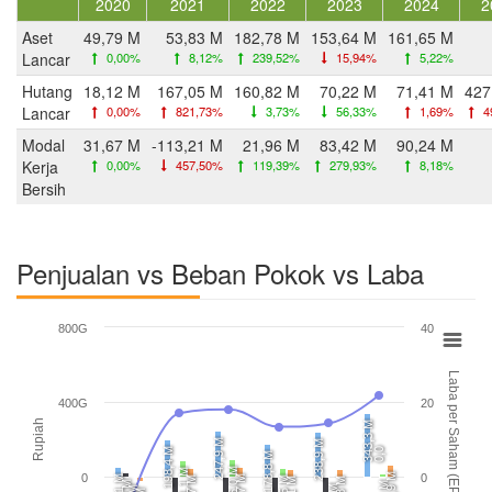
2020
2021
2022
2023
2024
2
Aset
49,79 M
53,83 M
182,78 M
153,64 M
161,65 M
Lancar
0,00%
8,12%
239,52%
15,94%
5,22%
Hutang
18,12 M
167,05 M
160,82 M
70,22 M
71,41 M
427
Lancar
0,00%
821,73%
3,73%
56,33%
1,69%
4
Modal
31,67 M
-113,21 M
21,96 M
83,42 M
90,24 M
Kerja
0,00%
457,50%
119,39%
279,93%
8,18%
Bersih
Penjualan vs Beban Pokok vs Laba
800G
40
Laba per Saham (EPS)
400G
20
Rupiah
343,3 M
247,9 M
238,9 M
198,4 M
0,0
178,8 M
96,0 M
91,1 M
63,9 M
0
0
52,1 M
52,7 M
49,7 M
45,5 M