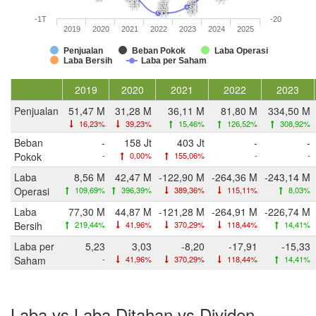
-243,1 M
-264,4 M
-264,9 M
-1T
-20
2019
2020
2021
2022
2023
2024
2025
Penjualan
Beban Pokok
Laba Operasi
Laba Bersih
Laba per Saham
2019
2020
2021
2022
2023
Penjualan
51,47 M
31,28 M
36,11 M
81,80 M
334,50 M
16,23%
39,23%
15,46%
126,52%
308,92%
Beban
-
158 Jt
403 Jt
-
-
Pokok
-
0,00%
155,06%
-
-
Laba
8,56 M
42,47 M
-122,90 M
-264,36 M
-243,14 M
Operasi
109,69%
396,39%
389,36%
115,11%
8,03%
Laba
77,30 M
44,87 M
-121,28 M
-264,91 M
-226,74 M
Bersih
219,44%
41,96%
370,29%
118,44%
14,41%
Laba per
5,23
3,03
-8,20
-17,91
-15,33
Saham
-
41,96%
370,29%
118,44%
14,41%
Laba vs Laba Ditahan vs Dividen