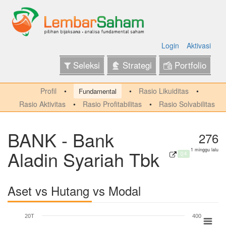
Login
Aktivasi
Seleksi
Strategi
Portfolio
Profil
Rasio Likuiditas
Fundamental
Rasio Aktivitas
Rasio Profitabilitas
Rasio Solvabilitas
BANK - Bank
276
Aladin Syariah Tbk
1 minggu lalu
Q4
Aset vs Hutang vs Modal
20T
400