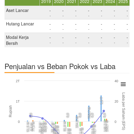
2019
2020
2021
2022
2023
2024
2025
Aset Lancar
-
-
-
-
-
-
-
-
-
-
-
-
-
-
Hutang Lancar
-
-
-
-
-
-
-
-
-
-
-
-
-
-
Modal Kerja
-
-
-
-
-
-
-
Bersih
-
-
-
-
-
-
-
Penjualan vs Beban Pokok vs Laba
2T
40
Laba per Saham (EPS)
1,3 T
1T
20
Rupiah
792,7 M
0,0
0,0
0,0
0,0
0,0
334,5 M
0
0
148,2 M
150,7 M
81,8 M
77,3 M
51,5 M
42,5 M
44,9 M
31,3 M
36,1 M
8,6 M
158,0 Jt
403,0 Jt
-73,5 M
-73,7 M
-122,9 M
-121,3 M
-226,7 M