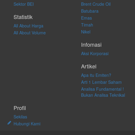
apapun juga, yang diakibatkan secara langsung maupun tidak
Sektor BEI
Brent Crude Oil
langsung atas konten pada website ini.
Batubara
Statistik
Emas
Timah
All About Harga
Nikel
All About Volume
Infomasi
Aksi Korporasi
Artikel
Apa itu Emiten?
Arti 1 Lembar Saham
Analisa Fundamental !
Bukan Analisa Teknikal
Profil
Sekilas
Hubungi Kami