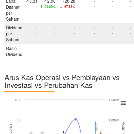
Laba
-15,31
-12,08
-20,28
-
-
-
Ditahan
-
21,09%
67,86%
-
-
-
per
Saham
Dividend
-
-
-
-
-
-
per
-
-
-
-
-
-
Saham
Rasio
-
-
-
-
-
-
Dividend
-
-
-
-
-
-
Arus Kas Operasi vs Pembiayaan vs
Investasi vs Perubahan Kas
10T
1 500M
5T
1 000M
Posisi Kas
4,7 T
Rupiah
0,0
0,0