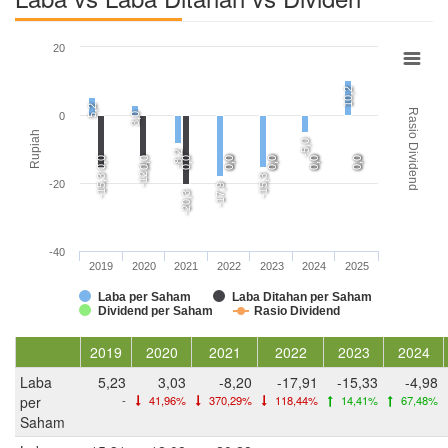
20
10,2
5,2
Rasio Dividend
0
3,0
Rupiah
-5,0
-8,2
0,0
0,0
0,0
0,0
0,0
0,0
0,0
0,0
0,0
0,0
0,0
-12,1
-15,3
-15,3
-20
-17,9
-20,3
-40
2019
2020
2021
2022
2023
2024
2025
Laba per Saham
Laba Ditahan per Saham
Dividend per Saham
Rasio Dividend
2019
2020
2021
2022
2023
2024
Laba
5,23
3,03
-8,20
-17,91
-15,33
-4,98
per
-
41,96%
370,29%
118,44%
14,41%
67,48%
Saham