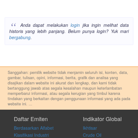
Anda dapat melakukan
login
jika ingin melihat data
historis yang lebih panjang. Belum punya login? Yuk mari
bergabung
.
Sanggahan: pemilik website tidak menjamin seluruh isi, konten, data,
gambar, tulisan, opini, informasi, berita, grafik dan analisa yang
disajikan dalam website ini akurat dan lengkap, dan kami tidak
bertanggung jawab atas segala kesalahan maupun keterlambatan
memperbarui informasi, atau segala kerugian yang timbul karena
tindakan yang berkaitan dengan penggunaan informasi yang ada pada
website ini.
...
Setiap keputusan investasi merupakan keputusan dan tanggung jawab
pribadi. Kami tidak memberi anjuran, saran, rekomendasi untuk
Daftar Emiten
Indikator Global
membeli, menjual atau melakukan aktivitas lain yang terkait dengan
Berdasarkan Alfabet
Ikhtisar
transaksi perdagangan apapun, dan kami tidak bertanggung jawab
atas keputusan investasi yang dilakukan dalam kondisi dan situasi
Klasifikasi Industri
Crude Oil