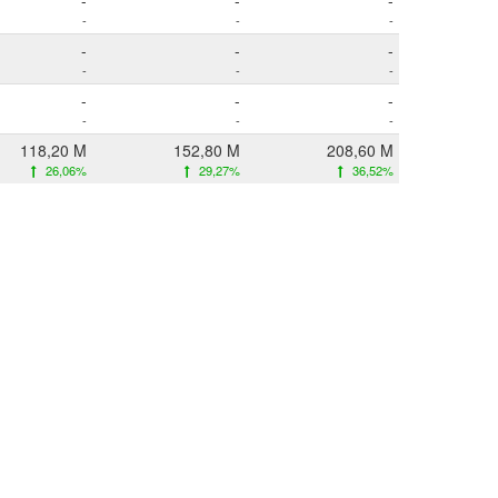
-
-
-
-
-
-
-
-
-
-
-
-
-
-
-
-
-
-
118,20 M
152,80 M
208,60 M
26,06%
29,27%
36,52%