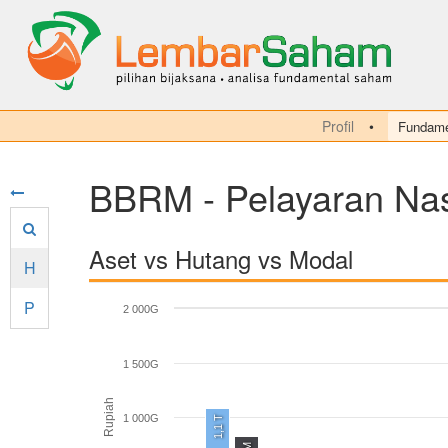
Profil
Fundame
BBRM - Pelayaran Nas
Aset vs Hutang vs Modal
H
P
2 000G
1 500G
Rupiah
1 000G
1,1 T