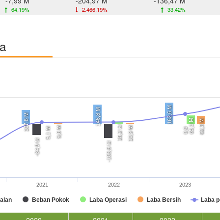
-7,99 M
-204,97 M
-136,47 M
64,19%
2.466,19%
33,42%
ba
162,6 M
146,8 M
107,8 M
65,3 M
62,3 M
15,2 M
9,6 M
10,9 M
5,1 M
0,0
-84,9 M
-105,6 M
2021
2022
2023
alan
Beban Pokok
Laba Operasi
Laba Bersih
Laba 