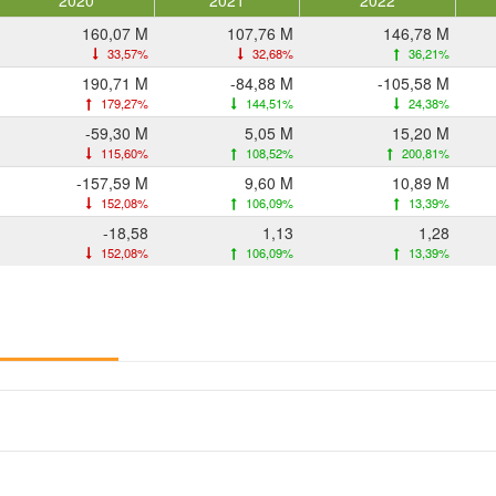
2020
2021
2022
160,07 M
107,76 M
146,78 M
33,57%
32,68%
36,21%
190,71 M
-84,88 M
-105,58 M
179,27%
144,51%
24,38%
-59,30 M
5,05 M
15,20 M
115,60%
108,52%
200,81%
-157,59 M
9,60 M
10,89 M
152,08%
106,09%
13,39%
-18,58
1,13
1,28
152,08%
106,09%
13,39%