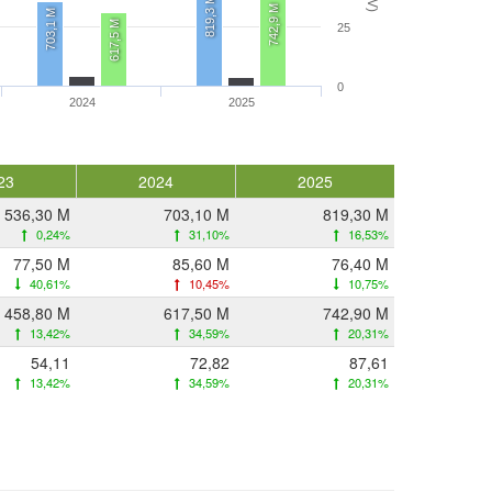
819,3 M
742,9 M
703,1 M
617,5 M
25
0
2024
2025
23
2024
2025
536,30 M
703,10 M
819,30 M
0,24%
31,10%
16,53%
77,50 M
85,60 M
76,40 M
40,61%
10,45%
10,75%
458,80 M
617,50 M
742,90 M
13,42%
34,59%
20,31%
54,11
72,82
87,61
13,42%
34,59%
20,31%