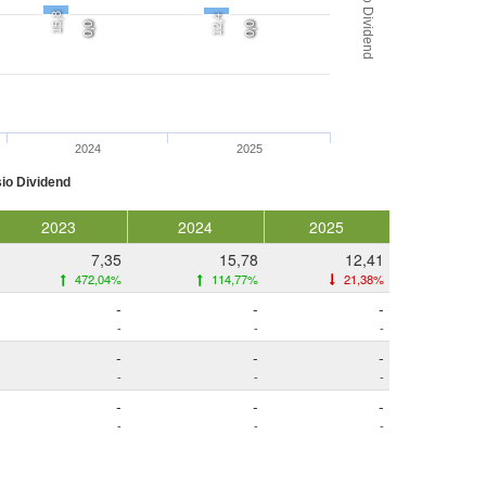
Rasio Dividend
15,8
12,4
0,0
0,0
0,0
0,0
2024
2025
io Dividend
2023
2024
2025
7,35
15,78
12,41
472,04%
114,77%
21,38%
-
-
-
-
-
-
-
-
-
-
-
-
-
-
-
-
-
-