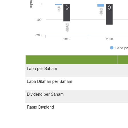
Rupiah
0
0,0
0,0
-7,4
-18,6
-100
-114,3
-200
2019
2020
Laba p
Laba per Saham
Laba Ditahan per Saham
Dividend per Saham
Rasio Dividend