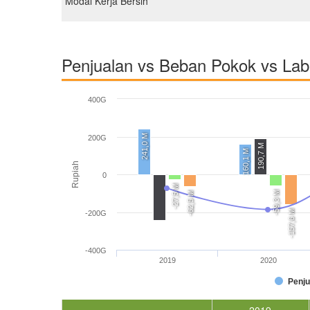
Modal Kerja Bersih
Penjualan vs Beban Pokok vs La
400G
241,0 M
200G
190,7 M
160,1 M
Rupiah
0
-27,5 M
-59,3 M
-62,5 M
-157,6 M
-200G
-400G
2019
2020
Penju