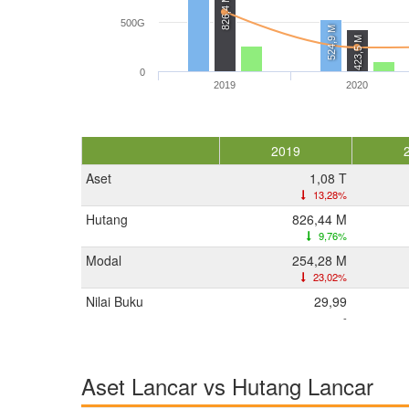
826,4 M
500G
524,9 M
423,5 M
0
2019
2020
2019
Aset
1,08 T
13,28%
Hutang
826,44 M
9,76%
Modal
254,28 M
23,02%
Nilai Buku
29,99
-
Aset Lancar vs Hutang Lancar