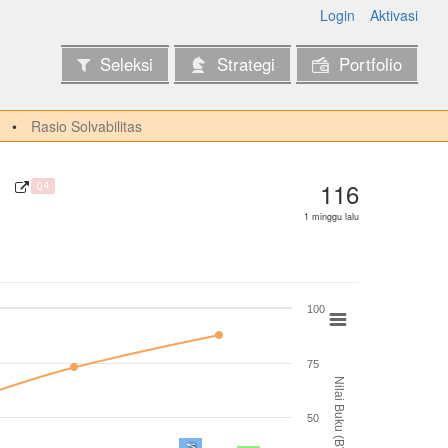
Login
Aktivasi
Seleksi
Strategi
Portfolio
Rasio Solvabilitas
116
Q4
1 minggu lalu
100
75
Nilai Buku (BV)
50