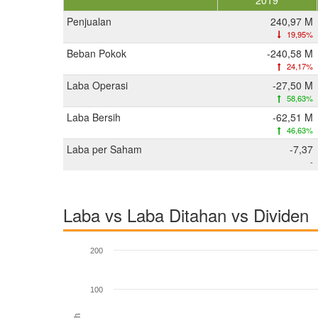
2019
Penjualan
240,97 M
19,95%
Beban Pokok
-240,58 M
24,17%
Laba Operasi
-27,50 M
58,63%
Laba Bersih
-62,51 M
46,63%
Laba per Saham
-7,37
-
Laba vs Laba Ditahan vs Dividen
200
100