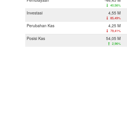
Pembiayaan
-46,45 M
40,56%
Investasi
4,55 M
85,49%
Perubahan Kas
4,25 M
79,41%
Posisi Kas
54,05 M
2,96%