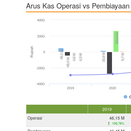
Arus Kas Operasi vs Pembiayaan 
400G
264,4 M
200G
Rupiah
46,1 M
0
15,8 M
5,7 M
4,6 M
4,3 M
-46,4 M
-200G
-400G
2019
2020
2019
Operasi
46,15 M
106,78%