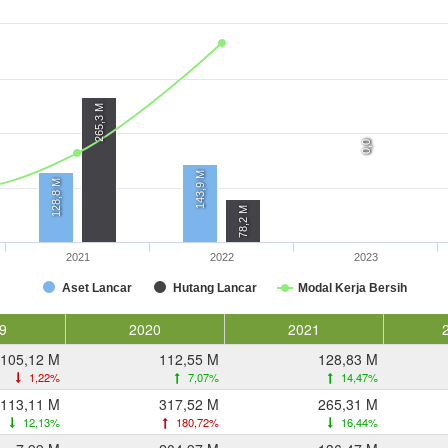
265,3 M
0,0
0,0
143,9 M
128,8 M
78,2 M
2021
2022
2023
Aset Lancar
Hutang Lancar
Modal Kerja Bersih
9
2020
2021
105,12 M
112,55 M
128,83 M
1,22%
7,07%
14,47%
113,11 M
317,52 M
265,31 M
12,13%
180,72%
16,44%