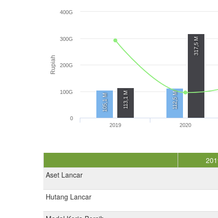
400G
300G
317,5 M
Rupiah
200G
100G
113,1 M
112,5 M
105,1 M
0
2019
2020
201
Aset Lancar
Hutang Lancar