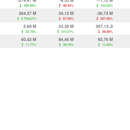
-274,47 M
-4,55 M
-11,12 M
490,89%
98,34%
144,52%
264,37 M
34,12 M
-36,73 M
5.704,61%
87,09%
207,65%
5,69 M
23,35 M
307,13 Jt
33,75%
310,37%
98,68%
60,42 M
84,46 M
93,76 M
11,77%
39,79%
11,02%