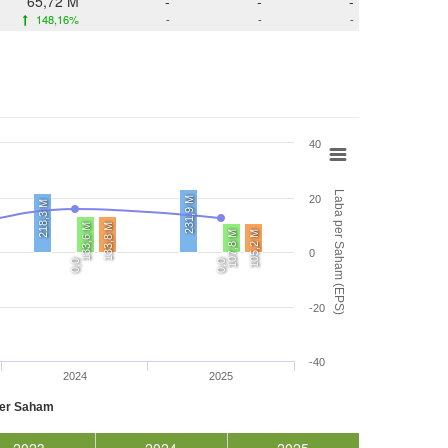
65,72 M
-
-
-
148,16%
-
-
-
40
Laba per Saham (EPS)
20
231,9 M
218,3 M
133,6 M
133,8 M
107,8 M
105,2 M
0
0,0
0,0
-20
-40
2024
2025
per Saham