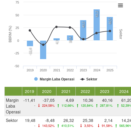
75
61,2
50
46,5
40,2
BBRM (%)
25
Sektor
10,4
0
4,7
-11,4
-25
-50
2019
2020
2021
2022
2023
2024
2025
Margin Laba Operasi
Sektor
2019
2020
2021
2022
2023
2024
Margin
-11,41
-37,05
4,69
10,36
40,16
61,2
Laba
-
224,58%
112,66%
120,84%
287,81%
52,39
Operasi
Sektor
19,48
-8,48
26,32
25,38
2,14
14,2
-
143,52%
410,51%
3,55%
91,58%
565,96