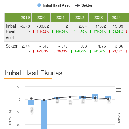
Imbal Hasil Aset
Sektor
2019
2020
2021
2022
2023
2024
Imbal
-5,78
-30,02
2
2,04
11,62
19,03
Hasil
-
419,02%
106,66%
1,75%
470,64%
63,82%
Aset
Sektor
2,74
-1,47
-1,77
1,03
4,76
3,36
-
153,53%
20,49%
158,23%
361,90%
29,48%
Imbal Hasil Ekuitas
50
21,7
14,2
13,6
0
8,3
2,7
-24,6
BBRM (%)
-50
Sektor
-100