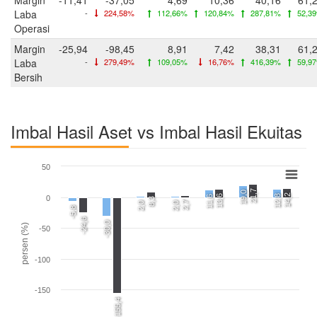
Laba
-
224,58%
112,66%
120,84%
287,81%
52,3
Operasi
Margin
-25,94
-98,45
8,91
7,42
38,31
61,
Laba
-
279,49%
109,05%
16,76%
416,39%
59,9
Bersih
Imbal Hasil Aset vs Imbal Hasil Ekuitas
50
21,7
19,0
14,2
13,6
12,8
11,6
0
8,3
2,7
2,0
2,0
-5,8
-24,6
-30,0
persen (%)
-50
-100
-150
-155,4