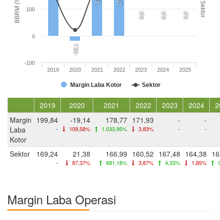
BBRM (%)
Sektor
100
0,0
0,0
0,0
0
-19,1
-100
2019
2020
2021
2022
2023
2024
2025
Margin Laba Kotor
Sektor
2019
2020
2021
2022
2023
2024
2
Margin
199,84
-19,14
178,77
171,93
-
-
Laba
-
109,58%
1.033,95%
3,83%
-
-
Kotor
Sektor
169,24
21,38
166,99
160,52
167,48
164,38
16
-
87,37%
681,18%
3,87%
4,33%
1,85%
0
Margin Laba Operasi