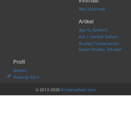
Infomasi
Aksi Korporasi
Artikel
Apa itu Emiten?
Arti 1 Lembar Saham
Analisa Fundamental !
Bukan Analisa Teknikal
Profil
Sekilas
Hubungi Kami
© 2013-2026
lembarsaham.com