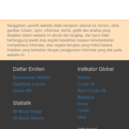
Sanggahan: pemilik website tidak menjamin seluruh isi, konten, data,
gambar, tulisan, opini, informasi, berita, grafik dan analisa yang
disajikan dalam website ini akurat dan lengkap, dan kami tidak
bertanggung jawab atas segala kesalahan maupun keterlambatan
memperbarui informasi, atau segala kerugian yang timbul karena
tindakan yang berkaitan dengan penggunaan informasi yang ada pada
website ini.
...
Setiap keputusan investasi merupakan keputusan dan tanggung jawab
pribadi. Kami tidak memberi anjuran, saran, rekomendasi untuk
Daftar Emiten
Indikator Global
membeli, menjual atau melakukan aktivitas lain yang terkait dengan
Berdasarkan Alfabet
Ikhtisar
transaksi perdagangan apapun, dan kami tidak bertanggung jawab
atas keputusan investasi yang dilakukan dalam kondisi dan situasi
Klasifikasi Industri
Crude Oil
apapun juga, yang diakibatkan secara langsung maupun tidak
Sektor BEI
Brent Crude Oil
langsung atas konten pada website ini.
Batubara
Statistik
Emas
Timah
All About Harga
Nikel
All About Volume