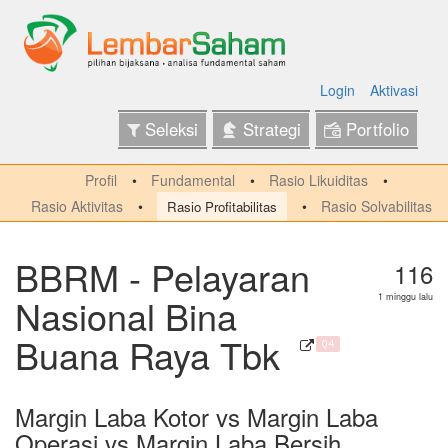
Login
Aktivasi
Seleksi
Strategi
Portfolio
Profil
Fundamental
Rasio Likuiditas
Rasio Aktivitas
Rasio Solvabilitas
Rasio Profitabilitas
BBRM - Pelayaran
116
Nasional Bina
1 minggu lalu
Buana Raya Tbk
Q4
Margin Laba Kotor vs Margin Laba
Operasi vs Margin Laba Bersih