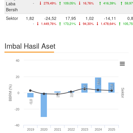
Laba
-
279,49%
109,05%
16,76%
416,39%
59,9
Bersih
Sektor
1,82
-24,52
17,95
1,02
-14,11
0,
-
1.449,76%
173,21%
94,30%
1.478,64%
105,7
Imbal Hasil Aset
40
20
19,0
12,8
BBRM (%)
11,6
Sektor
0
2,0
2,0
-5,8
-20
-40
2019
2020
2021
2022
2023
2024
2025