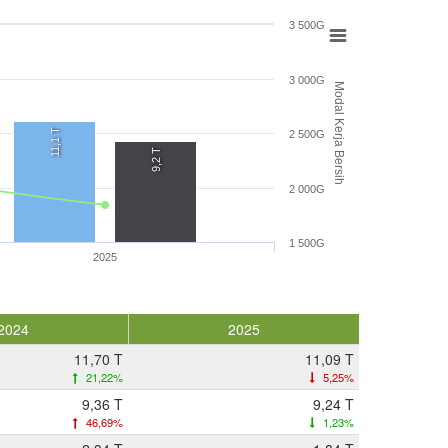
3 500G
3 000G
Modal Kerja Bersih
11,1 T
2 500G
9,2 T
2 000G
1 500G
2025
2024
2025
11,70 T
11,09 T
21,22%
5,25%
9,36 T
9,24 T
46,69%
1,23%