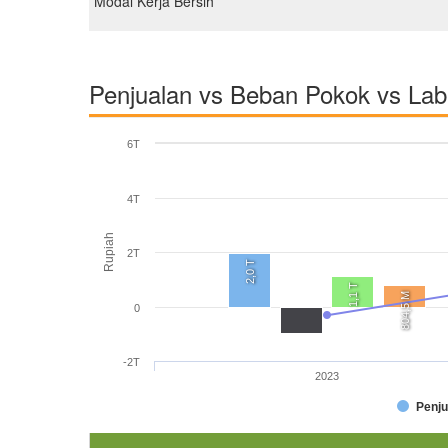
Modal Kerja Bersih
Penjualan vs Beban Pokok vs La
6T
4T
Rupiah
2T
2,0 T
1,1 T
804,5 M
0
-2T
2023
Penju