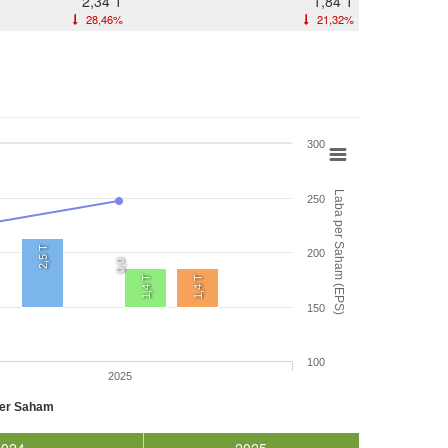
2,34 T
1,84 T
28,46%
21,32%
300
Laba per Saham (EPS)
250
2,5 T
200
0,0
1,4 T
1,4 T
150
100
2025
per Saham