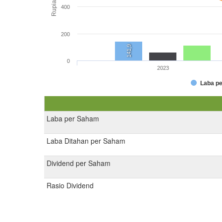
Rupiah
400
200
141,9
0
2023
Laba p
Laba per Saham
Laba Ditahan per Saham
Dividend per Saham
Rasio Dividend