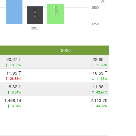
12,0 T
1500
10,6 T
1250
2025
2025
20,27 T
22,60 T
18,55%
11,50%
11,95 T
10,59 T
26,88%
11,33%
8,32 T
11,98 T
8,34%
43,97%
1.468,14
2.113,70
8,34%
43,97%