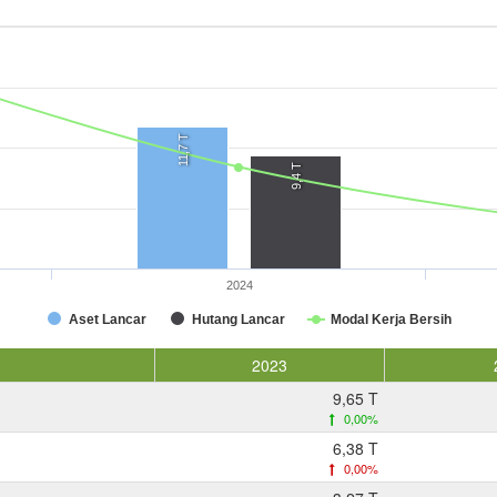
11,7 T
9,4 T
2024
Aset Lancar
Hutang Lancar
Modal Kerja Bersih
2023
9,65 T
0,00%
6,38 T
0,00%