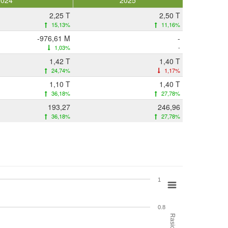
2024
2025
2,25 T
2,50 T
15,13%
11,16%
-976,61 M
-
1,03%
-
1,42 T
1,40 T
24,74%
1,17%
1,10 T
1,40 T
36,18%
27,78%
193,27
246,96
36,18%
27,78%
1
0.8