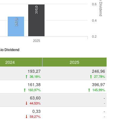
Rasio Dividend
0.6
0,0
397,0
247,0
0.4
0.2
2025
io Dividend
2024
2025
193,27
246,96
36,18%
27,78%
161,38
396,97
160,97%
145,99%
63,60
-
44,53%
-
0,33
-
59,27%
-