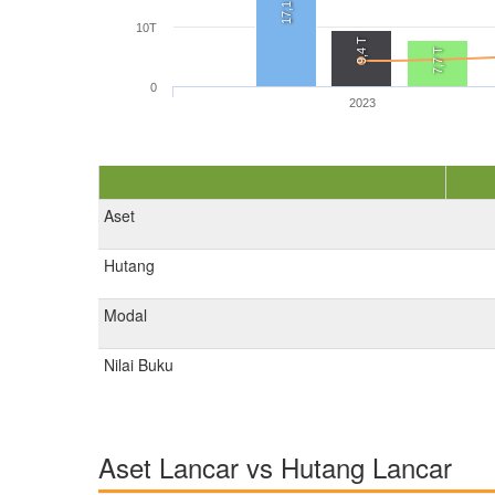
17,1 T
10T
9,4 T
7,7 T
0
2023
Aset
Hutang
Modal
Nilai Buku
Aset Lancar vs Hutang Lancar