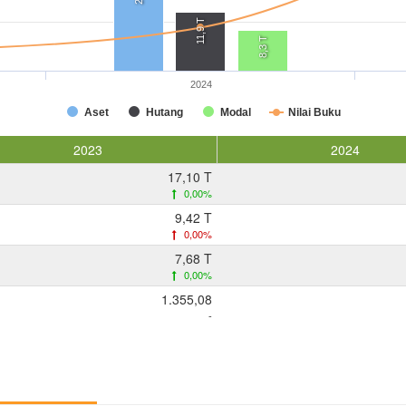
11,9 T
8,3 T
2024
Aset
Hutang
Modal
Nilai Buku
2023
2024
17,10 T
0,00%
9,42 T
0,00%
7,68 T
0,00%
1.355,08
-