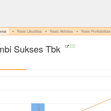
Rasio Likuiditas
Rasio Aktivitas
Rasio Profitabilitas
ntal
bi Sukses Tbk
Q4
20,3 T