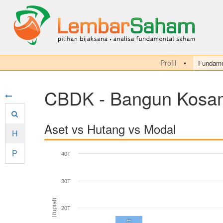
Profil
Fundame
CBDK - Bangun Kosam
Aset vs Hutang vs Modal
H
P
40T
30T
Rupiah
20T