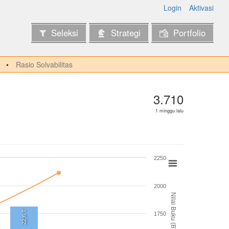
Login
Aktivasi
Seleksi
Strategi
Portfolio
Rasio Solvabilitas
3.710
1 minggu lalu
2250
2000
Nilai Buku (BV)
22,6 T
1750