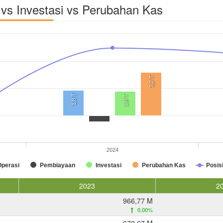
vs Investasi vs Perubahan Kas
3,2 T
1,8 T
1,8 T
2024
Operasi
Pembiayaan
Investasi
Perubahan Kas
Posis
2023
2
966,77 M
0,00%