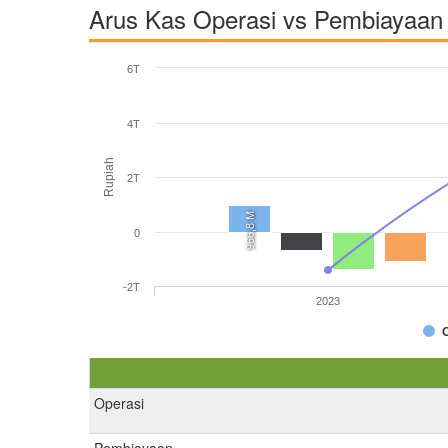
Arus Kas Operasi vs Pembiayaan 
6T
4T
Rupiah
2T
966,8 M
0
-2T
2023
Operasi