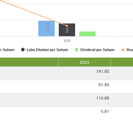
193,3
161,4
2024
er Saham
Laba Ditahan per Saham
Dividend per Saham
Ras
2023
141,92
-
61,84
-
114,66
-
0,81
-