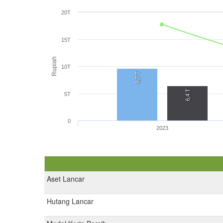
20T
15T
Rupiah
10T
9,7 T
6,4 T
5T
0
2023
Aset Lancar
Hutang Lancar