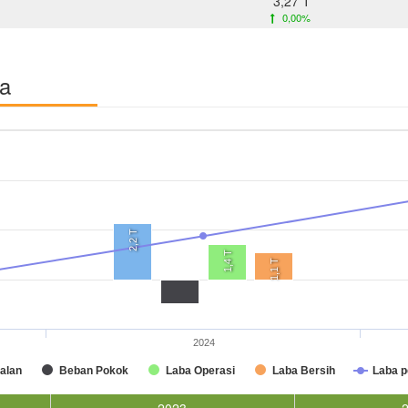
3,27 T
0,00%
ba
2,2 T
1,4 T
1,1 T
2024
alan
Beban Pokok
Laba Operasi
Laba Bersih
Laba 