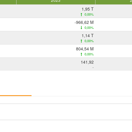
2023
1,95 T
0,00%
-966,62 M
0,00%
1,14 T
0,00%
804,54 M
0,00%
141,92
-