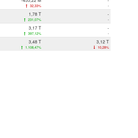
-455,22 M
-
32,33%
-
1,78 T
-
231,07%
-
3,17 T
-
397,12%
-
3,48 T
3,12 T
1.108,47%
10,28%