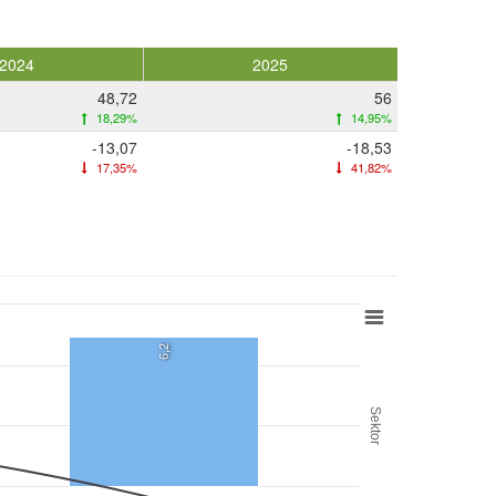
2024
2025
48,72
56
18,29%
14,95%
-13,07
-18,53
17,35%
41,82%
6,2
Sektor