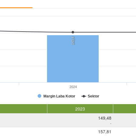
143,4
2024
Margin Laba Kotor
Sektor
2023
149,48
-
157,81