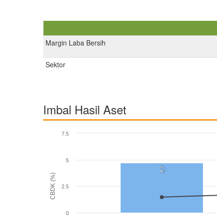
Margin Laba Bersih
Sektor
Imbal Hasil Aset
7.5
5
4,7
CBDK (%)
2.5
0