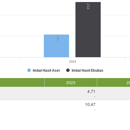
13,2
5,4
2024
Imbal Hasil Aset
Imbal Hasil Ekuitas
2023
2
4,71
-
10,47
-