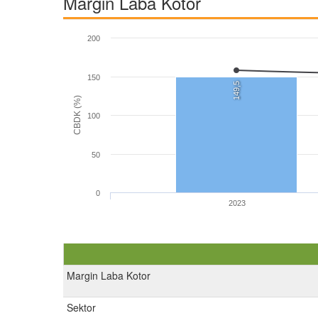
Margin Laba Kotor
200
150
149,5
CBDK (%)
100
50
0
2023
Margin Laba Kotor
Sektor