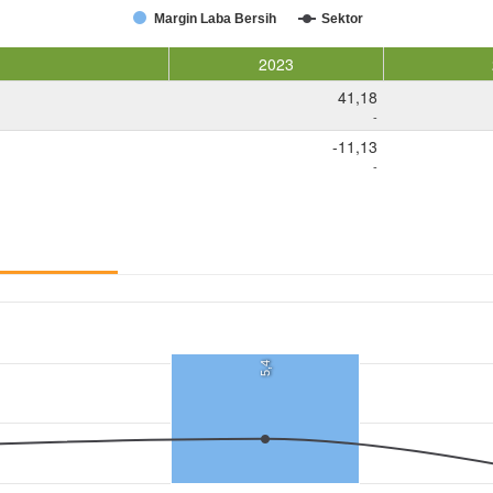
Margin Laba Bersih
Sektor
2023
41,18
-
-11,13
-
5,4