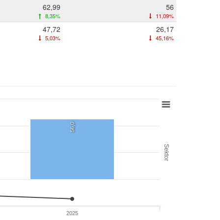
62,99
56
8,35%
11,09%
47,72
26,17
5,03%
45,16%
56,0
Sektor
2025