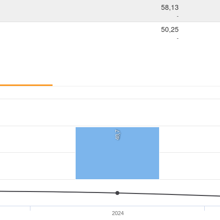
58,13
-
50,25
-
48,7
2024