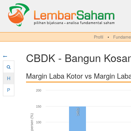
Profil
Fundamen
CBDK - Bangun Kosam
Margin Laba Kotor vs Margin Lab
H
P
200
150
149,5
persen (%)
100