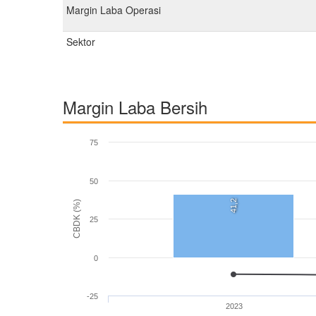
Margin Laba Operasi
Sektor
Margin Laba Bersih
75
50
41,2
CBDK (%)
25
0
-25
2023