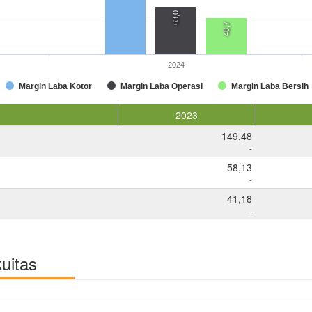
63,0
48,7
2024
Margin Laba Kotor
Margin Laba Operasi
Margin Laba Bersih
2023
149,48
-
58,13
-
41,18
-
kuitas