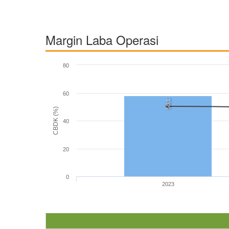
Margin Laba Operasi
80
60
58,1
CBDK (%)
40
20
0
2023