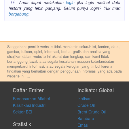
Anda dapat melakukan
login
jika ingin melihat data
historis yang lebih panjang. Belum punya login? Yuk mari
bergabung
.
Sanggahan: pemilik website tidak menjamin seluruh isi, konten, data,
gambar, tulisan, opini, informasi, berita, grafik dan analisa yang
disajikan dalam website ini akurat dan lengkap, dan kami tidak
bertanggung jawab atas segala kesalahan maupun keterlambatan
memperbarui informasi, atau segala kerugian yang timbul karena
tindakan yang berkaitan dengan penggunaan informasi yang ada pada
website ini.
...
Setiap keputusan investasi merupakan keputusan dan tanggung jawab
pribadi. Kami tidak memberi anjuran, saran, rekomendasi untuk
Daftar Emiten
Indikator Global
membeli, menjual atau melakukan aktivitas lain yang terkait dengan
Berdasarkan Alfabet
Ikhtisar
transaksi perdagangan apapun, dan kami tidak bertanggung jawab
atas keputusan investasi yang dilakukan dalam kondisi dan situasi
Klasifikasi Industri
Crude Oil
apapun juga, yang diakibatkan secara langsung maupun tidak
Sektor BEI
Brent Crude Oil
langsung atas konten pada website ini.
Batubara
Statistik
Emas