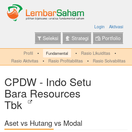
Login
Aktivasi
Seleksi
Strategi
Portfolio
Profil
Rasio Likuiditas
Fundamental
Rasio Aktivitas
Rasio Profitabilitas
Rasio Solvabilitas
CPDW - Indo Setu
Bara Resources
Tbk
Aset vs Hutang vs Modal