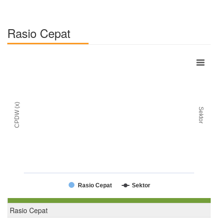
Rasio Cepat
CPDW (x)
Sektor
Rasio Cepat
Sektor
Rasio Cepat