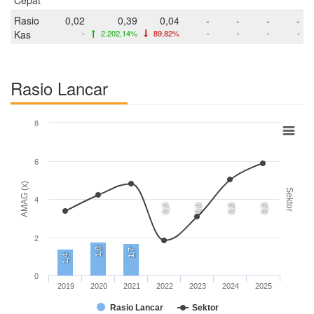
Rasio
0,02
0,39
0,04
-
-
-
-
Kas
-
2.202,14%
89,82%
-
-
-
-
Rasio Lancar
8
6
AMAG (x)
Sektor
4
0,0
0,0
0,0
0,0
2
1,8
1,7
1,4
0
2019
2020
2021
2022
2023
2024
2025
Rasio Lancar
Sektor