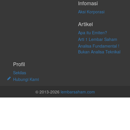
Infomasi
Aksi Korporasi
Artikel
Apa itu Emiten?
Arti 1 Lembar Saham
Analisa Fundamental !
Bukan Analisa Teknikal
Profil
Sekilas
Hubungi Kami
© 2013-2026
lembarsaham.com