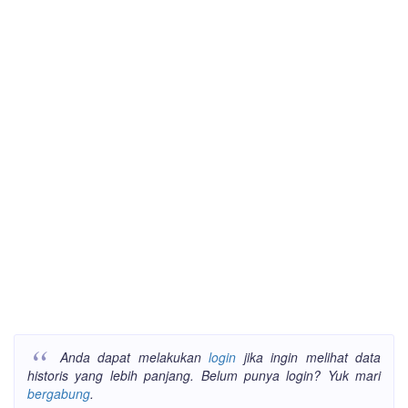
Anda dapat melakukan
login
jika ingin melihat data
historis yang lebih panjang. Belum punya login? Yuk mari
bergabung
.