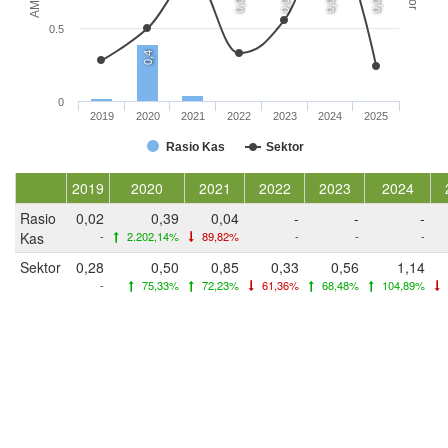
0,0
0,0
0,0
0,0
0.5
0,4
0
2019
2020
2021
2022
2023
2024
2025
Rasio Kas
Sektor
2019
2020
2021
2022
2023
2024
Rasio
0,02
0,39
0,04
-
-
-
Kas
-
2.202,14%
89,82%
-
-
-
Sektor
0,28
0,50
0,85
0,33
0,56
1,14
-
75,33%
72,23%
61,36%
68,48%
104,89%