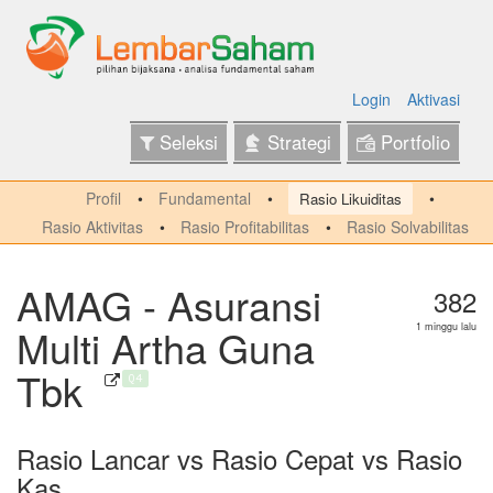
Login
Aktivasi
Seleksi
Strategi
Portfolio
Profil
Fundamental
Rasio Likuiditas
Rasio Aktivitas
Rasio Profitabilitas
Rasio Solvabilitas
AMAG - Asuransi
382
Multi Artha Guna
1 minggu lalu
Tbk
Q4
Rasio Lancar vs Rasio Cepat vs Rasio
Kas