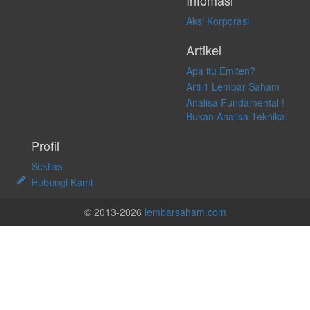
Infomasi
Aksi Korporasi
Artikel
Apa itu Emiten?
Arti 1 Lembar Saham
Analisa Fundamental !
Bukan Analisa Teknikal
Profil
Sekilas
Hubungi Kami
© 2013-2026
lembarsaham.com