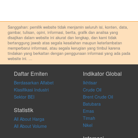
Sanggahan: pemilik website tidak menjamin seluruh isi, konten, data,
gambar, tulisan, opini, informasi, berita, grafik dan analisa yang
disajikan dalam website ini akurat dan lengkap, dan kami tidak
bertanggung jawab atas segala kesalahan maupun keterlambatan
memperbarui informasi, atau segala kerugian yang timbul karena
tindakan yang berkaitan dengan penggunaan informasi yang ada pada
website ini.
...
Setiap keputusan investasi merupakan keputusan dan tanggung jawab
pribadi. Kami tidak memberi anjuran, saran, rekomendasi untuk
Daftar Emiten
Indikator Global
membeli, menjual atau melakukan aktivitas lain yang terkait dengan
Berdasarkan Alfabet
Ikhtisar
transaksi perdagangan apapun, dan kami tidak bertanggung jawab
atas keputusan investasi yang dilakukan dalam kondisi dan situasi
Klasifikasi Industri
Crude Oil
apapun juga, yang diakibatkan secara langsung maupun tidak
Sektor BEI
Brent Crude Oil
langsung atas konten pada website ini.
Batubara
Statistik
Emas
Timah
All About Harga
Nikel
All About Volume