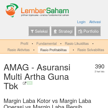
Login
Aktivasi
Seleksi
Strategi
Portfolio
Profil
Fundamental
Rasio Likuiditas
Rasio Aktivitas
Rasio Solvabilitas
Rasio Profitabilitas
AMAG - Asuransi
390
Multi Artha Guna
2 hari lalu
Tbk
Q4
Margin Laba Kotor vs Margin Laba
Operasi vs Margin Laba Bersih