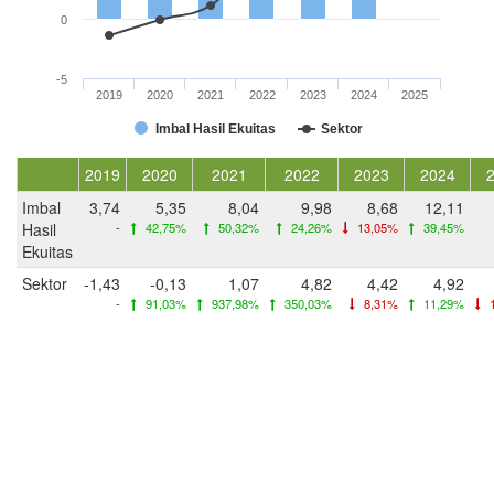
0
-5
2019
2020
2021
2022
2023
2024
2025
Imbal Hasil Ekuitas
Sektor
2019
2020
2021
2022
2023
2024
Imbal
3,74
5,35
8,04
9,98
8,68
12,11
Hasil
-
42,75%
50,32%
24,26%
13,05%
39,45%
Ekuitas
Sektor
-1,43
-0,13
1,07
4,82
4,42
4,92
-
91,03%
937,98%
350,03%
8,31%
11,29%
1