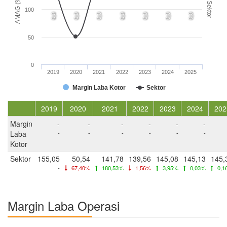
AMAG (%)
Sektor
100
0,0
0,0
0,0
0,0
0,0
0,0
0,0
50
0
2019
2020
2021
2022
2023
2024
2025
Margin Laba Kotor
Sektor
2019
2020
2021
2022
2023
2024
202
Margin
-
-
-
-
-
-
Laba
-
-
-
-
-
-
Kotor
Sektor
155,05
50,54
141,78
139,56
145,08
145,13
145,
-
67,40%
180,53%
1,56%
3,95%
0,03%
0,1
Margin Laba Operasi