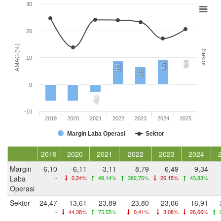
30
20
AMAG (%)
Sektor
10
0,0
9,3
8,8
6,5
0
-3,1
-10
2019
2020
2021
2022
2023
2024
2025
Margin Laba Operasi
Sektor
2019
2020
2021
2022
2023
2024
Margin
-6,10
-6,11
-3,11
8,79
6,49
9,34
Laba
-
0,24%
49,14%
382,75%
26,15%
43,83%
Operasi
Sektor
24,47
13,61
23,89
23,80
23,06
16,91
-
44,38%
75,55%
0,41%
3,08%
26,66%