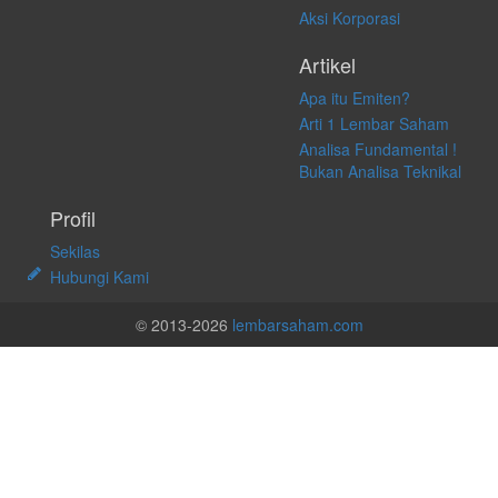
Aksi Korporasi
Artikel
Apa itu Emiten?
Arti 1 Lembar Saham
Analisa Fundamental !
Bukan Analisa Teknikal
Profil
Sekilas
Hubungi Kami
© 2013-2026
lembarsaham.com