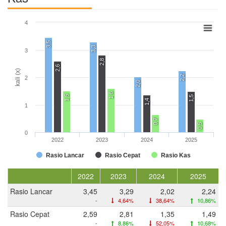
4
3,5
3,3
3
2,8
2,6
kali (x)
2,2
2
2,0
1,6
1,5
1,5
1,4
1
0,7
0,5
0
2022
2023
2024
2025
Rasio Lancar
Rasio Cepat
Rasio Kas
2022
2023
2024
2025
Rasio Lancar
3,45
3,29
2,02
2,24
-
4,64%
38,64%
10,86%
Rasio Cepat
2,59
2,81
1,35
1,49
-
8,86%
52,05%
10,68%