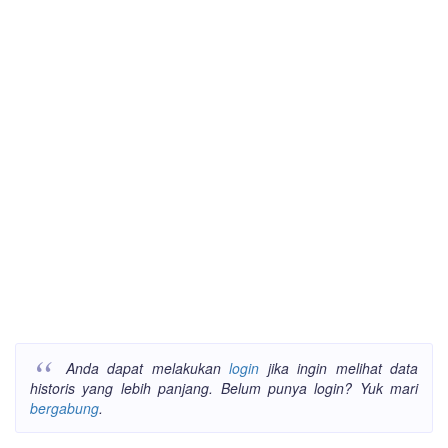
Anda dapat melakukan
login
jika ingin melihat data
historis yang lebih panjang. Belum punya login? Yuk mari
bergabung
.