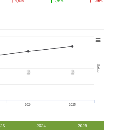
9,09%
7,91%
5,38%
Sektor
0,0
0,0
2024
2025
023
2024
2025