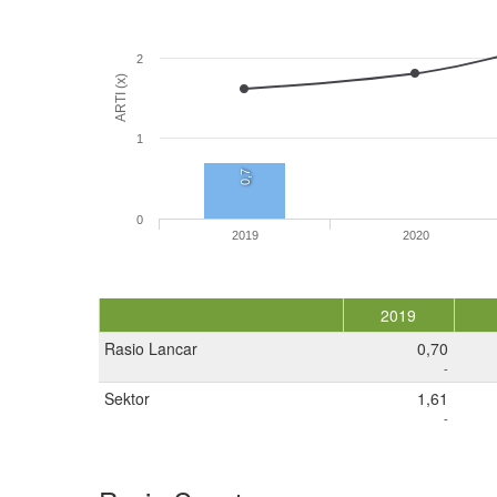
2
ARTI (x)
1
0,7
0
2019
2020
2019
Rasio Lancar
0,70
-
Sektor
1,61
-