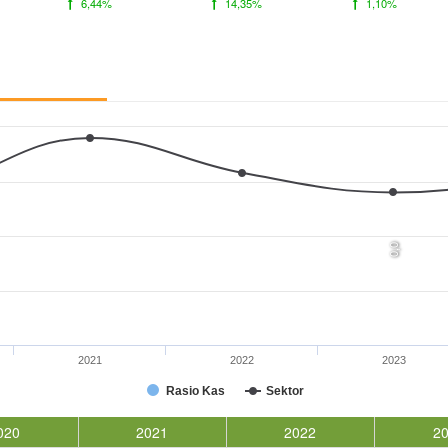
6,44%
14,35%
1,10%
0,0
2021
2022
2023
Rasio Kas
Sektor
020
2021
2022
2