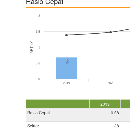
Rasio Cepat
2
1.5
ARTI (x)
1
0,7
0.5
0
2019
2020
2019
Rasio Cepat
0,68
-
Sektor
1,38