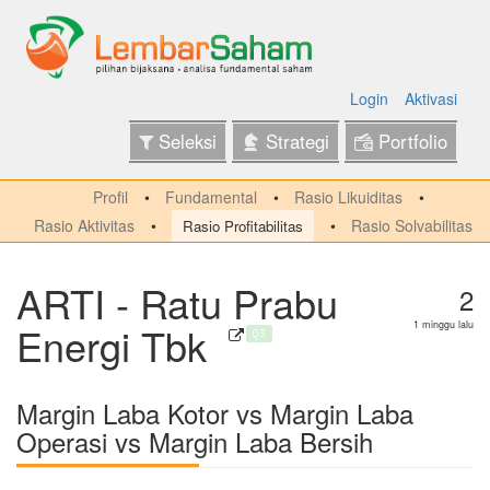
Login
Aktivasi
Seleksi
Strategi
Portfolio
Profil
Fundamental
Rasio Likuiditas
Rasio Aktivitas
Rasio Solvabilitas
Rasio Profitabilitas
ARTI - Ratu Prabu
2
Energi Tbk
1 minggu lalu
Q3
Margin Laba Kotor vs Margin Laba
Operasi vs Margin Laba Bersih