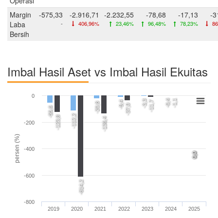
Operasi
Margin
-575,33
-2.916,71
-2.232,55
-78,68
-17,13
-3
Laba
-
406,96%
23,46%
96,48%
78,23%
86
Bersih
Imbal Hasil Aset vs Imbal Hasil Ekuitas
0
-0,4
-1,1
-3,3
-9,4
-11,7
-20,8
-37,0
-55,6
-112,2
-123,8
-136,4
-200
persen (%)
-400
0,0
0,0
-600
-614,2
-800
2019
2020
2021
2022
2023
2024
2025