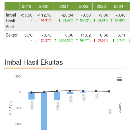
2019
2020
2021
2022
2023
2024
Imbal
-55,56
-112,18
-20,84
-9,38
-3,30
-0,40
Hasil
-
101,91%
81,42%
55,02%
64,81%
87,89%
Aset
Sektor
3,76
-0,76
6,90
11,02
6,66
6,71
-
120,27%
1.004,33%
59,77%
39,58%
0,74%
Imbal Hasil Ekuitas
250
0
-1,1
-11,7
-37,0
ARTI (%)
-123,8
-136,4
Sektor
-250
0,0
-500