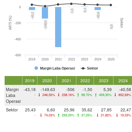
0
5,4
-1,5
-43,2
-40,6
ARTI (%)
Sektor
-149,6
-200
0,0
-400
-600
2019
2020
2021
2022
2023
2024
2025
Margin Laba Operasi
Sektor
2019
2020
2021
2022
2023
2024
Margin
-43,18
-149,63
-506
-1,50
5,39
-40,58
Laba
-
246,55%
238,16%
99,70%
459,30%
852,69%
Operasi
Sektor
25,43
6,60
25,96
35,62
27,85
22,47
-
74,03%
293,00%
37,25%
21,82%
19,33%