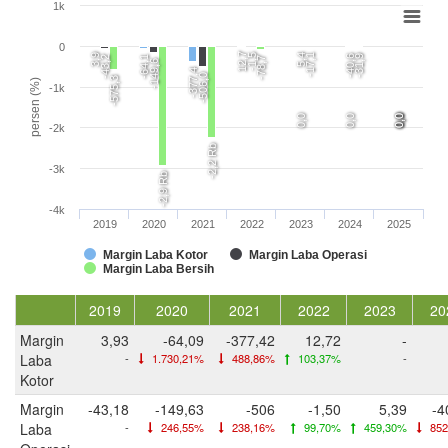
1k
0
12,7
3,9
-1,5
5,4
-17,1
-40,6
-31,9
-43,2
-64,1
-78,7
-149,6
-377,4
-506,0
-575,3
persen (%)
-1k
0,0
0,0
0,0
0,0
0,0
-2k
-2,2 Rb
-3k
-2,9 Rb
-4k
2019
2020
2021
2022
2023
2024
2025
Margin Laba Kotor
Margin Laba Operasi
Margin Laba Bersih
2019
2020
2021
2022
2023
20
Margin
3,93
-64,09
-377,42
12,72
-
Laba
-
1.730,21%
488,86%
103,37%
-
Kotor
Margin
-43,18
-149,63
-506
-1,50
5,39
-4
Laba
-
246,55%
238,16%
99,70%
459,30%
852