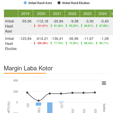
Imbal Hasil Aset
Imbal Hasil Ekuitas
2019
2020
2021
2022
2023
2024
Imbal
-55,56
-112,18
-20,84
-9,38
-3,30
-0,40
Hasil
-
101,91%
81,42%
55,02%
64,81%
87,89%
Aset
Imbal
-123,84
-614,21
-136,41
-36,96
-11,67
-1,08
Hasil
-
395,98%
77,79%
72,90%
68,43%
90,71%
Ekuitas
Margin Laba Kotor
400
200
0
ARTI (%)
12,7
3,9
Sektor
-64,1
0,0
0,0
0,0