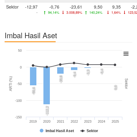
Sektor
-12,97
-0,76
-23,61
9,50
9,35
-2,
-
94,14%
3.008,89%
140,24%
1,64%
123,5
Imbal Hasil Aset
50
0
-0,4
-3,3
-9,4
-20,8
ARTI (%)
Sektor
-50
0,0
-55,6
-100
-112,2
-150
2019
2020
2021
2022
2023
2024
2025
Imbal Hasil Aset
Sektor