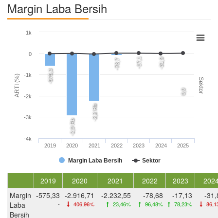
Margin Laba Bersih
1k
0
-17,1
-31,9
-78,7
-575,3
-1k
ARTI (%)
Sektor
0,0
-2k
-2,2 Rb
-3k
-2,9 Rb
-4k
2019
2020
2021
2022
2023
2024
2025
Margin Laba Bersih
Sektor
2019
2020
2021
2022
2023
202
Margin
-575,33
-2.916,71
-2.232,55
-78,68
-17,13
-31,
Laba
-
406,96%
23,46%
96,48%
78,23%
86,1
Bersih