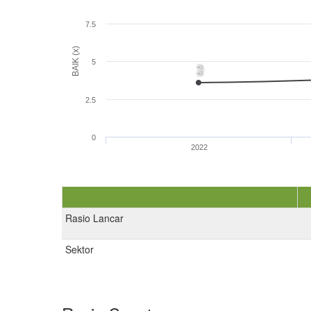
7.5
BAIK (x)
5
0,0
2.5
0
2022
Rasio Lancar
Sektor