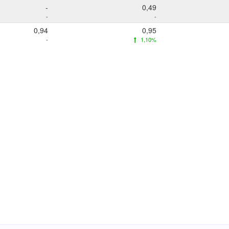
-
0,49
-
-
0,94
0,95
-
1,10%