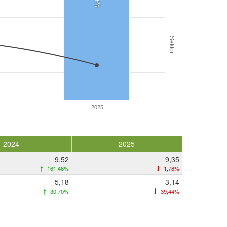
9,4
Sektor
2025
2024
2025
9,52
9,35
161,48%
1,78%
5,18
3,14
30,70%
39,44%