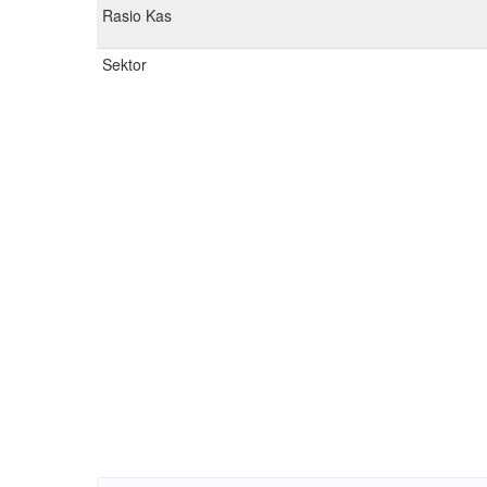
Rasio Kas
Sektor