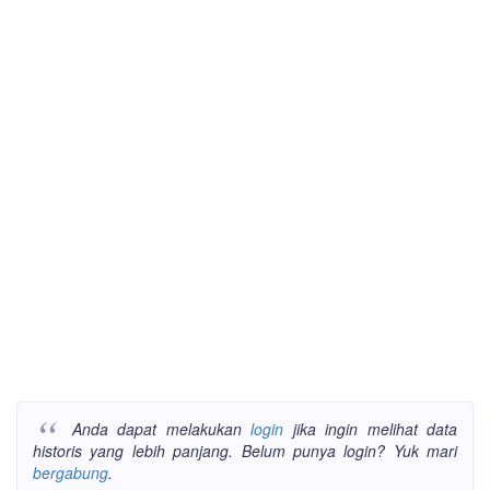
Anda dapat melakukan
login
jika ingin melihat data
historis yang lebih panjang. Belum punya login? Yuk mari
bergabung
.