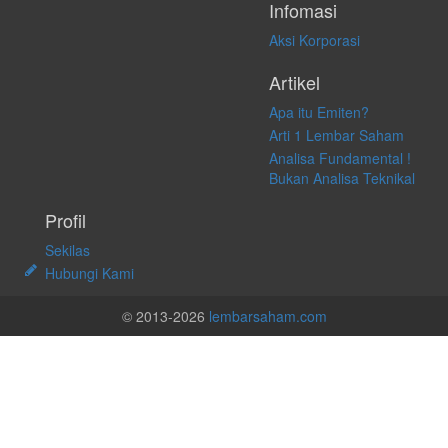
Infomasi
Aksi Korporasi
Artikel
Apa itu Emiten?
Arti 1 Lembar Saham
Analisa Fundamental !
Bukan Analisa Teknikal
Profil
Sekilas
Hubungi Kami
© 2013-2026
lembarsaham.com