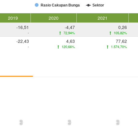
Rasio Cakupan Bunga
Sektor
2019
2020
2021
-16,51
-4,47
0,26
-
72,94%
105,82%
-22,43
4,63
77,62
-
120,66%
1.574,70%
0,0
0,0
0,0