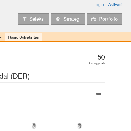
Login
Aktivasi
Seleksi
Strategi
Portfolio
Rasio Solvabilitas
50
1 minggu lalu
dal (DER)
0,0
0,0
0,0
0,0
0,0
0,0