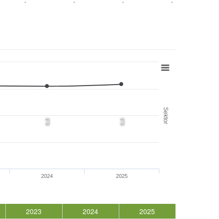
-
-
-
-
Sektor
0,0
0,0
2024
2025
2023
2024
2025