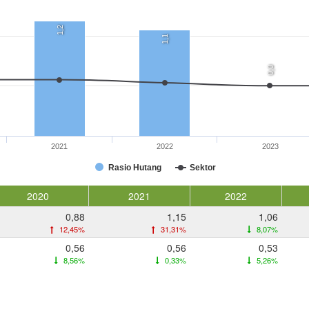
1,2
1,1
0,0
2021
2022
2023
Rasio Hutang
Sektor
2020
2021
2022
0,88
1,15
1,06
12,45%
31,31%
8,07%
0,56
0,56
0,53
8,56%
0,33%
5,26%