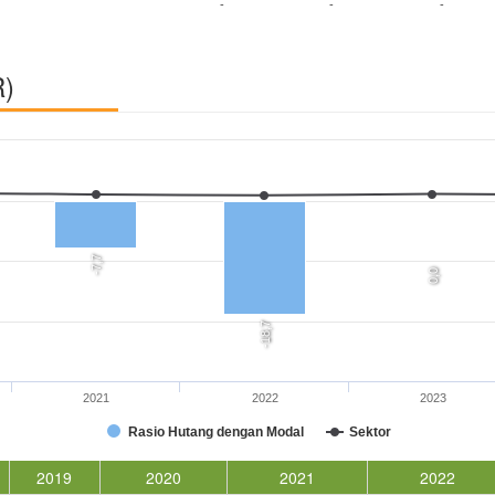
-
-
-
R)
-7,7
0,0
-18,7
2021
2022
2023
Rasio Hutang dengan Modal
Sektor
2019
2020
2021
2022