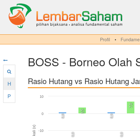
Profil
Fundamen
BOSS - Borneo Olah 
Rasio Hutang vs Rasio Hutang J
H
P
10
7,0
3,5
0
0,8
0,9
kali (x)
-10
0,0
0,0