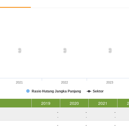
0,0
0,0
0,0
2021
2022
2023
Rasio Hutang Jangka Panjang
Sektor
2019
2020
2021
-
-
-
-
-
-
-
-
-