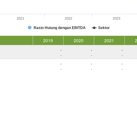
2021
2022
2023
Rasio Hutang dengan EBITDA
Sektor
2019
2020
2021
-
-
-
-
-
-
-
-
-
-
-
-