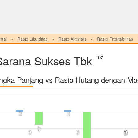
tal
Rasio Likuiditas
Rasio Aktivitas
Rasio Profitabilitas
Sarana Sukses Tbk
angka Panjang vs Rasio Hutang dengan Mo
1,2
1,1
-7,7
0,0
0,0
0,0
0,0
0,0