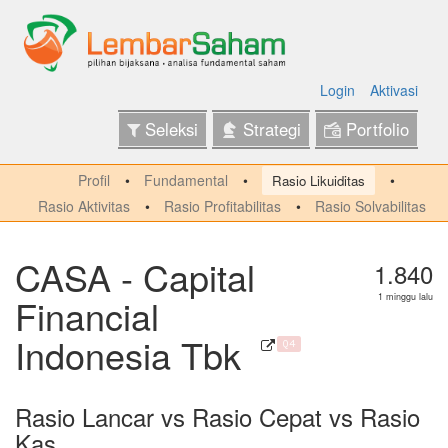
Login
Aktivasi
Seleksi
Strategi
Portfolio
Profil
Fundamental
Rasio Likuiditas
Rasio Aktivitas
Rasio Profitabilitas
Rasio Solvabilitas
CASA - Capital
1.840
Financial
1 minggu lalu
Indonesia Tbk
Q4
Rasio Lancar vs Rasio Cepat vs Rasio
Kas