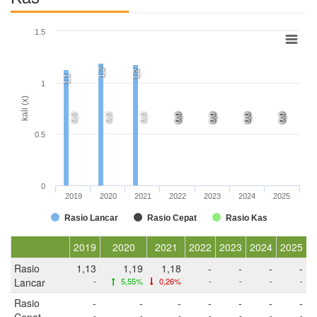
1.5
1,2
1,2
1,1
1
kali (x)
0,0
0,0
0,0
0,0
0,0
0,0
0,0
0,0
0,0
0,0
0,0
0,0
0,0
0,0
0,0
0.5
0
2019
2020
2021
2022
2023
2024
2025
Rasio Lancar
Rasio Cepat
Rasio Kas
2019
2020
2021
2022
2023
2024
2025
Rasio
1,13
1,19
1,18
-
-
-
-
Lancar
-
5,55%
0,26%
-
-
-
-
Rasio
-
-
-
-
-
-
-
Cepat
-
-
-
-
-
-
-