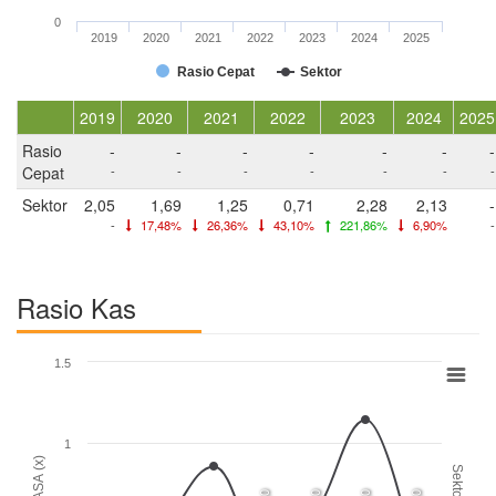
0
2019
2020
2021
2022
2023
2024
2025
Rasio Cepat
Sektor
2019
2020
2021
2022
2023
2024
2025
Rasio
-
-
-
-
-
-
-
Cepat
-
-
-
-
-
-
-
Sektor
2,05
1,69
1,25
0,71
2,28
2,13
-
-
17,48%
26,36%
43,10%
221,86%
6,90%
-
Rasio Kas
1.5
1
CASA (x)
Sektor