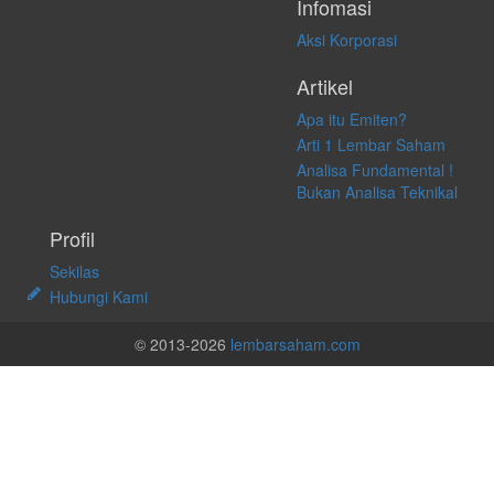
Infomasi
Aksi Korporasi
Artikel
Apa itu Emiten?
Arti 1 Lembar Saham
Analisa Fundamental !
Bukan Analisa Teknikal
Profil
Sekilas
Hubungi Kami
© 2013-2026
lembarsaham.com