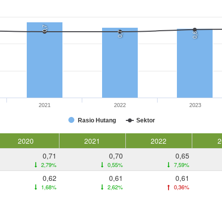
0,7
0,7
0,6
2021
2022
2023
Rasio Hutang
Sektor
2020
2021
2022
2
0,71
0,70
0,65
2,79%
0,55%
7,59%
0,62
0,61
0,61
1,68%
2,62%
0,36%