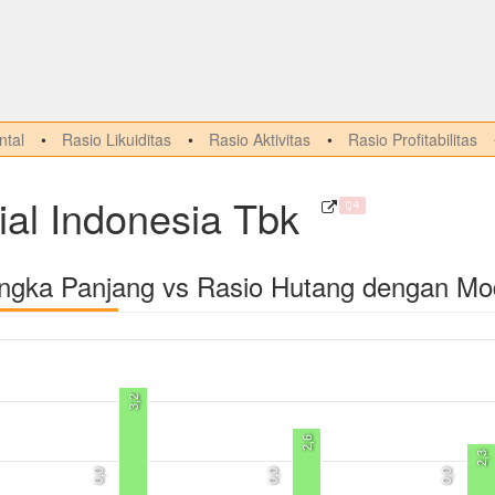
tal
Rasio Likuiditas
Rasio Aktivitas
Rasio Profitabilitas
ial Indonesia Tbk
Q4
angka Panjang vs Rasio Hutang dengan Mo
3,2
2,6
2,3
0,0
0,0
0,0