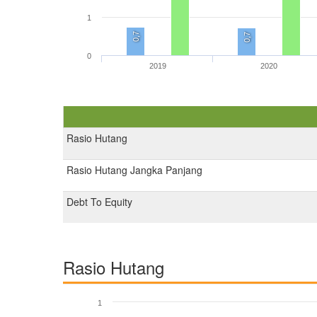
1
0,7
0,7
0
2019
2020
Rasio Hutang
Rasio Hutang Jangka Panjang
Debt To Equity
Rasio Hutang
1