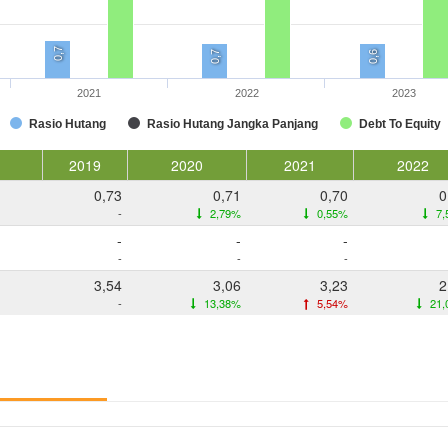
0,7
0,7
0,6
2021
2022
2023
Rasio Hutang
Rasio Hutang Jangka Panjang
Debt To Equity
2019
2020
2021
2022
0,73
0,71
0,70
0
-
2,79%
0,55%
7,
-
-
-
-
-
-
3,54
3,06
3,23
2
-
13,38%
5,54%
21,