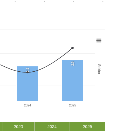
-
-
-
-
2,6
Sektor
2,2
2024
2025
2023
2024
2025