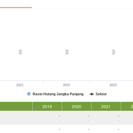
0,0
0,0
0,0
2021
2022
2023
Rasio Hutang Jangka Panjang
Sektor
2019
2020
2021
-
-
-
-
-
-
-
-
-