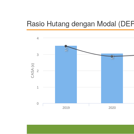
Rasio Hutang dengan Modal (DE
4
3,5
3
3,1
CASA (x)
2
1
0
2019
2020