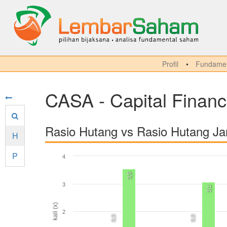
Profil
Fundamen
CASA - Capital Financ
Rasio Hutang vs Rasio Hutang J
H
P
4
3,5
3
3,1
kali (x)
2
0,0
0,0