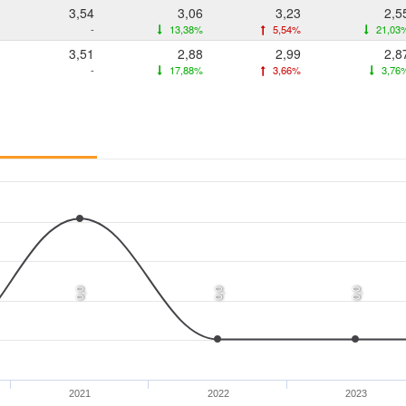
3,54
3,06
3,23
2,5
-
13,38%
5,54%
21,03
3,51
2,88
2,99
2,8
-
17,88%
3,66%
3,76
0,0
0,0
0,0
2021
2022
2023