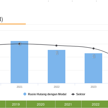
-
-
-
R)
3,2
2,6
2,3
2021
2022
2023
Rasio Hutang dengan Modal
Sektor
2019
2020
2021
2022