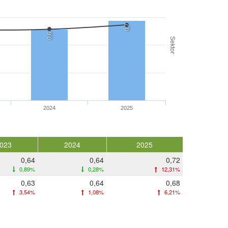
0,7
0,6
Sektor
2024
2025
023
2024
2025
0,64
0,64
0,72
0,89%
0,28%
12,31%
0,63
0,64
0,68
3,54%
1,08%
6,21%