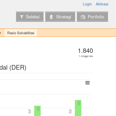
Login
Aktivasi
Seleksi
Strategi
Portfolio
Rasio Solvabilitas
1.840
1 minggu lalu
dal (DER)
2,6
2,2
0,0
0,0