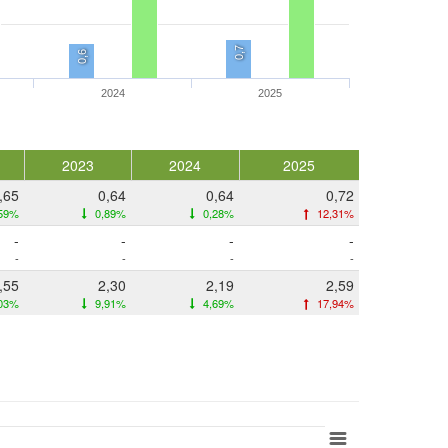
0,7
0,6
2024
2025
2023
2024
2025
,65
0,64
0,64
0,72
59%
0,89%
0,28%
12,31%
-
-
-
-
-
-
-
-
,55
2,30
2,19
2,59
03%
9,91%
4,69%
17,94%