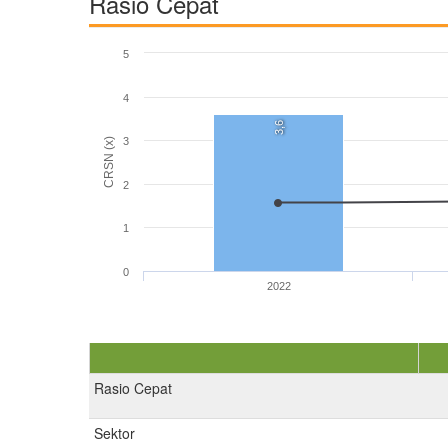
Rasio Cepat
5
4
3,6
3
CRSN (x)
2
1
0
2022
Rasio Cepat
Sektor