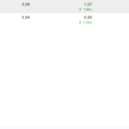
0,99
1,07
-
7,98%
0,94
0,95
-
1,10%