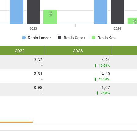
1,1
0,5
2023
2024
Rasio Lancar
Rasio Cepat
Rasio Kas
2022
2023
3,63
4,24
-
16,58%
3,61
4,20
-
16,36%
0,99
1,07
-
7,98%