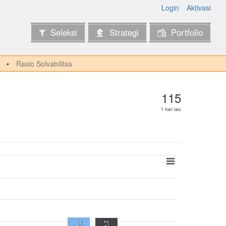
Login
Aktivasi
Seleksi
Strategi
Portfolio
Rasio Solvabilitas
115
1 hari lalu
2,2
2,2