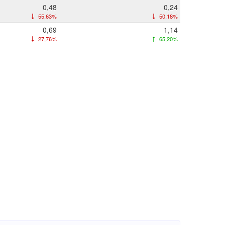
0,48
0,24
55,63%
50,18%
0,69
1,14
27,76%
65,20%