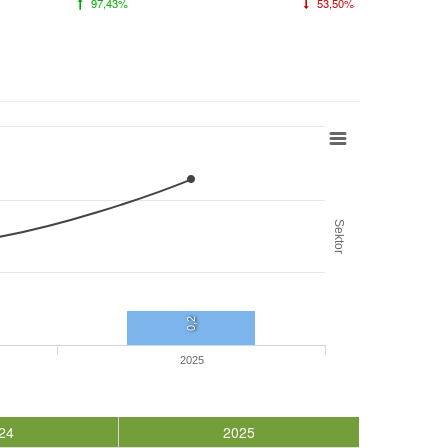
97,43%
53,50%
Sektor
0,2
2025
24
2025