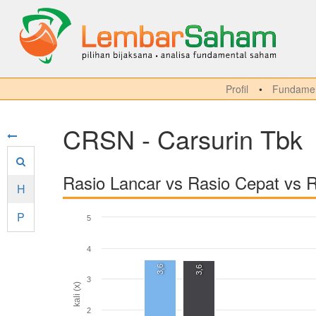
Profil
Fundamen
CRSN - Carsurin Tbk
Rasio Lancar vs Rasio Cepat vs 
H
P
5
4
3,6
3,6
3
kali (x)
2