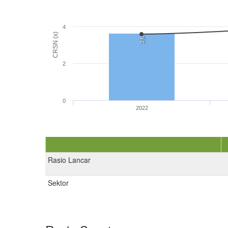
4
CRSN (x)
3,6
2
0
2022
Rasio Lancar
Sektor