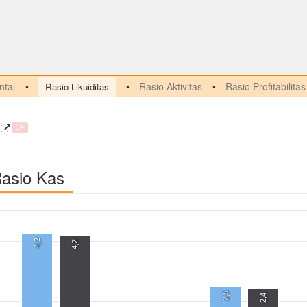
tal
Rasio Aktivitas
Rasio Profitabilitas
Rasio Likuiditas
Q4
Rasio Kas
4,2
4,2
2,5
2,4