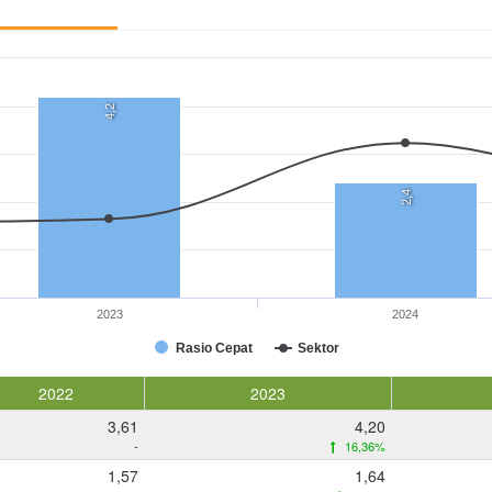
4,2
2,4
2023
2024
Rasio Cepat
Sektor
2022
2023
3,61
4,20
-
16,36%
1,57
1,64