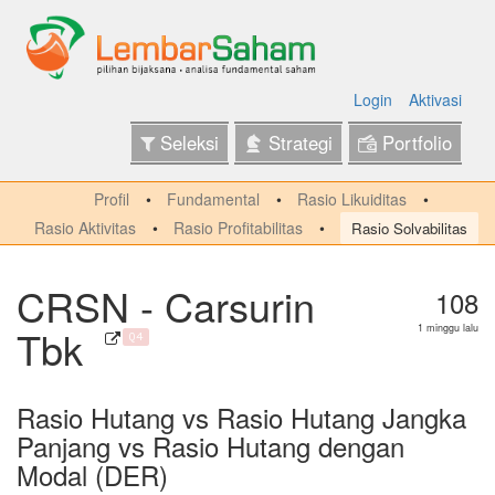
Login
Aktivasi
Seleksi
Strategi
Portfolio
Profil
Fundamental
Rasio Likuiditas
Rasio Aktivitas
Rasio Profitabilitas
Rasio Solvabilitas
CRSN - Carsurin
108
Tbk
1 minggu lalu
Q4
Rasio Hutang vs Rasio Hutang Jangka
Panjang vs Rasio Hutang dengan
Modal (DER)