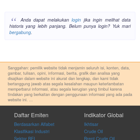
Anda dapat melakukan
login
jika ingin melihat data
historis yang lebih panjang. Belum punya login? Yuk mari
bergabung
.
Sanggahan: pemilik website tidak menjamin seluruh isi, konten, data,
gambar, tulisan, opini, informasi, berita, grafik dan analisa yang
disajikan dalam website ini akurat dan lengkap, dan kami tidak
bertanggung jawab atas segala kesalahan maupun keterlambatan
memperbarui informasi, atau segala kerugian yang timbul karena
tindakan yang berkaitan dengan penggunaan informasi yang ada pada
website ini.
...
Setiap keputusan investasi merupakan keputusan dan tanggung jawab
pribadi. Kami tidak memberi anjuran, saran, rekomendasi untuk
Daftar Emiten
Indikator Global
membeli, menjual atau melakukan aktivitas lain yang terkait dengan
Berdasarkan Alfabet
Ikhtisar
transaksi perdagangan apapun, dan kami tidak bertanggung jawab
atas keputusan investasi yang dilakukan dalam kondisi dan situasi
Klasifikasi Industri
Crude Oil
apapun juga, yang diakibatkan secara langsung maupun tidak
Sektor BEI
Brent Crude Oil