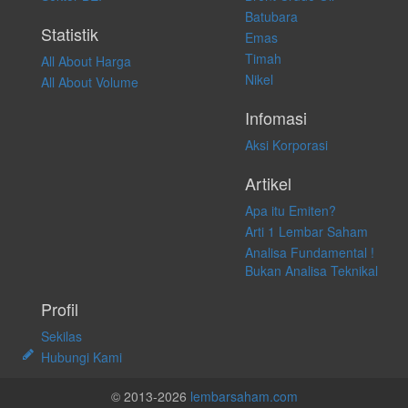
langsung atas konten pada website ini.
Batubara
Statistik
Emas
Timah
All About Harga
Nikel
All About Volume
Infomasi
Aksi Korporasi
Artikel
Apa itu Emiten?
Arti 1 Lembar Saham
Analisa Fundamental !
Bukan Analisa Teknikal
Profil
Sekilas
Hubungi Kami
© 2013-2026
lembarsaham.com