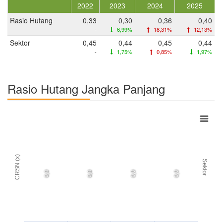
2022
2023
2024
2025
Rasio Hutang
0,33
0,30
0,36
0,40
-
6,99%
18,31%
12,13%
Sektor
0,45
0,44
0,45
0,44
-
1,75%
0,85%
1,97%
Rasio Hutang Jangka Panjang
CRSN (x)
Sektor
0,0
0,0
0,0
0,0