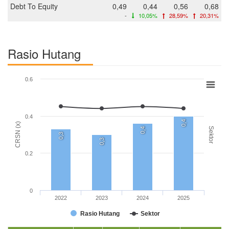
Debt To Equity
0,49
0,44
0,56
0,68
-
10,05%
28,59%
20,31%
Rasio Hutang
0.6
0.4
0,4
CRSN (x)
Sektor
0,4
0,3
0,3
0.2
0
2022
2023
2024
2025
Rasio Hutang
Sektor