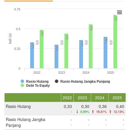
0.75
0,7
0,6
0.5
0,5
kali (x)
0,4
0,4
0,0
0,0
0,0
0,0
0,4
0,3
0,3
0.25
0
2022
2023
2024
2025
Rasio Hutang
Rasio Hutang Jangka Panjang
Debt To Equity
2022
2023
2024
2025
Rasio Hutang
0,33
0,30
0,36
0,40
-
6,99%
18,31%
12,13%
Rasio Hutang Jangka
-
-
-
-
Panjang
-
-
-
-