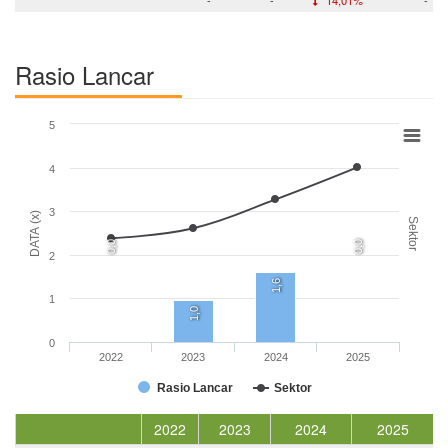
Rasio Lancar
5
4
3
DATA (x)
Sektor
0,0
0,0
2
1,6
1
1,0
0
2022
2023
2024
2025
Rasio Lancar
Sektor
2022
2023
2024
2025