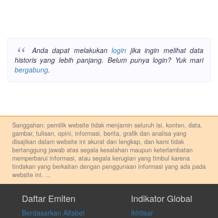
Anda dapat melakukan
login
jika ingin melihat data
historis yang lebih panjang. Belum punya login? Yuk mari
bergabung
.
Sanggahan: pemilik website tidak menjamin seluruh isi, konten, data,
gambar, tulisan, opini, informasi, berita, grafik dan analisa yang
disajikan dalam website ini akurat dan lengkap, dan kami tidak
bertanggung jawab atas segala kesalahan maupun keterlambatan
memperbarui informasi, atau segala kerugian yang timbul karena
tindakan yang berkaitan dengan penggunaan informasi yang ada pada
website ini.
...
Setiap keputusan investasi merupakan keputusan dan tanggung jawab
pribadi. Kami tidak memberi anjuran, saran, rekomendasi untuk
Daftar Emiten
Indikator Global
membeli, menjual atau melakukan aktivitas lain yang terkait dengan
Berdasarkan Alfabet
Ikhtisar
transaksi perdagangan apapun, dan kami tidak bertanggung jawab