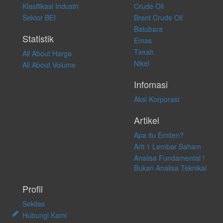
atas keputusan investasi yang dilakukan dalam kondisi dan situasi
Klasifikasi Industri
Crude Oil
apapun juga, yang diakibatkan secara langsung maupun tidak
Sektor BEI
Brent Crude Oil
langsung atas konten pada website ini.
Batubara
Statistik
Emas
Timah
All About Harga
Nikel
All About Volume
Infomasi
Aksi Korporasi
Artikel
Apa itu Emiten?
Arti 1 Lembar Saham
Analisa Fundamental !
Bukan Analisa Teknikal
Profil
Sekilas
Hubungi Kami