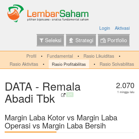
Login
Aktivasi
Seleksi
Strategi
Portfolio
Profil
Fundamental
Rasio Likuiditas
Rasio Aktivitas
Rasio Solvabilitas
Rasio Profitabilitas
DATA - Remala
2.070
Abadi Tbk
1 minggu lalu
Q4
Margin Laba Kotor vs Margin Laba
Operasi vs Margin Laba Bersih