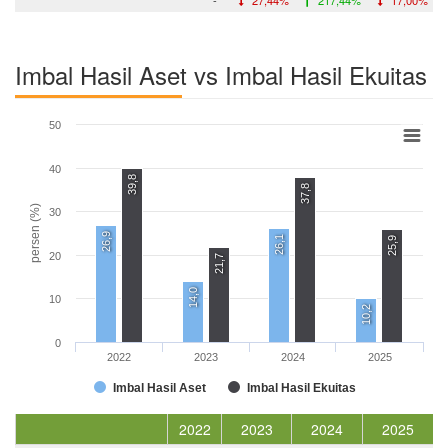
Imbal Hasil Aset vs Imbal Hasil Ekuitas
50
40
39,8
37,8
persen (%)
30
26,9
26,1
25,9
20
21,7
14,0
10
10,2
0
2022
2023
2024
2025
Imbal Hasil Aset
Imbal Hasil Ekuitas
2022
2023
2024
2025