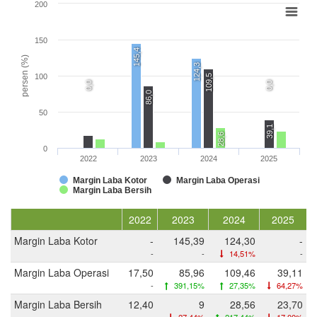
200
150
145,4
persen (%)
124,3
100
109,5
0,0
0,0
86,0
50
39,1
28,6
0
2022
2023
2024
2025
Margin Laba Kotor
Margin Laba Operasi
Margin Laba Bersih
2022
2023
2024
2025
Margin Laba Kotor
-
145,39
124,30
-
-
-
14,51%
-
Margin Laba Operasi
17,50
85,96
109,46
39,11
-
391,15%
27,35%
64,27%
Margin Laba Bersih
12,40
9
28,56
23,70
-
27,44%
217,44%
17,00%