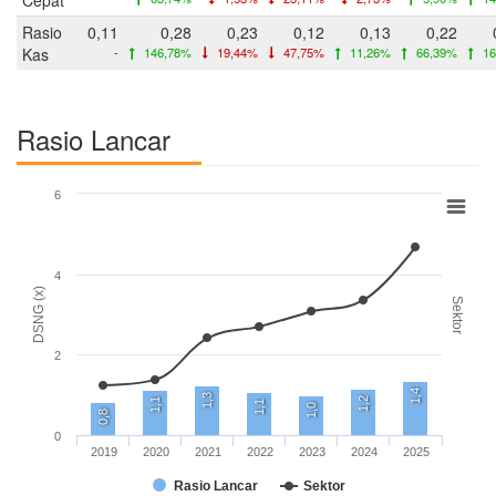
Rasio
0,11
0,28
0,23
0,12
0,13
0,22
Kas
-
146,78%
19,44%
47,75%
11,26%
66,39%
16
Rasio Lancar
6
4
DSNG (x)
Sektor
2
1,4
1,3
1,2
1,1
1,1
1,0
0,8
0
2019
2020
2021
2022
2023
2024
2025
Rasio Lancar
Sektor