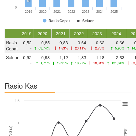
0
2019
2020
2021
2022
2023
2024
2025
Rasio Cepat
Sektor
2019
2020
2021
2022
2023
2024
20
Rasio
0,52
0,85
0,83
0,64
0,62
0,66
Cepat
-
63,74%
1,53%
23,11%
2,73%
5,90%
14
Sektor
0,92
0,93
1,12
1,33
1,18
2,63
-
1,71%
19,91%
18,77%
10,81%
121,64%
53
Rasio Kas
1.5
1
DSNG (x)
Sektor