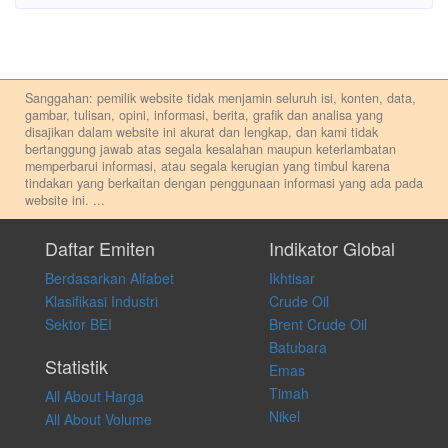
Sanggahan: pemilik website tidak menjamin seluruh isi, konten, data,
gambar, tulisan, opini, informasi, berita, grafik dan analisa yang
disajikan dalam website ini akurat dan lengkap, dan kami tidak
bertanggung jawab atas segala kesalahan maupun keterlambatan
memperbarui informasi, atau segala kerugian yang timbul karena
tindakan yang berkaitan dengan penggunaan informasi yang ada pada
website ini.
...
Setiap keputusan investasi merupakan keputusan dan tanggung jawab
pribadi. Kami tidak memberi anjuran, saran, rekomendasi untuk
Daftar Emiten
Indikator Global
membeli, menjual atau melakukan aktivitas lain yang terkait dengan
Berdasarkan Alfabet
Ikhtisar
transaksi perdagangan apapun, dan kami tidak bertanggung jawab
atas keputusan investasi yang dilakukan dalam kondisi dan situasi
Klasifikasi Industri
Crude Oil
apapun juga, yang diakibatkan secara langsung maupun tidak
Sektor BEI
Brent Crude Oil
langsung atas konten pada website ini.
Batubara
Statistik
Emas
Timah
All About Harga
Nikel
All About Volume