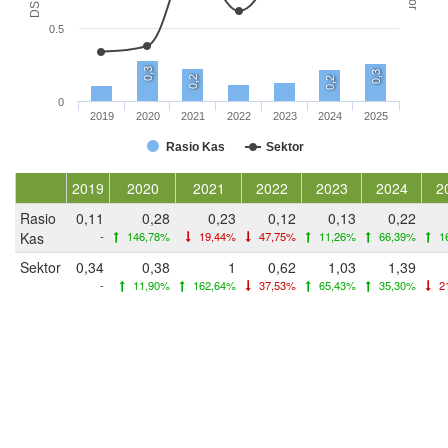
0.5
0,3
0,3
0,2
0,2
0
2019
2020
2021
2022
2023
2024
2025
Rasio Kas
Sektor
2019
2020
2021
2022
2023
2024
2
Rasio
0,11
0,28
0,23
0,12
0,13
0,22
Kas
-
146,78%
19,44%
47,75%
11,26%
66,39%
1
Sektor
0,34
0,38
1
0,62
1,03
1,39
-
11,90%
162,64%
37,53%
65,43%
35,30%
2