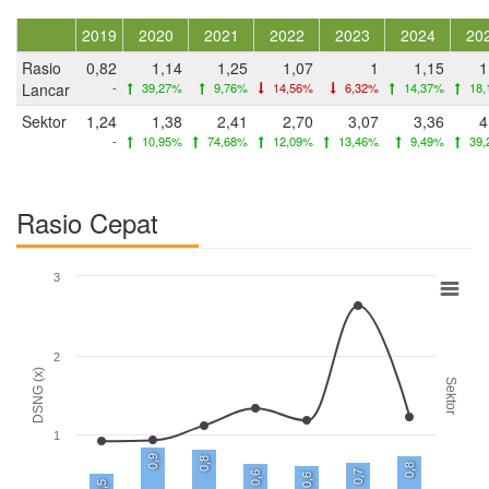
2019
2020
2021
2022
2023
2024
20
Rasio
0,82
1,14
1,25
1,07
1
1,15
1
Lancar
-
39,27%
9,76%
14,56%
6,32%
14,37%
18,
Sektor
1,24
1,38
2,41
2,70
3,07
3,36
4
-
10,95%
74,68%
12,09%
13,46%
9,49%
39,
Rasio Cepat
3
2
DSNG (x)
Sektor
1
0,9
0,8
0,8
0,7
0,6
0,6
0,5