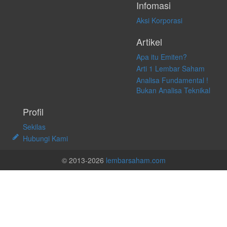
Infomasi
Aksi Korporasi
Artikel
Apa itu Emiten?
Arti 1 Lembar Saham
Analisa Fundamental !
Bukan Analisa Teknikal
Profil
Sekilas
Hubungi Kami
© 2013-2026
lembarsaham.com