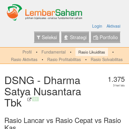
Login
Aktivasi
Seleksi
Strategi
Portfolio
Profil
Fundamental
Rasio Likuiditas
Rasio Aktivitas
Rasio Profitabilitas
Rasio Solvabilitas
DSNG - Dharma
1.375
Satya Nusantara
3 hari lalu
Tbk
Q1
Rasio Lancar vs Rasio Cepat vs Rasio
Kas