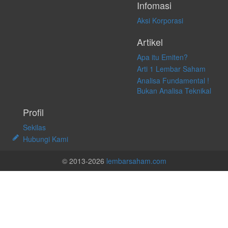
Infomasi
Aksi Korporasi
Artikel
Apa itu Emiten?
Arti 1 Lembar Saham
Analisa Fundamental !
Bukan Analisa Teknikal
Profil
Sekilas
Hubungi Kami
© 2013-2026
lembarsaham.com