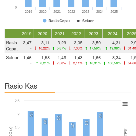
0
2019
2020
2021
2022
2023
2024
2025
Rasio Cepat
Sektor
2019
2020
2021
2022
2023
2024
202
Rasio
3,47
3,11
3,29
3,05
3,59
4,31
2,
Cepat
-
10,22%
5,87%
7,33%
17,59%
19,98%
31,4
Sektor
1,46
1,58
1,46
1,43
1,66
3,34
1,
-
8,21%
7,58%
2,11%
16,31%
100,58%
54,6
Rasio Kas
2.5
2,1
2
2,1
2,0
1,8
1,8
1,7
1.5
SIDO (x)
Sektor