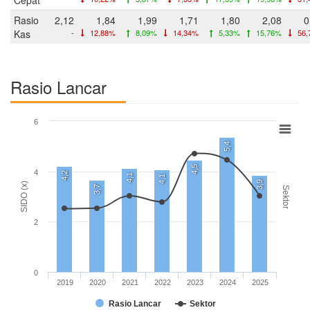
Rasio
2,12
1,84
1,99
1,71
1,80
2,08
0
Kas
-
12,88%
8,09%
14,34%
5,33%
15,76%
56,
Rasio Lancar
6
5,4
4,5
4
4,2
4,1
4,1
3,9
SIDO (x)
3,7
Sektor
2
0
2019
2020
2021
2022
2023
2024
2025
Rasio Lancar
Sektor