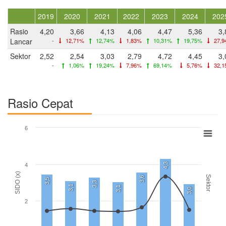
2019
2020
2021
2022
2023
2024
202
Rasio
4,20
3,66
4,13
4,06
4,47
5,36
3,
Lancar
-
12,71%
12,74%
1,83%
10,31%
19,75%
27,9
Sektor
2,52
2,54
3,03
2,79
4,72
4,45
3,
-
1,06%
19,24%
7,96%
69,14%
5,76%
32,1
Rasio Cepat
6
4,3
4
SIDO (x)
Sektor
3,6
3,5
3,3
3,1
3,1
3,0
2