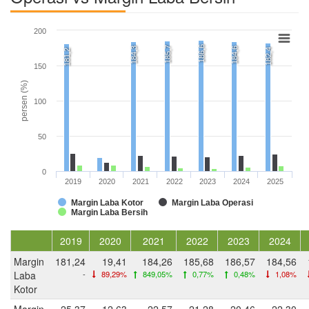
200
186,6
185,7
184,3
184,6
182,4
181,2
150
persen (%)
100
50
0
2019
2020
2021
2022
2023
2024
2025
Margin Laba Kotor
Margin Laba Operasi
Margin Laba Bersih
2019
2020
2021
2022
2023
2024
Margin
181,24
19,41
184,26
185,68
186,57
184,56
Laba
-
89,29%
849,05%
0,77%
0,48%
1,08%
Kotor
Margin
25,37
12,63
22,57
21,28
20,46
22,30