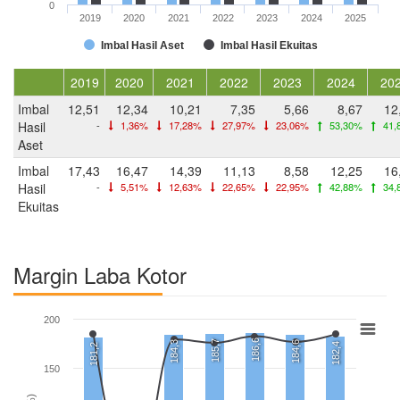
0
2019
2020
2021
2022
2023
2024
2025
Imbal Hasil Aset
Imbal Hasil Ekuitas
2019
2020
2021
2022
2023
2024
20
Imbal
12,51
12,34
10,21
7,35
5,66
8,67
12
Hasil
-
1,36%
17,28%
27,97%
23,06%
53,30%
41,
Aset
Imbal
17,43
16,47
14,39
11,13
8,58
12,25
16
Hasil
-
5,51%
12,63%
22,65%
22,95%
42,88%
34,
Ekuitas
Margin Laba Kotor
200
186,6
185,7
184,3
184,6
182,4
181,2
150