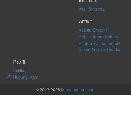
Infomasi
Aksi Korporasi
Artikel
Apa itu Emiten?
Arti 1 Lembar Saham
Analisa Fundamental !
Bukan Analisa Teknikal
Profil
Sekilas
Hubungi Kami
© 2013-2026
lembarsaham.com