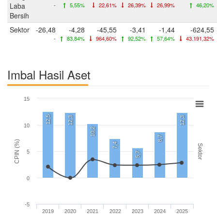
Laba
-
5,55%
22,61%
26,39%
26,99%
46,20%
Bersih
Sektor
-26,48
-4,28
-45,55
-3,41
-1,44
-624,55
-
83,84%
964,60%
92,52%
57,64%
43.191,32%
Imbal Hasil Aset
15
12,5
12,3
12,3
10
10,2
8,7
CPIN (%)
7,4
Sektor
5
5,7
0
-5
2019
2020
2021
2022
2023
2024
2025