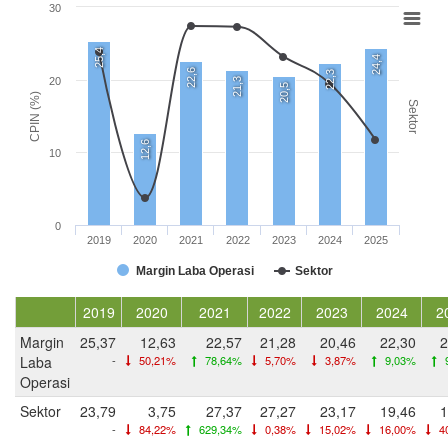
30
25,4
24,4
22,6
22,3
20
21,3
20,5
CPIN (%)
Sektor
12,6
10
0
2019
2020
2021
2022
2023
2024
2025
Margin Laba Operasi
Sektor
2019
2020
2021
2022
2023
2024
2
Margin
25,37
12,63
22,57
21,28
20,46
22,30
2
Laba
-
50,21%
78,64%
5,70%
3,87%
9,03%
Operasi
Sektor
23,79
3,75
27,37
27,27
23,17
19,46
1
-
84,22%
629,34%
0,38%
15,02%
16,00%
4