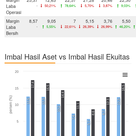
Laba
-
50,21%
78,64%
5,70%
3,87%
9,03%
Operasi
Margin
8,57
9,05
7
5,15
3,76
5,50
Laba
-
5,55%
22,61%
26,39%
26,99%
46,20%
Bersih
Imbal Hasil Aset vs Imbal Hasil Ekuitas
20
17,4
16,5
16,5
15
14,4
persen (%)
12,5
12,3
12,3
12,3
11,1
10
10,2
8,7
8,6
7,4
5
5,7