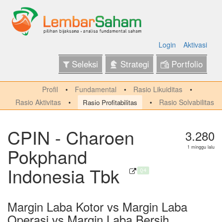
Login
Aktivasi
Seleksi
Strategi
Portfolio
Profil
Fundamental
Rasio Likuiditas
Rasio Aktivitas
Rasio Solvabilitas
Rasio Profitabilitas
CPIN - Charoen
3.280
Pokphand
1 minggu lalu
Indonesia Tbk
Q4
Margin Laba Kotor vs Margin Laba
Operasi vs Margin Laba Bersih