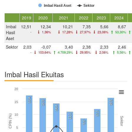
Imbal Hasil Aset
Sektor
2019
2020
2021
2022
2023
2024
Imbal
12,51
12,34
10,21
7,35
5,66
8,67
Hasil
-
1,36%
17,28%
27,97%
23,06%
53,30%
Aset
Sektor
2,03
-0,07
3,40
2,38
2,33
2,46
-
103,64%
4.709,29%
29,95%
2,06%
5,56%
Imbal Hasil Ekuitas
20
17,4
16,5
16,5
15
14,4
12,3
10
11,1
CPIN (%)
Sektor
8,6
5