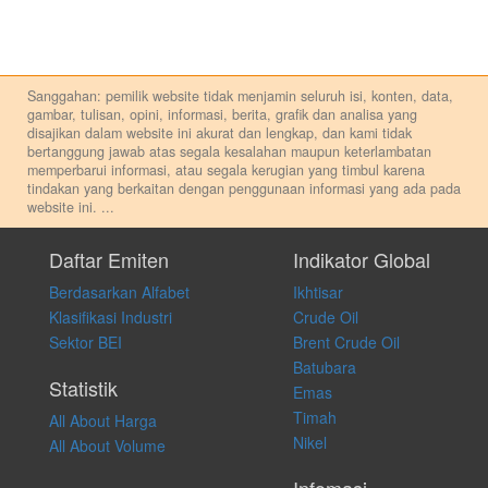
Sanggahan: pemilik website tidak menjamin seluruh isi, konten, data,
gambar, tulisan, opini, informasi, berita, grafik dan analisa yang
disajikan dalam website ini akurat dan lengkap, dan kami tidak
bertanggung jawab atas segala kesalahan maupun keterlambatan
memperbarui informasi, atau segala kerugian yang timbul karena
tindakan yang berkaitan dengan penggunaan informasi yang ada pada
website ini.
...
Setiap keputusan investasi merupakan keputusan dan tanggung jawab
pribadi. Kami tidak memberi anjuran, saran, rekomendasi untuk
Daftar Emiten
Indikator Global
membeli, menjual atau melakukan aktivitas lain yang terkait dengan
Berdasarkan Alfabet
Ikhtisar
transaksi perdagangan apapun, dan kami tidak bertanggung jawab
atas keputusan investasi yang dilakukan dalam kondisi dan situasi
Klasifikasi Industri
Crude Oil
apapun juga, yang diakibatkan secara langsung maupun tidak
Sektor BEI
Brent Crude Oil
langsung atas konten pada website ini.
Batubara
Statistik
Emas
Timah
All About Harga
Nikel
All About Volume