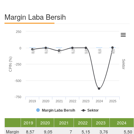
Margin Laba Bersih
250
0
8,6
9,1
7,0
5,2
5,5
8,0
3,8
CPIN (%)
Sektor
-250
-500
-750
2019
2020
2021
2022
2023
2024
2025
Margin Laba Bersih
Sektor
2019
2020
2021
2022
2023
2024
Margin
8,57
9,05
7
5,15
3,76
5,50