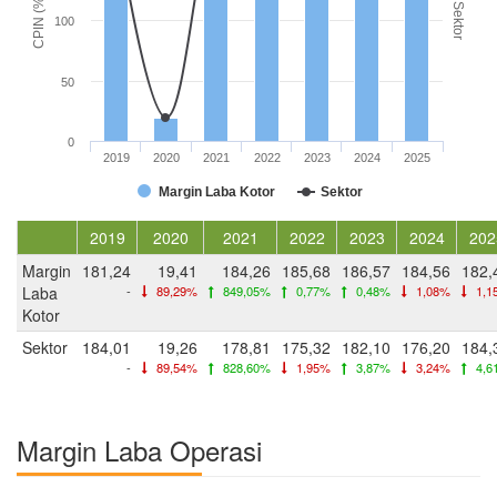
CPIN (%)
Sektor
100
50
0
2019
2020
2021
2022
2023
2024
2025
Margin Laba Kotor
Sektor
2019
2020
2021
2022
2023
2024
202
Margin
181,24
19,41
184,26
185,68
186,57
184,56
182,
Laba
-
89,29%
849,05%
0,77%
0,48%
1,08%
1,1
Kotor
Sektor
184,01
19,26
178,81
175,32
182,10
176,20
184,
-
89,54%
828,60%
1,95%
3,87%
3,24%
4,6
Margin Laba Operasi