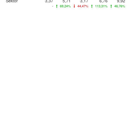
Sektor
3,37
5,71
3,17
6,76
9,92
-
69,24%
44,47%
113,31%
46,76%