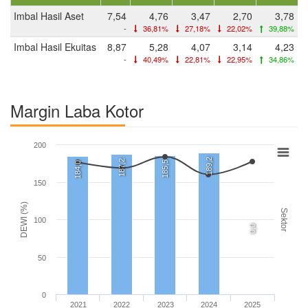
Imbal Hasil Aset
7,54
4,76
3,47
2,70
3,78
-
36,81%
27,18%
22,02%
39,88%
Imbal Hasil Ekuitas
8,87
5,28
4,07
3,14
4,23
-
40,49%
22,81%
22,95%
34,86%
Margin Laba Kotor
200
189,2
187,2
185,5
184,0
150
DEWI (%)
Sektor
100
0,0
50
0
2021
2022
2023
2024
2025