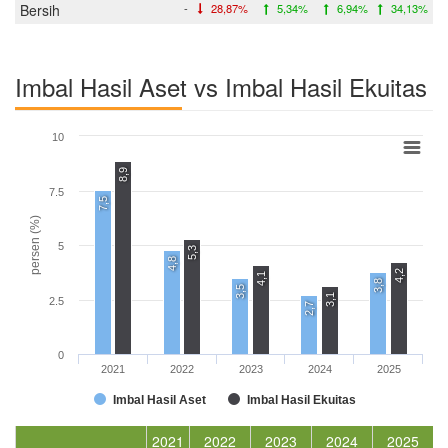
Bersih
-
28,87%
5,34%
6,94%
34,13%
Imbal Hasil Aset vs Imbal Hasil Ekuitas
10
8,9
7.5
7,5
persen (%)
5
5,3
4,8
4,2
4,1
3,8
3,5
3,1
2.5
2,7
0
2021
2022
2023
2024
2025
Imbal Hasil Aset
Imbal Hasil Ekuitas
2021
2022
2023
2024
2025