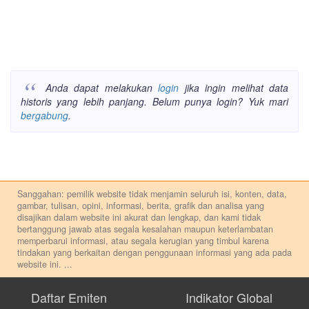
Anda dapat melakukan
login
jika ingin melihat data
historis yang lebih panjang. Belum punya login? Yuk mari
bergabung
.
Sanggahan: pemilik website tidak menjamin seluruh isi, konten, data,
gambar, tulisan, opini, informasi, berita, grafik dan analisa yang
disajikan dalam website ini akurat dan lengkap, dan kami tidak
bertanggung jawab atas segala kesalahan maupun keterlambatan
memperbarui informasi, atau segala kerugian yang timbul karena
tindakan yang berkaitan dengan penggunaan informasi yang ada pada
website ini.
...
Setiap keputusan investasi merupakan keputusan dan tanggung jawab
pribadi. Kami tidak memberi anjuran, saran, rekomendasi untuk
Daftar Emiten
Indikator Global
membeli, menjual atau melakukan aktivitas lain yang terkait dengan