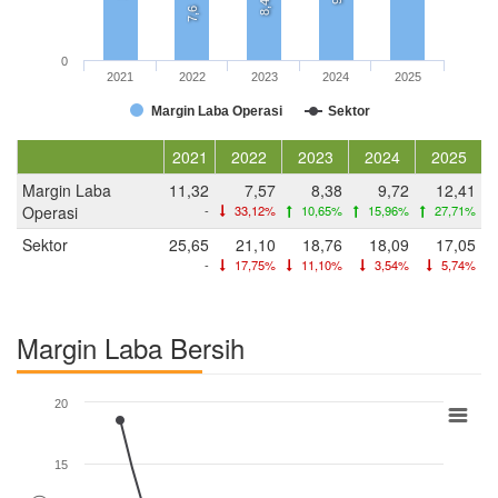
8,4
7,6
0
2021
2022
2023
2024
2025
Margin Laba Operasi
Sektor
2021
2022
2023
2024
2025
Margin Laba
11,32
7,57
8,38
9,72
12,41
Operasi
-
33,12%
10,65%
15,96%
27,71%
Sektor
25,65
21,10
18,76
18,09
17,05
-
17,75%
11,10%
3,54%
5,74%
Margin Laba Bersih
20
15