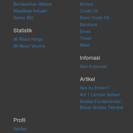
Berdasarkan Alfabet
Ikhtisar
transaksi perdagangan apapun, dan kami tidak bertanggung jawab
atas keputusan investasi yang dilakukan dalam kondisi dan situasi
Klasifikasi Industri
Crude Oil
apapun juga, yang diakibatkan secara langsung maupun tidak
Sektor BEI
Brent Crude Oil
langsung atas konten pada website ini.
Batubara
Statistik
Emas
Timah
All About Harga
Nikel
All About Volume
Infomasi
Aksi Korporasi
Artikel
Apa itu Emiten?
Arti 1 Lembar Saham
Analisa Fundamental !
Bukan Analisa Teknikal
Profil
Sekilas