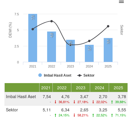
7.5
7,5
DEWI (%)
Sektor
5
4,8
3,8
3,5
2.5
2,7
0
2021
2022
2023
2024
2025
Imbal Hasil Aset
Sektor
2021
2022
2023
2024
2025
Imbal Hasil Aset
7,54
4,76
3,47
2,70
3,78
-
36,81%
27,18%
22,02%
39,88%
Sektor
5,11
6,34
2,65
3,25
5,55
-
24,15%
58,21%
22,52%
71,15%