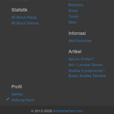
langsung atas konten pada website ini.
Batubara
Statistik
Emas
Timah
All About Harga
Nikel
All About Volume
Infomasi
Aksi Korporasi
Artikel
Apa itu Emiten?
Arti 1 Lembar Saham
Analisa Fundamental !
Bukan Analisa Teknikal
Profil
Sekilas
Hubungi Kami
© 2013-2026
lembarsaham.com