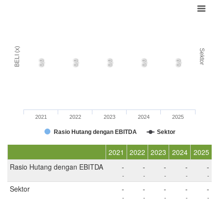
BELI (x)
Sektor
0,0
0,0
0,0
0,0
0,0
2021
2022
2023
2024
2025
Rasio Hutang dengan EBITDA
Sektor
2021
2022
2023
2024
2025
Rasio Hutang dengan EBITDA
-
-
-
-
-
-
-
-
-
-
Sektor
-
-
-
-
-
-
-
-
-
-