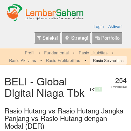
Login
Aktivasi
Seleksi
Strategi
Portfolio
Profil
Fundamental
Rasio Likuiditas
Rasio Aktivitas
Rasio Profitabilitas
Rasio Solvabilitas
BELI - Global
254
Digital Niaga Tbk
1 minggu lalu
Q4
Rasio Hutang vs Rasio Hutang Jangka
Panjang vs Rasio Hutang dengan
Modal (DER)