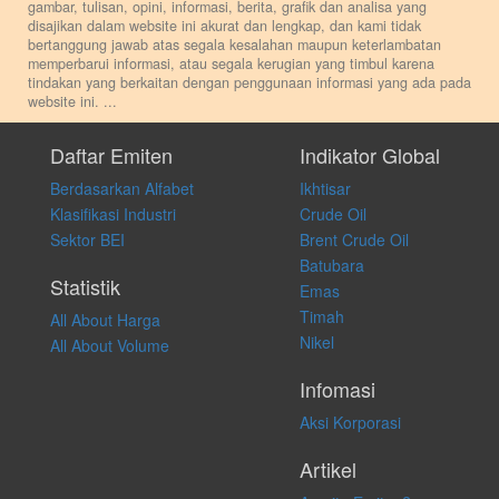
gambar, tulisan, opini, informasi, berita, grafik dan analisa yang
disajikan dalam website ini akurat dan lengkap, dan kami tidak
bertanggung jawab atas segala kesalahan maupun keterlambatan
memperbarui informasi, atau segala kerugian yang timbul karena
tindakan yang berkaitan dengan penggunaan informasi yang ada pada
website ini.
...
Setiap keputusan investasi merupakan keputusan dan tanggung jawab
pribadi. Kami tidak memberi anjuran, saran, rekomendasi untuk
Daftar Emiten
Indikator Global
membeli, menjual atau melakukan aktivitas lain yang terkait dengan
Berdasarkan Alfabet
Ikhtisar
transaksi perdagangan apapun, dan kami tidak bertanggung jawab
atas keputusan investasi yang dilakukan dalam kondisi dan situasi
Klasifikasi Industri
Crude Oil
apapun juga, yang diakibatkan secara langsung maupun tidak
Sektor BEI
Brent Crude Oil
langsung atas konten pada website ini.
Batubara
Statistik
Emas
Timah
All About Harga
Nikel
All About Volume
Infomasi
Aksi Korporasi
Artikel