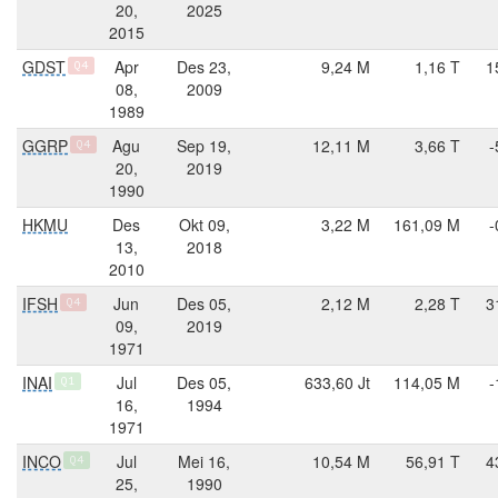
20,
2025
2015
GDST
Apr
Des 23,
9,24 M
1,16 T
1
Q4
08,
2009
1989
GGRP
Agu
Sep 19,
12,11 M
3,66 T
-
Q4
20,
2019
1990
HKMU
Des
Okt 09,
3,22 M
161,09 M
-
13,
2018
2010
IFSH
Jun
Des 05,
2,12 M
2,28 T
3
Q4
09,
2019
1971
INAI
Jul
Des 05,
633,60 Jt
114,05 M
-
Q1
16,
1994
1971
INCO
Jul
Mei 16,
10,54 M
56,91 T
4
Q4
25,
1990