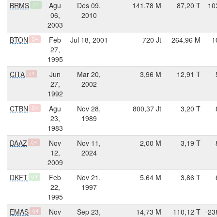
BRMS
Agu
Des 09,
141,78 M
87,20 T
10
Q4
06,
2010
2003
BTON
Feb
Jul 18, 2001
720 Jt
264,96 M
1
Q4
27,
1995
CITA
Jun
Mar 20,
3,96 M
12,91 T
Q4
27,
2002
1992
CTBN
Agu
Nov 28,
800,37 Jt
3,20 T
Q4
23,
1989
1983
DAAZ
Nov
Nov 11,
2,00 M
3,19 T
Q4
12,
2024
2009
DKFT
Feb
Nov 21,
5,64 M
3,86 T
Q4
22,
1997
1995
EMAS
Nov
Sep 23,
14,73 M
110,12 T
-23
Q4