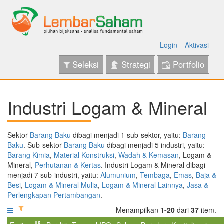
Login
Aktivasi
Seleksi
Strategi
Portfolio
Industri Logam & Mineral
Sektor
Barang Baku
dibagi menjadi 1 sub-sektor, yaitu:
Barang
Baku
. Sub-sektor
Barang Baku
dibagi menjadi 5 industri, yaitu:
Barang Kimia
,
Material Konstruksi
,
Wadah & Kemasan
, Logam &
Mineral,
Perhutanan & Kertas
. Industri Logam & Mineral dibagi
menjadi 7 sub-industri, yaitu:
Alumunium
,
Tembaga
,
Emas
,
Baja &
Besi
,
Logam & Mineral Mulia
,
Logam & Mineral Lainnya
,
Jasa &
Perlengkapan Pertambangan
.
Menampilkan
1-20
dari
37
item.