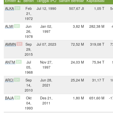
Emiten
Berdiri
Tanggal IPO
Saham Beredar
Kapitalisasi
ALKA
Feb
Jul 12, 1990
507,67 Jt
1,05 T
5
Q4
21,
1972
ALMI
Jun
Jan 02,
3,82 M
282,38 M
-
Q4
26,
1997
1978
AMMN
Sep
Jul 07, 2023
72,52 M
319,08 T
7
Q4
29,
2015
ANTM
Jul
Nov 27,
24,03 M
75,94 T
Q4
05,
1997
1968
ARCI
Sep
Jun 28,
25,24 M
31,17 T
1
Q4
14,
2021
2010
BAJA
Okt
Des 21,
1,80 M
651,60 M
-1
Q4
04,
2011
1993