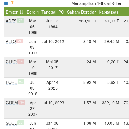
Menampilkan
1-6
dari
6
item.
Emiten
Berdiri
Tanggal IPO
Saham Beredar
Kapitalisasi
ADES
Mar
Jun 13,
589,90 Jt
21,97 T
29
Q3
06,
1994
1985
ALTO
Jun
Jul 10, 2012
2,19 M
39,45 M
-0
Q3
03,
1997
CLEO
Mar
Mei 05,
24 M
9,26 T
24
Q4
10,
2017
1988
FORE
Jul
Apr 14,
8,92 M
5,62 T
40
Q1
03,
2025
2018
GRPM
Apr
Jul 10, 2023
1,57 M
332,12 M
76
Q4
27,
2007
SOUL
Jun
Jan 06,
1,08 M
40,05 M
-13
Q2
05,
2023