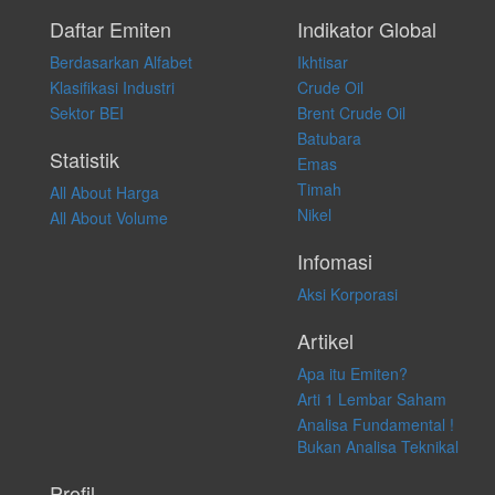
Setiap keputusan investasi merupakan keputusan dan tanggung jawab
pribadi. Kami tidak memberi anjuran, saran, rekomendasi untuk
Daftar Emiten
Indikator Global
membeli, menjual atau melakukan aktivitas lain yang terkait dengan
Berdasarkan Alfabet
Ikhtisar
transaksi perdagangan apapun, dan kami tidak bertanggung jawab
atas keputusan investasi yang dilakukan dalam kondisi dan situasi
Klasifikasi Industri
Crude Oil
apapun juga, yang diakibatkan secara langsung maupun tidak
Sektor BEI
Brent Crude Oil
langsung atas konten pada website ini.
Batubara
Statistik
Emas
Timah
All About Harga
Nikel
All About Volume
Infomasi
Aksi Korporasi
Artikel
Apa itu Emiten?
Arti 1 Lembar Saham
Analisa Fundamental !
Bukan Analisa Teknikal
Profil