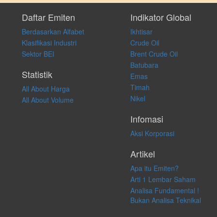
Setiap keputusan investasi merupakan keputusan dan tanggung jawab
pribadi. Kami tidak memberi anjuran, saran, rekomendasi untuk
Daftar Emiten
Indikator Global
membeli, menjual atau melakukan aktivitas lain yang terkait dengan
Berdasarkan Alfabet
Ikhtisar
transaksi perdagangan apapun, dan kami tidak bertanggung jawab
atas keputusan investasi yang dilakukan dalam kondisi dan situasi
Klasifikasi Industri
Crude Oil
apapun juga, yang diakibatkan secara langsung maupun tidak
Sektor BEI
Brent Crude Oil
langsung atas konten pada website ini.
Batubara
Statistik
Emas
Timah
All About Harga
Nikel
All About Volume
Infomasi
Aksi Korporasi
Artikel
Apa itu Emiten?
Arti 1 Lembar Saham
Analisa Fundamental !
Bukan Analisa Teknikal