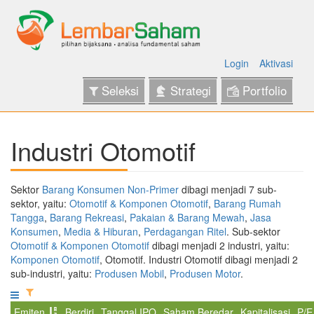
Login
Aktivasi
Seleksi
Strategi
Portfolio
Industri Otomotif
Sektor
Barang Konsumen Non-Primer
dibagi menjadi 7 sub-
sektor, yaitu:
Otomotif & Komponen Otomotif
,
Barang Rumah
Tangga
,
Barang Rekreasi
,
Pakaian & Barang Mewah
,
Jasa
Konsumen
,
Media & Hiburan
,
Perdagangan Ritel
. Sub-sektor
Otomotif & Komponen Otomotif
dibagi menjadi 2 industri, yaitu:
Komponen Otomotif
, Otomotif. Industri Otomotif dibagi menjadi 2
sub-industri, yaitu:
Produsen Mobil
,
Produsen Motor
.
Emiten
Berdiri
Tanggal IPO
Saham Beredar
Kapitalisasi
P/E