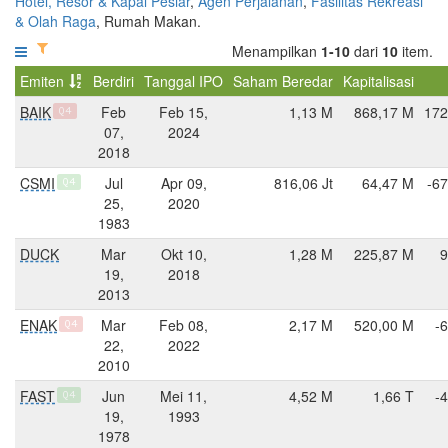
Hotel, Resor & Kapal Pesiar
,
Agen Perjalanan
,
Fasilitas Rekreasi
& Olah Raga
, Rumah Makan.
Menampilkan
1-10
dari
10
item.
Emiten
Berdiri
Tanggal IPO
Saham Beredar
Kapitalisasi
BAIK
Feb
Feb 15,
1,13 M
868,17 M
172
Q4
07,
2024
2018
CSMI
Jul
Apr 09,
816,06 Jt
64,47 M
-67
Q4
25,
2020
1983
DUCK
Mar
Okt 10,
1,28 M
225,87 M
9
19,
2018
2013
ENAK
Mar
Feb 08,
2,17 M
520,00 M
-
Q4
22,
2022
2010
FAST
Jun
Mei 11,
4,52 M
1,66 T
-
Q4
19,
1993
1978