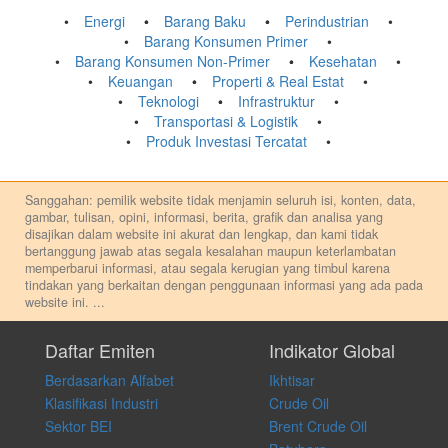
Energi
Barang Baku
Perindustrian
Barang Konsumen Primer
Barang Konsumen Non-Primer
Kesehatan
Keuangan
Properti & Real Estat
Teknologi
Infrastruktur
Transportasi & Logistik
Produk Investasi Tercatat
Sanggahan: pemilik website tidak menjamin seluruh isi, konten, data,
gambar, tulisan, opini, informasi, berita, grafik dan analisa yang
disajikan dalam website ini akurat dan lengkap, dan kami tidak
bertanggung jawab atas segala kesalahan maupun keterlambatan
memperbarui informasi, atau segala kerugian yang timbul karena
tindakan yang berkaitan dengan penggunaan informasi yang ada pada
website ini.
...
Setiap keputusan investasi merupakan keputusan dan tanggung jawab
pribadi. Kami tidak memberi anjuran, saran, rekomendasi untuk
Daftar Emiten
Indikator Global
membeli, menjual atau melakukan aktivitas lain yang terkait dengan
Berdasarkan Alfabet
Ikhtisar
transaksi perdagangan apapun, dan kami tidak bertanggung jawab
atas keputusan investasi yang dilakukan dalam kondisi dan situasi
Klasifikasi Industri
Crude Oil
apapun juga, yang diakibatkan secara langsung maupun tidak
Sektor BEI
Brent Crude Oil
langsung atas konten pada website ini.