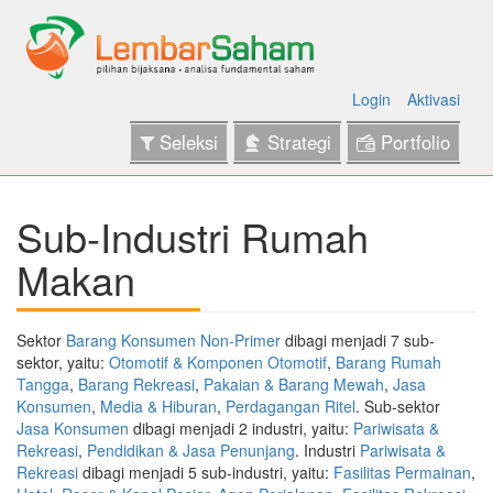
Login
Aktivasi
Seleksi
Strategi
Portfolio
Sub-Industri Rumah
Makan
Sektor
Barang Konsumen Non-Primer
dibagi menjadi 7 sub-
sektor, yaitu:
Otomotif & Komponen Otomotif
,
Barang Rumah
Tangga
,
Barang Rekreasi
,
Pakaian & Barang Mewah
,
Jasa
Konsumen
,
Media & Hiburan
,
Perdagangan Ritel
. Sub-sektor
Jasa Konsumen
dibagi menjadi 2 industri, yaitu:
Pariwisata &
Rekreasi
,
Pendidikan & Jasa Penunjang
. Industri
Pariwisata &
Rekreasi
dibagi menjadi 5 sub-industri, yaitu:
Fasilitas Permainan
,