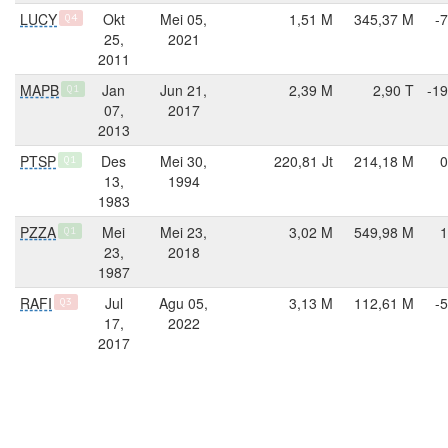
LUCY
Okt
Mei 05,
1,51 M
345,37 M
-
Q4
25,
2021
2011
MAPB
Jan
Jun 21,
2,39 M
2,90 T
-19
Q1
07,
2017
2013
PTSP
Des
Mei 30,
220,81 Jt
214,18 M
0
Q1
13,
1994
1983
PZZA
Mei
Mei 23,
3,02 M
549,98 M
1
Q1
23,
2018
1987
RAFI
Jul
Agu 05,
3,13 M
112,61 M
-
Q3
17,
2022
2017