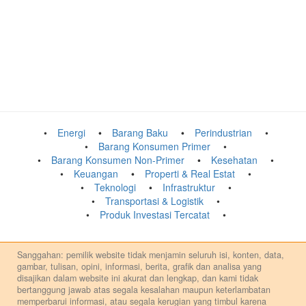
Energi
Barang Baku
Perindustrian
Barang Konsumen Primer
Barang Konsumen Non-Primer
Kesehatan
Keuangan
Properti & Real Estat
Teknologi
Infrastruktur
Transportasi & Logistik
Produk Investasi Tercatat
Sanggahan: pemilik website tidak menjamin seluruh isi, konten, data,
gambar, tulisan, opini, informasi, berita, grafik dan analisa yang
disajikan dalam website ini akurat dan lengkap, dan kami tidak
bertanggung jawab atas segala kesalahan maupun keterlambatan
memperbarui informasi, atau segala kerugian yang timbul karena