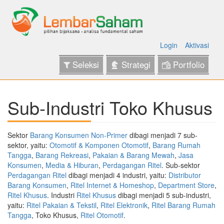
Login
Aktivasi
Seleksi
Strategi
Portfolio
Sub-Industri Toko Khusus
Sektor
Barang Konsumen Non-Primer
dibagi menjadi 7 sub-
sektor, yaitu:
Otomotif & Komponen Otomotif
,
Barang Rumah
Tangga
,
Barang Rekreasi
,
Pakaian & Barang Mewah
,
Jasa
Konsumen
,
Media & Hiburan
,
Perdagangan Ritel
. Sub-sektor
Perdagangan Ritel
dibagi menjadi 4 industri, yaitu:
Distributor
Barang Konsumen
,
Ritel Internet & Homeshop
,
Department Store
,
Ritel Khusus
. Industri
Ritel Khusus
dibagi menjadi 5 sub-industri,
yaitu:
Ritel Pakaian & Tekstil
,
Ritel Elektronik
,
Ritel Barang Rumah
Tangga
, Toko Khusus,
Ritel Otomotif
.