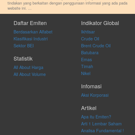
tindakan yang berkaitan dengan penggunaan informasi yang ada pada
website ini.
...
Setiap keputusan investasi merupakan keputusan dan tanggung jawab
pribadi. Kami tidak memberi anjuran, saran, rekomendasi untuk
Daftar Emiten
Indikator Global
membeli, menjual atau melakukan aktivitas lain yang terkait dengan
Berdasarkan Alfabet
Ikhtisar
transaksi perdagangan apapun, dan kami tidak bertanggung jawab
atas keputusan investasi yang dilakukan dalam kondisi dan situasi
Klasifikasi Industri
Crude Oil
apapun juga, yang diakibatkan secara langsung maupun tidak
Sektor BEI
Brent Crude Oil
langsung atas konten pada website ini.
Batubara
Statistik
Emas
Timah
All About Harga
Nikel
All About Volume
Infomasi
Aksi Korporasi
Artikel
Apa itu Emiten?
Arti 1 Lembar Saham
Analisa Fundamental !