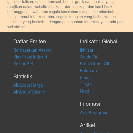
gambar, tulisan, opini, informasi, berita, grafik dan analisa yang
disajikan dalam website ini akurat dan lengkap, dan kami tidak
bertanggung jawab atas segala kesalahan maupun keterlambatan
memperbarui informasi, atau segala kerugian yang timbul karena
tindakan yang berkaitan dengan penggunaan informasi yang ada pada
website ini.
...
Setiap keputusan investasi merupakan keputusan dan tanggung jawab
pribadi. Kami tidak memberi anjuran, saran, rekomendasi untuk
Daftar Emiten
Indikator Global
membeli, menjual atau melakukan aktivitas lain yang terkait dengan
Berdasarkan Alfabet
Ikhtisar
transaksi perdagangan apapun, dan kami tidak bertanggung jawab
atas keputusan investasi yang dilakukan dalam kondisi dan situasi
Klasifikasi Industri
Crude Oil
apapun juga, yang diakibatkan secara langsung maupun tidak
Sektor BEI
Brent Crude Oil
langsung atas konten pada website ini.
Batubara
Statistik
Emas
Timah
All About Harga
Nikel
All About Volume
Infomasi
Aksi Korporasi
Artikel