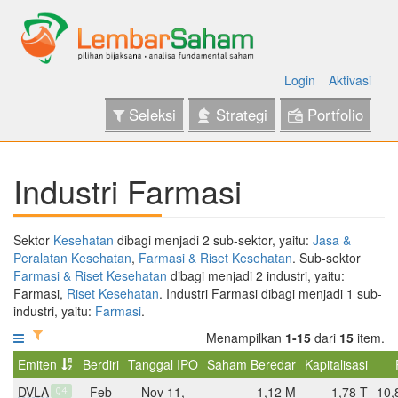
Login
Aktivasi
Seleksi
Strategi
Portfolio
Industri Farmasi
Sektor
Kesehatan
dibagi menjadi 2 sub-sektor, yaitu:
Jasa &
Peralatan Kesehatan
,
Farmasi & Riset Kesehatan
. Sub-sektor
Farmasi & Riset Kesehatan
dibagi menjadi 2 industri, yaitu:
Farmasi,
Riset Kesehatan
. Industri Farmasi dibagi menjadi 1 sub-
industri, yaitu:
Farmasi
.
Menampilkan
1-15
dari
15
item.
Emiten
Berdiri
Tanggal IPO
Saham Beredar
Kapitalisasi
DVLA
Feb
Nov 11,
1,12 M
1,78 T
10,
Q4