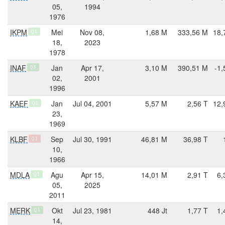
05,
1994
1976
IKPM
Mei
Nov 08,
1,68 M
333,56 M
18,
Q1
18,
2023
1978
INAF
Jan
Apr 17,
3,10 M
390,51 M
-1,
Q3
02,
2001
1996
KAEF
Jan
Jul 04, 2001
5,57 M
2,56 T
12,
Q1
23,
1969
KLBF
Sep
Jul 30, 1991
46,81 M
36,98 T
Q1
10,
1966
MDLA
Agu
Apr 15,
14,01 M
2,91 T
6,
Q1
05,
2025
2011
MERK
Okt
Jul 23, 1981
448 Jt
1,77 T
1,
Q1
14,