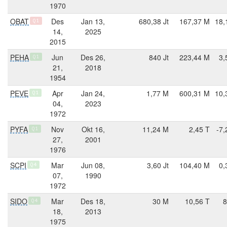
1970
OBAT
Des
Jan 13,
680,38 Jt
167,37 M
18,
Q1
14,
2025
2015
PEHA
Jun
Des 26,
840 Jt
223,44 M
3,
Q1
21,
2018
1954
PEVE
Apr
Jan 24,
1,77 M
600,31 M
10,
Q1
04,
2023
1972
PYFA
Nov
Okt 16,
11,24 M
2,45 T
-7,
Q1
27,
2001
1976
SCPI
Mar
Jun 08,
3,60 Jt
104,40 M
0,
Q4
07,
1990
1972
SIDO
Mar
Des 18,
30 M
10,56 T
8
Q4
18,
2013
1975