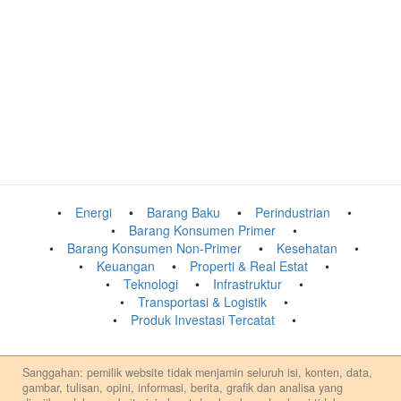
Energi
Barang Baku
Perindustrian
Barang Konsumen Primer
Barang Konsumen Non-Primer
Kesehatan
Keuangan
Properti & Real Estat
Teknologi
Infrastruktur
Transportasi & Logistik
Produk Investasi Tercatat
Sanggahan: pemilik website tidak menjamin seluruh isi, konten, data,
gambar, tulisan, opini, informasi, berita, grafik dan analisa yang