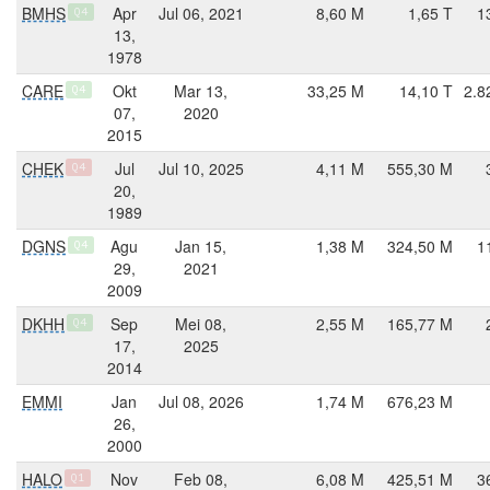
BMHS
Apr
Jul 06, 2021
8,60 M
1,65 T
1
Q4
13,
1978
CARE
Okt
Mar 13,
33,25 M
14,10 T
2.8
Q4
07,
2020
2015
CHEK
Jul
Jul 10, 2025
4,11 M
555,30 M
Q4
20,
1989
DGNS
Agu
Jan 15,
1,38 M
324,50 M
1
Q4
29,
2021
2009
DKHH
Sep
Mei 08,
2,55 M
165,77 M
Q4
17,
2025
2014
EMMI
Jan
Jul 08, 2026
1,74 M
676,23 M
26,
2000
HALO
Nov
Feb 08,
6,08 M
425,51 M
3
Q1