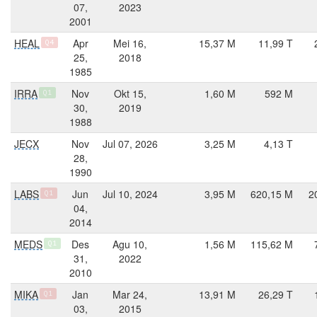
07,
2023
2001
HEAL
Apr
Mei 16,
15,37 M
11,99 T
Q4
25,
2018
1985
IRRA
Nov
Okt 15,
1,60 M
592 M
Q1
30,
2019
1988
JECX
Nov
Jul 07, 2026
3,25 M
4,13 T
28,
1990
LABS
Jun
Jul 10, 2024
3,95 M
620,15 M
2
Q1
04,
2014
MEDS
Des
Agu 10,
1,56 M
115,62 M
Q1
31,
2022
2010
MIKA
Jan
Mar 24,
13,91 M
26,29 T
Q1
03,
2015