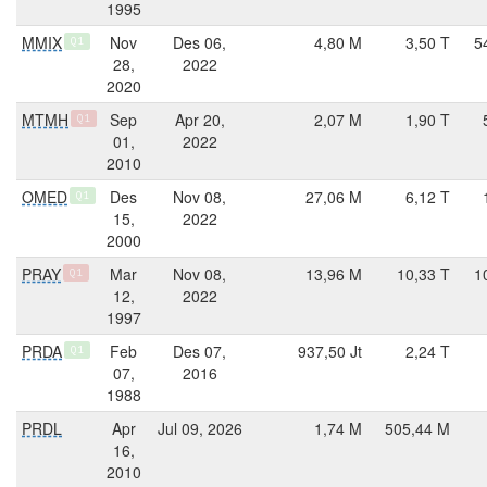
1995
MMIX
Nov
Des 06,
4,80 M
3,50 T
5
Q1
28,
2022
2020
MTMH
Sep
Apr 20,
2,07 M
1,90 T
Q1
01,
2022
2010
OMED
Des
Nov 08,
27,06 M
6,12 T
Q1
15,
2022
2000
PRAY
Mar
Nov 08,
13,96 M
10,33 T
1
Q1
12,
2022
1997
PRDA
Feb
Des 07,
937,50 Jt
2,24 T
Q1
07,
2016
1988
PRDL
Apr
Jul 09, 2026
1,74 M
505,44 M
16,
2010