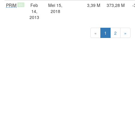
PRIM
Feb
Mei 15,
3,39 M
373,28 M
-
Q1
14,
2018
2013
«
1
2
»