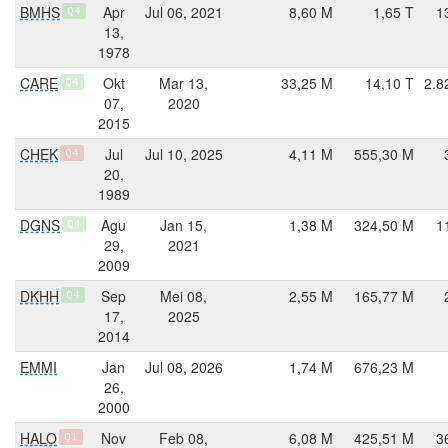
BMHS
Apr
Jul 06, 2021
8,60 M
1,65 T
1
Q4
13,
1978
CARE
Okt
Mar 13,
33,25 M
14,10 T
2.8
Q4
07,
2020
2015
CHEK
Jul
Jul 10, 2025
4,11 M
555,30 M
Q4
20,
1989
DGNS
Agu
Jan 15,
1,38 M
324,50 M
1
Q4
29,
2021
2009
DKHH
Sep
Mei 08,
2,55 M
165,77 M
Q4
17,
2025
2014
EMMI
Jan
Jul 08, 2026
1,74 M
676,23 M
26,
2000
HALO
Nov
Feb 08,
6,08 M
425,51 M
3
Q1