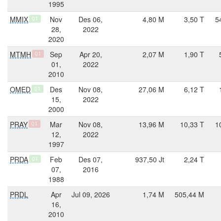
1995
MMIX
Nov
Des 06,
4,80 M
3,50 T
5
Q1
28,
2022
2020
MTMH
Sep
Apr 20,
2,07 M
1,90 T
Q1
01,
2022
2010
OMED
Des
Nov 08,
27,06 M
6,12 T
Q1
15,
2022
2000
PRAY
Mar
Nov 08,
13,96 M
10,33 T
1
Q1
12,
2022
1997
PRDA
Feb
Des 07,
937,50 Jt
2,24 T
Q1
07,
2016
1988
PRDL
Apr
Jul 09, 2026
1,74 M
505,44 M
16,
2010