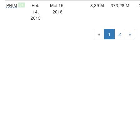
PRIM
Feb
Mei 15,
3,39 M
373,28 M
-
Q1
14,
2018
2013
«
1
2
»