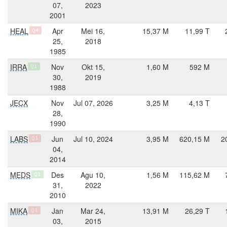
07,
2023
2001
HEAL
Apr
Mei 16,
15,37 M
11,99 T
Q4
25,
2018
1985
IRRA
Nov
Okt 15,
1,60 M
592 M
Q1
30,
2019
1988
JECX
Nov
Jul 07, 2026
3,25 M
4,13 T
28,
1990
LABS
Jun
Jul 10, 2024
3,95 M
620,15 M
2
Q1
04,
2014
MEDS
Des
Agu 10,
1,56 M
115,62 M
Q1
31,
2022
2010
MIKA
Jan
Mar 24,
13,91 M
26,29 T
Q1
03,
2015