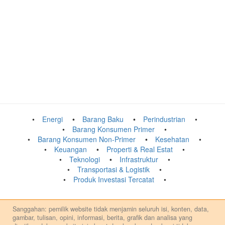
Energi
Barang Baku
Perindustrian
Barang Konsumen Primer
Barang Konsumen Non-Primer
Kesehatan
Keuangan
Properti & Real Estat
Teknologi
Infrastruktur
Transportasi & Logistik
Produk Investasi Tercatat
Sanggahan: pemilik website tidak menjamin seluruh isi, konten, data,
gambar, tulisan, opini, informasi, berita, grafik dan analisa yang