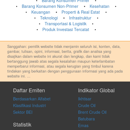
Barang Konsumen Primer
Barang Konsumen Non-Primer
Kesehatan
Keuangan
Properti & Real Estat
Teknologi
Infrastruktur
Transportasi & Logistik
Produk Investasi Tercatat
Sanggahan: pemilik website tidak menjamin seluruh isi, konten, data,
gambar, tulisan, opini, informasi, berita, grafik dan analisa yang
disajikan dalam website ini akurat dan lengkap, dan kami tidak
bertanggung jawab atas segala kesalahan maupun keterlambatan
memperbarui informasi, atau segala kerugian yang timbul karena
tindakan yang berkaitan dengan penggunaan informasi yang ada pada
website ini.
...
Setiap keputusan investasi merupakan keputusan dan tanggung jawab
pribadi. Kami tidak memberi anjuran, saran, rekomendasi untuk
Daftar Emiten
Indikator Global
membeli, menjual atau melakukan aktivitas lain yang terkait dengan
Berdasarkan Alfabet
Ikhtisar
transaksi perdagangan apapun, dan kami tidak bertanggung jawab
atas keputusan investasi yang dilakukan dalam kondisi dan situasi
Klasifikasi Industri
Crude Oil
apapun juga, yang diakibatkan secara langsung maupun tidak
Sektor BEI
Brent Crude Oil
langsung atas konten pada website ini.
Batubara
Statistik
Emas