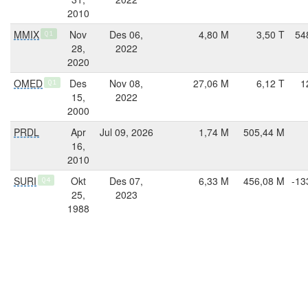
2010
MMIX
Nov
Des 06,
4,80 M
3,50 T
54
Q1
28,
2022
2020
OMED
Des
Nov 08,
27,06 M
6,12 T
1
Q1
15,
2022
2000
PRDL
Apr
Jul 09, 2026
1,74 M
505,44 M
16,
2010
SURI
Okt
Des 07,
6,33 M
456,08 M
-13
Q4
25,
2023
1988