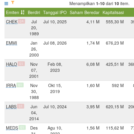
Menampilkan
1-10
dari
10
item.
Emiten
Berdiri
Tanggal IPO
Saham Beredar
Kapitalisasi
CHEK
Jul
Jul 10, 2025
4,11 M
555,30 M
3
Q4
20,
1989
EMMI
Jan
Jul 08, 2026
1,74 M
676,23 M
26,
2000
HALO
Nov
Feb 08,
6,08 M
425,51 M
36
Q1
07,
2023
2001
IRRA
Nov
Okt 15,
1,60 M
592 M
Q1
30,
2019
1988
LABS
Jun
Jul 10, 2024
3,95 M
620,15 M
20
Q1
04,
2014
MEDS
Des
Agu 10,
1,56 M
115,62 M
7
Q1
31,
2022