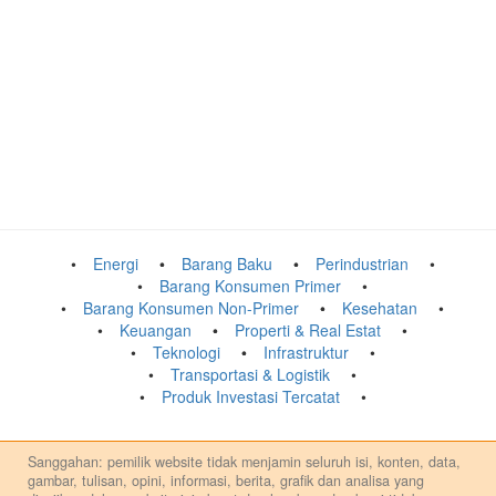
Energi
Barang Baku
Perindustrian
Barang Konsumen Primer
Barang Konsumen Non-Primer
Kesehatan
Keuangan
Properti & Real Estat
Teknologi
Infrastruktur
Transportasi & Logistik
Produk Investasi Tercatat
Sanggahan: pemilik website tidak menjamin seluruh isi, konten, data,
gambar, tulisan, opini, informasi, berita, grafik dan analisa yang