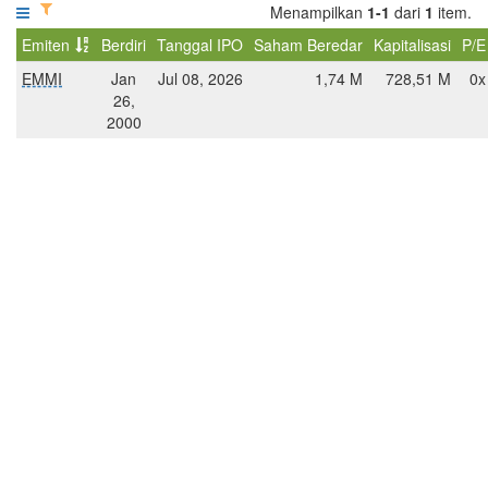
Menampilkan
1-1
dari
1
item.
Emiten
Berdiri
Tanggal IPO
Saham Beredar
Kapitalisasi
P/E
EMMI
Jan
Jul 08, 2026
1,74 M
728,51 M
0x
26,
2000