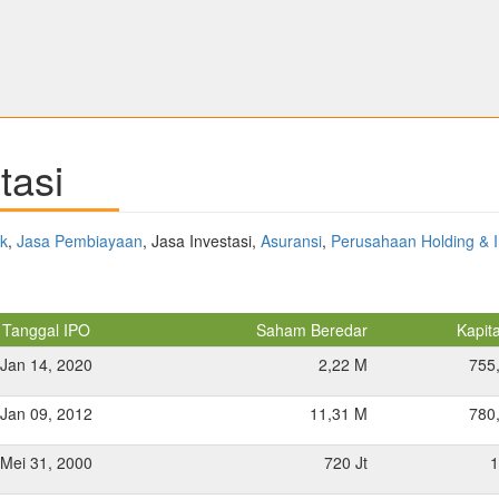
tasi
k
,
Jasa Pembiayaan
, Jasa Investasi,
Asuransi
,
Perusahaan Holding & I
Tanggal IPO
Saham Beredar
Kapita
Jan 14, 2020
2,22 M
755
Jan 09, 2012
11,31 M
780
Mei 31, 2000
720 Jt
1