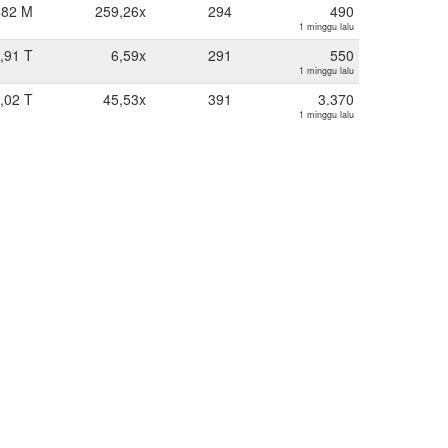
882 M
259,26x
294
490
1 minggu lalu
,91 T
6,59x
291
550
1 minggu lalu
,02 T
45,53x
391
3.370
1 minggu lalu