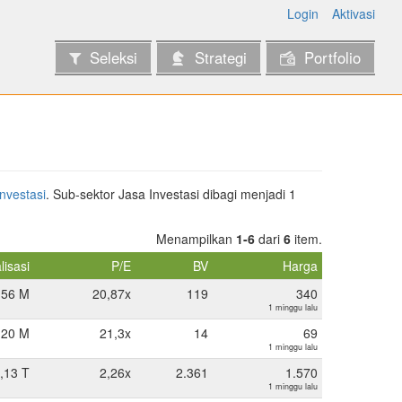
Login
Aktivasi
Seleksi
Strategi
Portfolio
nvestasi
. Sub-sektor Jasa Investasi dibagi menjadi 1
Menampilkan
1-6
dari
6
item.
lisasi
P/E
BV
Harga
,56 M
20,87x
119
340
1 minggu lalu
,20 M
21,3x
14
69
1 minggu lalu
,13 T
2,26x
2.361
1.570
1 minggu lalu