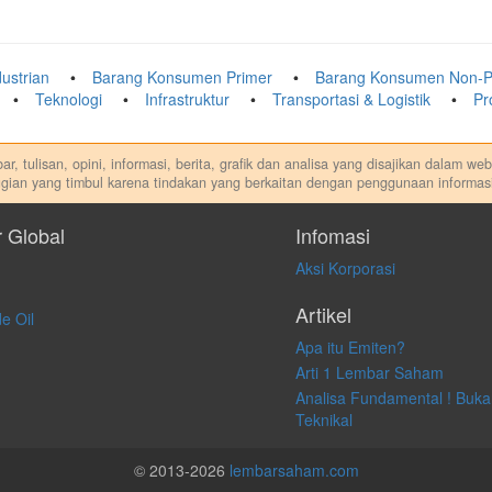
ustrian
Barang Konsumen Primer
Barang Konsumen Non-P
Teknologi
Infrastruktur
Transportasi & Logistik
Pr
r, tulisan, opini, informasi, berita, grafik dan analisa yang disajikan dalam w
gian yang timbul karena tindakan yang berkaitan dengan penggunaan informasi
di. Kami tidak memberi anjuran, saran, rekomendasi untuk membeli, menjual at
dilakukan dalam kondisi dan situasi apapun juga, yang diakibatkan secara lang
r Global
Infomasi
Aksi Korporasi
Artikel
e Oil
Apa itu Emiten?
Arti 1 Lembar Saham
Analisa Fundamental ! Buka
Teknikal
© 2013-2026
lembarsaham.com