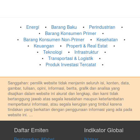
Energi
Barang Baku
Perindustrian
Barang Konsumen Primer
Barang Konsumen Non-Primer
Kesehatan
Keuangan
Properti & Real Estat
Teknologi
Infrastruktur
Transportasi & Logistik
Produk Investasi Tercatat
Sanggahan: pemilik website tidak menjamin seluruh isi, konten, data,
gambar, tulisan, opini, informasi, berita, grafik dan analisa yang
disajikan dalam website ini akurat dan lengkap, dan kami tidak
bertanggung jawab atas segala kesalahan maupun keterlambatan
memperbarui informasi, atau segala kerugian yang timbul karena
tindakan yang berkaitan dengan penggunaan informasi yang ada pada
website ini.
...
Setiap keputusan investasi merupakan keputusan dan tanggung jawab
pribadi. Kami tidak memberi anjuran, saran, rekomendasi untuk
Daftar Emiten
Indikator Global
membeli, menjual atau melakukan aktivitas lain yang terkait dengan
Berdasarkan Alfabet
Ikhtisar
transaksi perdagangan apapun, dan kami tidak bertanggung jawab