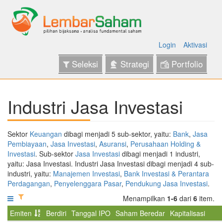
Login
Aktivasi
Seleksi
Strategi
Portfolio
Industri Jasa Investasi
Sektor
Keuangan
dibagi menjadi 5 sub-sektor, yaitu:
Bank
,
Jasa
Pembiayaan
,
Jasa Investasi
,
Asuransi
,
Perusahaan Holding &
Investasi
. Sub-sektor
Jasa Investasi
dibagi menjadi 1 industri,
yaitu: Jasa Investasi. Industri Jasa Investasi dibagi menjadi 4 sub-
industri, yaitu:
Manajemen Investasi
,
Bank Investasi & Perantara
Perdagangan
,
Penyelenggara Pasar
,
Pendukung Jasa Investasi
.
Menampilkan
1-6
dari
6
item.
Emiten
Berdiri
Tanggal IPO
Saham Beredar
Kapitalisasi