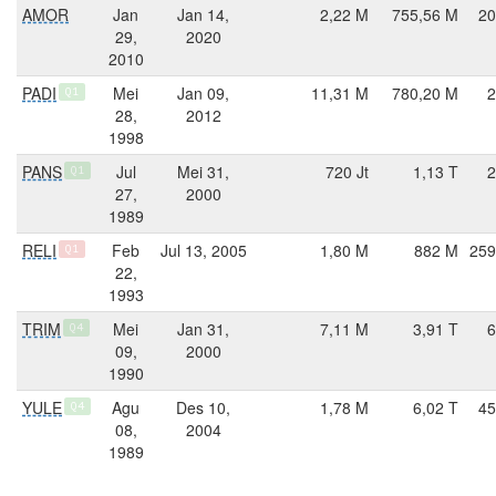
AMOR
Jan
Jan 14,
2,22 M
755,56 M
20
29,
2020
2010
PADI
Mei
Jan 09,
11,31 M
780,20 M
2
Q1
28,
2012
1998
PANS
Jul
Mei 31,
720 Jt
1,13 T
2
Q1
27,
2000
1989
RELI
Feb
Jul 13, 2005
1,80 M
882 M
259
Q1
22,
1993
TRIM
Mei
Jan 31,
7,11 M
3,91 T
6
Q4
09,
2000
1990
YULE
Agu
Des 10,
1,78 M
6,02 T
45
Q4
08,
2004
1989