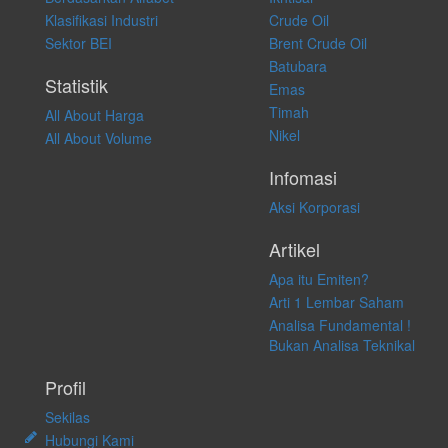
atas keputusan investasi yang dilakukan dalam kondisi dan situasi
Klasifikasi Industri
Crude Oil
apapun juga, yang diakibatkan secara langsung maupun tidak
Sektor BEI
Brent Crude Oil
langsung atas konten pada website ini.
Batubara
Statistik
Emas
Timah
All About Harga
Nikel
All About Volume
Infomasi
Aksi Korporasi
Artikel
Apa itu Emiten?
Arti 1 Lembar Saham
Analisa Fundamental !
Bukan Analisa Teknikal
Profil
Sekilas
Hubungi Kami