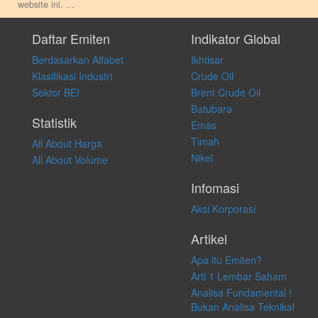
website ini.
...
Setiap keputusan investasi merupakan keputusan dan tanggung jawab
pribadi. Kami tidak memberi anjuran, saran, rekomendasi untuk
Daftar Emiten
Indikator Global
membeli, menjual atau melakukan aktivitas lain yang terkait dengan
Berdasarkan Alfabet
Ikhtisar
transaksi perdagangan apapun, dan kami tidak bertanggung jawab
atas keputusan investasi yang dilakukan dalam kondisi dan situasi
Klasifikasi Industri
Crude Oil
apapun juga, yang diakibatkan secara langsung maupun tidak
Sektor BEI
Brent Crude Oil
langsung atas konten pada website ini.
Batubara
Statistik
Emas
Timah
All About Harga
Nikel
All About Volume
Infomasi
Aksi Korporasi
Artikel
Apa itu Emiten?
Arti 1 Lembar Saham
Analisa Fundamental !
Bukan Analisa Teknikal