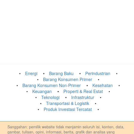
Energi
Barang Baku
Perindustrian
Barang Konsumen Primer
Barang Konsumen Non-Primer
Kesehatan
Keuangan
Properti & Real Estat
Teknologi
Infrastruktur
Transportasi & Logistik
Produk Investasi Tercatat
Sanggahan: pemilik website tidak menjamin seluruh isi, konten, data,
gambar, tulisan, opini, informasi, berita, grafik dan analisa yang