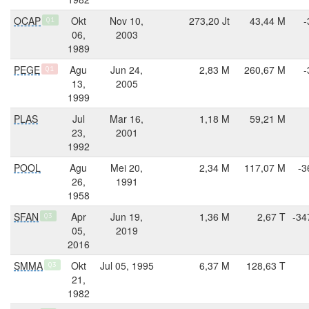
OCAP
Okt
Nov 10,
273,20 Jt
43,44 M
-
Q1
06,
2003
1989
PEGE
Agu
Jun 24,
2,83 M
260,67 M
-
Q1
13,
2005
1999
PLAS
Jul
Mar 16,
1,18 M
59,21 M
23,
2001
1992
POOL
Agu
Mei 20,
2,34 M
117,07 M
-3
26,
1991
1958
SFAN
Apr
Jun 19,
1,36 M
2,67 T
-34
Q3
05,
2019
2016
SMMA
Okt
Jul 05, 1995
6,37 M
128,63 T
Q3
21,
1982