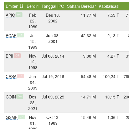
Emiten
Berdiri
Tanggal IPO
Saham Beredar
Kapitalisasi
APIC
Feb
Des 18,
11,77 M
7,53 T
7
Q4
22,
2002
1989
BCAP
Jul
Jun 08,
42,62 M
2,13 T
Q4
15,
2001
1999
BPII
Nov
Jul 08, 2014
9,88 M
4,27 T
3
Q4
12,
1998
CASA
Jun
Jul 19, 2016
54,48 M
100,24 T
76
Q4
04,
2009
COIN
Des
Jul 09, 2025
14,71 M
10,15 T
20
Q4
28,
2021
GSMF
Nov
Okt 13,
15,46 M
1,36 T
2
Q4
01,
1989
1982