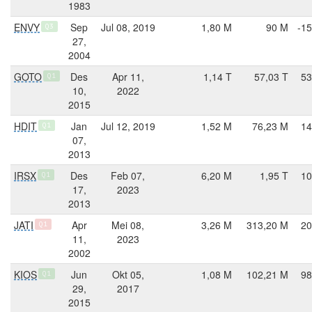
1983
ENVY
Sep
Jul 08, 2019
1,80 M
90 M
-15
Q3
27,
2004
GOTO
Des
Apr 11,
1,14 T
57,03 T
53
Q1
10,
2022
2015
HDIT
Jan
Jul 12, 2019
1,52 M
76,23 M
14
Q1
07,
2013
IRSX
Des
Feb 07,
6,20 M
1,95 T
10
Q1
17,
2023
2013
JATI
Apr
Mei 08,
3,26 M
313,20 M
20
Q1
11,
2023
2002
KIOS
Jun
Okt 05,
1,08 M
102,21 M
98
Q1
29,
2017
2015