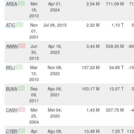
AREA
Mei
Apr 01,
2,54 M
711,09 M
71
Q4
18,
2024
2010
ATIC
Nov
Jul 08, 2015
2,32 M
1,10 T
5
Q4
01,
2001
AWAN
Jun
Apr 18,
3,44 M
539,30 M
-80
Q4
30,
2023
2015
BELI
Mar
Nov 08,
137,22 M
34,85 T
-15
Q4
12,
2022
2010
BUKA
Sep
Agu 06,
103,17 M
12,07 T
3
Q4
09,
2021
2011
CASH
Mei
Mei 04,
1,43 M
337,75 M
-
Q4
25,
2020
2004
CYBR
Apr
Agu 08,
13,48 M
7,35 T
112
Q4