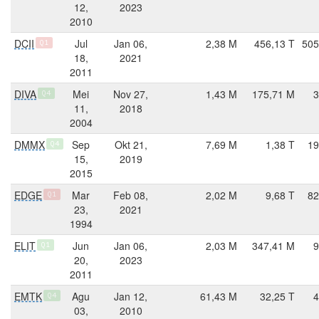
12,
2023
2010
DCII
Jul
Jan 06,
2,38 M
456,13 T
505
Q1
18,
2021
2011
DIVA
Mei
Nov 27,
1,43 M
175,71 M
3
Q4
11,
2018
2004
DMMX
Sep
Okt 21,
7,69 M
1,38 T
19
Q4
15,
2019
2015
EDGE
Mar
Feb 08,
2,02 M
9,68 T
82
Q1
23,
2021
1994
ELIT
Jun
Jan 06,
2,03 M
347,41 M
9
Q1
20,
2023
2011
EMTK
Agu
Jan 12,
61,43 M
32,25 T
4
Q4
03,
2010