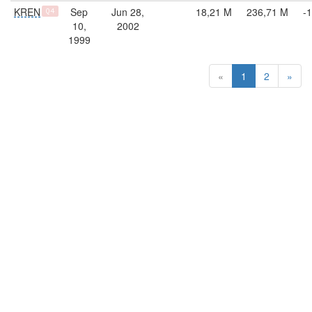
KREN
Sep
Jun 28,
18,21 M
236,71 M
-
Q4
10,
2002
1999
«
1
2
»