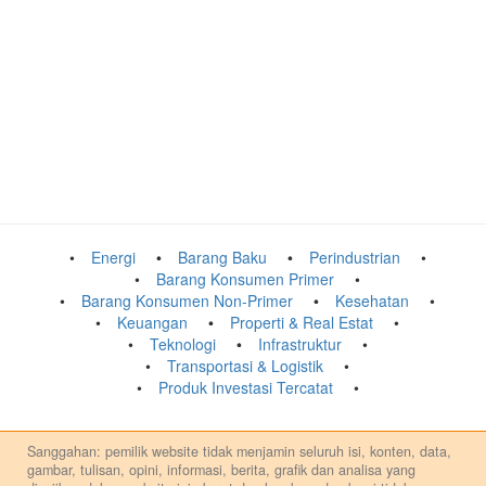
Energi
Barang Baku
Perindustrian
Barang Konsumen Primer
Barang Konsumen Non-Primer
Kesehatan
Keuangan
Properti & Real Estat
Teknologi
Infrastruktur
Transportasi & Logistik
Produk Investasi Tercatat
Sanggahan: pemilik website tidak menjamin seluruh isi, konten, data,
gambar, tulisan, opini, informasi, berita, grafik dan analisa yang