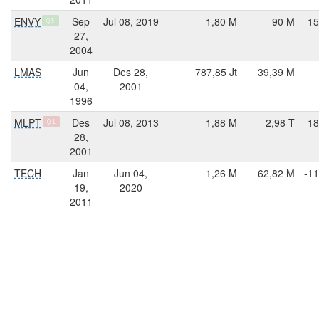
ENVY
Sep
Jul 08, 2019
1,80 M
90 M
-15
Q3
27,
2004
LMAS
Jun
Des 28,
787,85 Jt
39,39 M
04,
2001
1996
MLPT
Des
Jul 08, 2013
1,88 M
2,98 T
18
Q1
28,
2001
TECH
Jan
Jun 04,
1,26 M
62,82 M
-11
19,
2020
2011