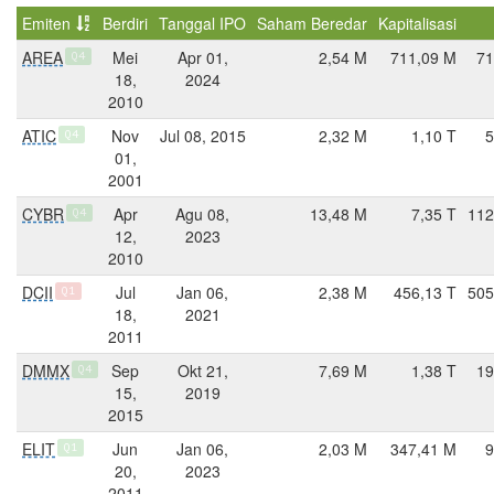
Emiten
Berdiri
Tanggal IPO
Saham Beredar
Kapitalisasi
AREA
Mei
Apr 01,
2,54 M
711,09 M
71
Q4
18,
2024
2010
ATIC
Nov
Jul 08, 2015
2,32 M
1,10 T
5
Q4
01,
2001
CYBR
Apr
Agu 08,
13,48 M
7,35 T
112
Q4
12,
2023
2010
DCII
Jul
Jan 06,
2,38 M
456,13 T
505
Q1
18,
2021
2011
DMMX
Sep
Okt 21,
7,69 M
1,38 T
19
Q4
15,
2019
2015
ELIT
Jun
Jan 06,
2,03 M
347,41 M
9
Q1
20,
2023
2011