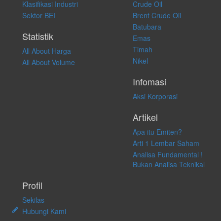
atas keputusan investasi yang dilakukan dalam kondisi dan situasi
Klasifikasi Industri
Crude Oil
apapun juga, yang diakibatkan secara langsung maupun tidak
Sektor BEI
Brent Crude Oil
langsung atas konten pada website ini.
Batubara
Statistik
Emas
Timah
All About Harga
Nikel
All About Volume
Infomasi
Aksi Korporasi
Artikel
Apa itu Emiten?
Arti 1 Lembar Saham
Analisa Fundamental !
Bukan Analisa Teknikal
Profil
Sekilas
Hubungi Kami