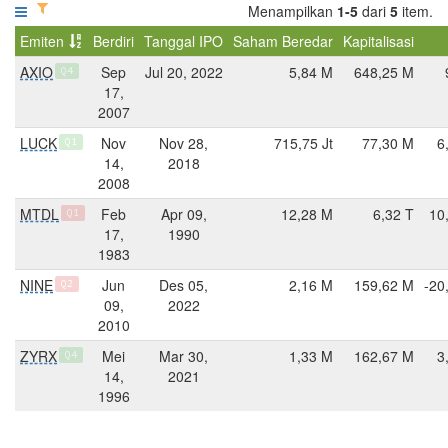
Menampilkan
1-5
dari
5
item.
Emiten
Berdiri
Tanggal IPO
Saham Beredar
Kapitalisasi
AXIO
Sep
Jul 20, 2022
5,84 M
648,25 M
Q4
17,
2007
LUCK
Nov
Nov 28,
715,75 Jt
77,30 M
6
Q1
14,
2018
2008
MTDL
Feb
Apr 09,
12,28 M
6,32 T
10
Q1
17,
1990
1983
NINE
Jun
Des 05,
2,16 M
159,62 M
-20
Q2
09,
2022
2010
ZYRX
Mei
Mar 30,
1,33 M
162,67 M
3
Q4
14,
2021
1996