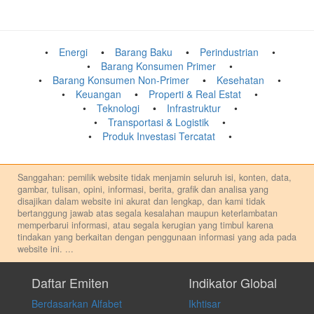
Energi
Barang Baku
Perindustrian
Barang Konsumen Primer
Barang Konsumen Non-Primer
Kesehatan
Keuangan
Properti & Real Estat
Teknologi
Infrastruktur
Transportasi & Logistik
Produk Investasi Tercatat
Sanggahan: pemilik website tidak menjamin seluruh isi, konten, data,
gambar, tulisan, opini, informasi, berita, grafik dan analisa yang
disajikan dalam website ini akurat dan lengkap, dan kami tidak
bertanggung jawab atas segala kesalahan maupun keterlambatan
memperbarui informasi, atau segala kerugian yang timbul karena
tindakan yang berkaitan dengan penggunaan informasi yang ada pada
website ini.
...
Setiap keputusan investasi merupakan keputusan dan tanggung jawab
pribadi. Kami tidak memberi anjuran, saran, rekomendasi untuk
Daftar Emiten
Indikator Global
membeli, menjual atau melakukan aktivitas lain yang terkait dengan
Berdasarkan Alfabet
Ikhtisar
transaksi perdagangan apapun, dan kami tidak bertanggung jawab