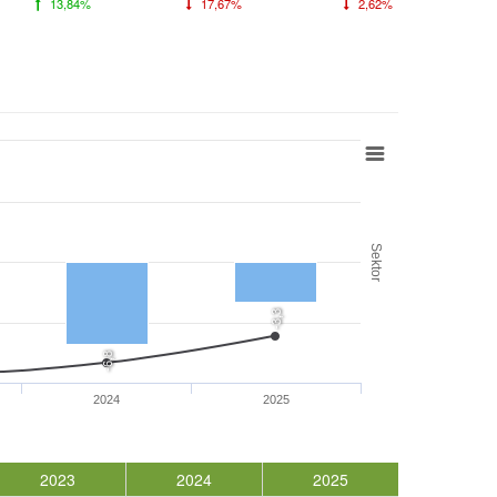
13,84%
17,67%
2,62%
Sektor
-3,3
-6,8
2024
2025
2023
2024
2025