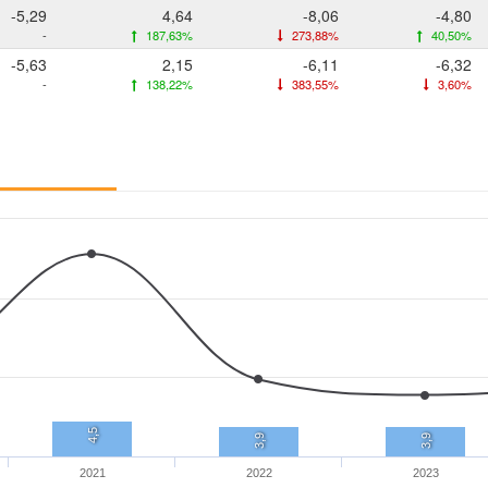
-5,29
4,64
-8,06
-4,80
-
187,63%
273,88%
40,50%
-5,63
2,15
-6,11
-6,32
-
138,22%
383,55%
3,60%
4,5
3,9
3,9
2021
2022
2023