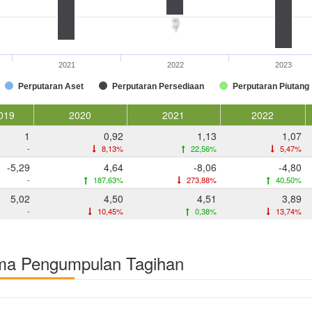
-4,8
2021
2022
2023
Perputaran Aset
Perputaran Persediaan
Perputaran Piutang
019
2020
2021
2022
1
0,92
1,13
1,07
-
8,13%
22,56%
5,47%
-5,29
4,64
-8,06
-4,80
-
187,63%
273,88%
40,50%
5,02
4,50
4,51
3,89
-
10,45%
0,38%
13,74%
ama Pengumpulan Tagihan