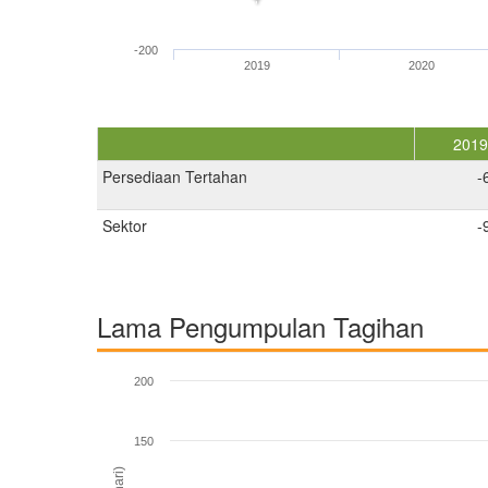
-200
2019
2020
201
Persediaan Tertahan
-
Sektor
-
Lama Pengumpulan Tagihan
200
150