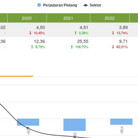
Perputaran Piutang
Sektor
2020
2021
2022
,02
4,50
4,51
3,89
-
10,45%
0,38%
13,74%
,36
12,36
25,55
9,71
-
8,79%
106,70%
62,01%
-39,4
-44,6
-75,0