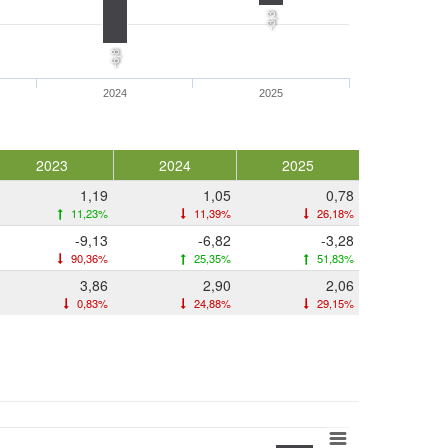
-3,3
-6,8
2024
2025
2023
2024
2025
1,19
1,05
0,78
11,23%
11,39%
26,18%
-9,13
-6,82
-3,28
90,36%
25,35%
51,83%
3,86
2,90
2,06
0,83%
24,88%
29,15%