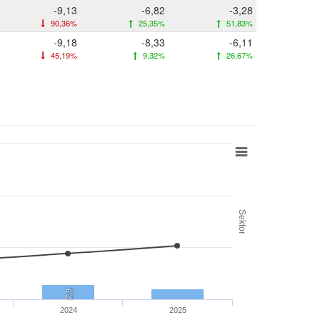
-9,13
-6,82
-3,28
90,36%
25,35%
51,83%
-9,18
-8,33
-6,11
45,19%
9,32%
26,67%
Sektor
2,9
2024
2025