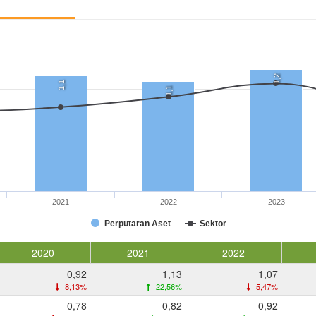
1,2
1,1
1,1
2021
2022
2023
Perputaran Aset
Sektor
2020
2021
2022
0,92
1,13
1,07
8,13%
22,56%
5,47%
0,78
0,82
0,92