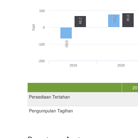
100
85,0
77,6
68,2
hari
0
-68,0
-100
-200
2019
2020
20
Persediaan Tertahan
Pengumpulan Tagihan