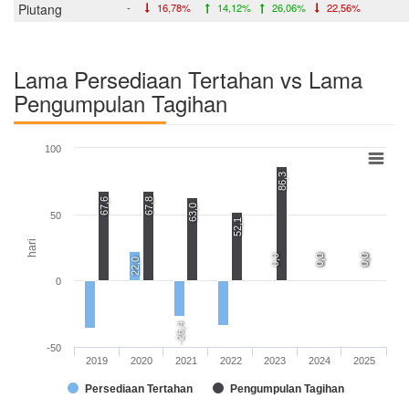
Piutang
-
16,78%
14,12%
26,06%
22,56%
Lama Persediaan Tertahan vs Lama
Pengumpulan Tagihan
100
86,3
67,6
67,8
63,0
50
52,1
hari
0,0
0,0
0,0
0,0
0,0
22,0
0
-26,4
-50
2019
2020
2021
2022
2023
2024
2025
Persediaan Tertahan
Pengumpulan Tagihan