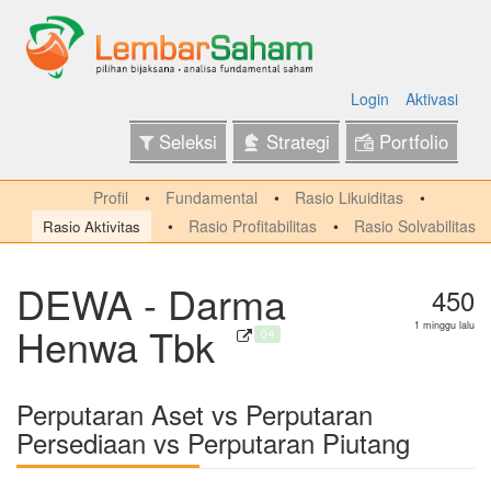
Login
Aktivasi
Seleksi
Strategi
Portfolio
Profil
Fundamental
Rasio Likuiditas
Rasio Profitabilitas
Rasio Solvabilitas
Rasio Aktivitas
DEWA - Darma
450
Henwa Tbk
1 minggu lalu
Q4
Perputaran Aset vs Perputaran
Persediaan vs Perputaran Piutang