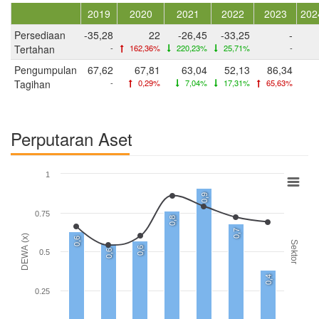
2019
2020
2021
2022
2023
202
Persediaan
-35,28
22
-26,45
-33,25
-
Tertahan
-
162,36%
220,23%
25,71%
-
Pengumpulan
67,62
67,81
63,04
52,13
86,34
Tagihan
-
0,29%
7,04%
17,31%
65,63%
Perputaran Aset
1
0,9
0.75
0,8
0,7
DEWA (x)
0,6
Sektor
0,6
0,6
0.5
0,4
0.25