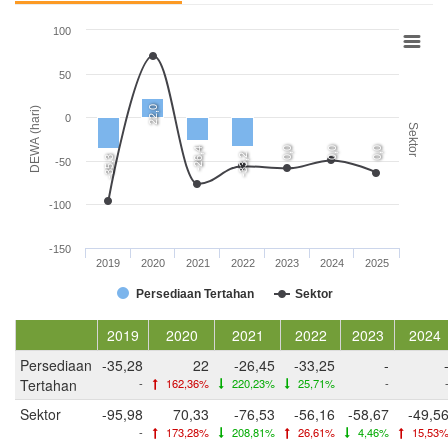
100
50
22,0
DEWA (hari)
0
Sektor
0,0
0,0
0,0
-26,4
-33,2
-35,3
-50
-100
-150
2019
2020
2021
2022
2023
2024
2025
Persediaan Tertahan
Sektor
2019
2020
2021
2022
2023
2024
Persediaan
-35,28
22
-26,45
-33,25
-
Tertahan
-
162,36%
220,23%
25,71%
-
Sektor
-95,98
70,33
-76,53
-56,16
-58,67
-49,5
-
173,28%
208,81%
26,61%
4,46%
15,53