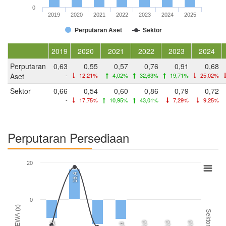
0
2019
2020
2021
2022
2023
2024
2025
Perputaran Aset
Sektor
2019
2020
2021
2022
2023
2024
Perputaran
0,63
0,55
0,57
0,76
0,91
0,68
Aset
-
12,21%
4,02%
32,63%
19,71%
25,02%
Sektor
0,66
0,54
0,60
0,86
0,79
0,72
-
17,75%
10,95%
43,01%
7,29%
9,25%
Perputaran Persediaan
20
16,4
0
DEWA (x)
Sektor
0,0
0,0
0,0