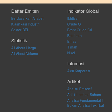
Setiap keputusan investasi merupakan keputusan dan tanggung jawab
pribadi. Kami tidak memberi anjuran, saran, rekomendasi untuk
Daftar Emiten
Indikator Global
membeli, menjual atau melakukan aktivitas lain yang terkait dengan
Berdasarkan Alfabet
Ikhtisar
transaksi perdagangan apapun, dan kami tidak bertanggung jawab
atas keputusan investasi yang dilakukan dalam kondisi dan situasi
Klasifikasi Industri
Crude Oil
apapun juga, yang diakibatkan secara langsung maupun tidak
Sektor BEI
Brent Crude Oil
langsung atas konten pada website ini.
Batubara
Statistik
Emas
Timah
All About Harga
Nikel
All About Volume
Infomasi
Aksi Korporasi
Artikel
Apa itu Emiten?
Arti 1 Lembar Saham
Analisa Fundamental !
Bukan Analisa Teknikal