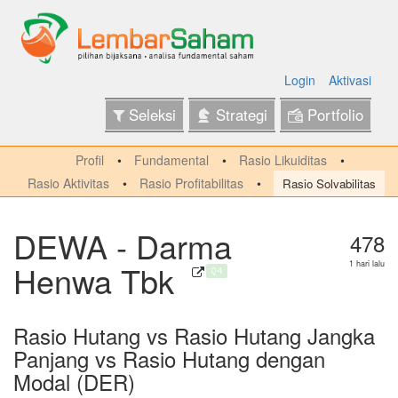
Login
Aktivasi
Seleksi
Strategi
Portfolio
Profil
Fundamental
Rasio Likuiditas
Rasio Aktivitas
Rasio Profitabilitas
Rasio Solvabilitas
DEWA - Darma
478
Henwa Tbk
1 hari lalu
Q4
Rasio Hutang vs Rasio Hutang Jangka
Panjang vs Rasio Hutang dengan
Modal (DER)