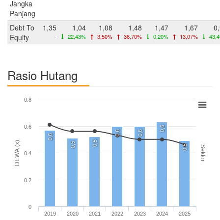
Jangka
Panjang
Debt To
1,35
1,04
1,08
1,48
1,47
1,67
0
Equity
-
22,43%
3,50%
36,70%
0,20%
13,07%
43,
Rasio Hutang
0.8
0.6
0,6
0,6
0,6
0,6
0,5
DEWA (x)
0,5
0,5
Sektor
0.4
0.2
0
2019
2020
2021
2022
2023
2024
2025