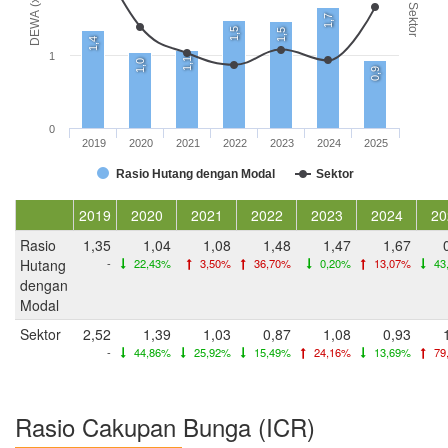
DEWA (x)
Sektor
1,7
1,5
1,5
1,4
1
1,1
1,0
0,9
0
2019
2020
2021
2022
2023
2024
2025
Rasio Hutang dengan Modal
Sektor
2019
2020
2021
2022
2023
2024
20
Rasio
1,35
1,04
1,08
1,48
1,47
1,67
Hutang
-
22,43%
3,50%
36,70%
0,20%
13,07%
43
dengan
Modal
Sektor
2,52
1,39
1,03
0,87
1,08
0,93
-
44,86%
25,92%
15,49%
24,16%
13,69%
79
Rasio Cakupan Bunga (ICR)