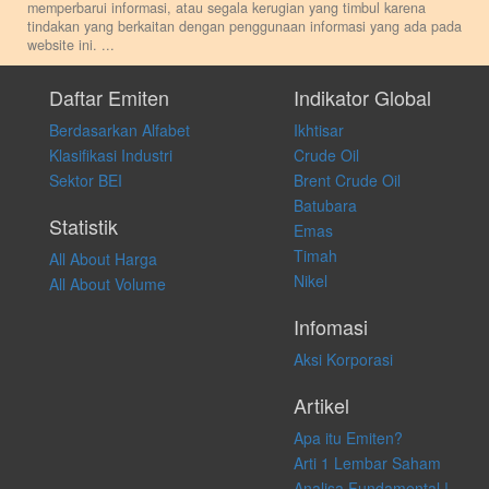
memperbarui informasi, atau segala kerugian yang timbul karena
tindakan yang berkaitan dengan penggunaan informasi yang ada pada
website ini.
...
Setiap keputusan investasi merupakan keputusan dan tanggung jawab
pribadi. Kami tidak memberi anjuran, saran, rekomendasi untuk
Daftar Emiten
Indikator Global
membeli, menjual atau melakukan aktivitas lain yang terkait dengan
Berdasarkan Alfabet
Ikhtisar
transaksi perdagangan apapun, dan kami tidak bertanggung jawab
atas keputusan investasi yang dilakukan dalam kondisi dan situasi
Klasifikasi Industri
Crude Oil
apapun juga, yang diakibatkan secara langsung maupun tidak
Sektor BEI
Brent Crude Oil
langsung atas konten pada website ini.
Batubara
Statistik
Emas
Timah
All About Harga
Nikel
All About Volume
Infomasi
Aksi Korporasi
Artikel
Apa itu Emiten?
Arti 1 Lembar Saham
Analisa Fundamental !