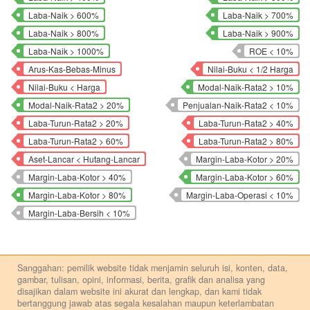
Laba-Naik > 600%
Laba-Naik > 700%
Laba-Naik > 800%
Laba-Naik > 900%
Laba-Naik > 1000%
ROE < 10%
Arus-Kas-Bebas-Minus
Nilai-Buku < 1/2 Harga
Nilai-Buku < Harga
Modal-Naik-Rata2 > 10%
Modal-Naik-Rata2 > 20%
Penjualan-Naik-Rata2 < 10%
Laba-Turun-Rata2 > 20%
Laba-Turun-Rata2 > 40%
Laba-Turun-Rata2 > 60%
Laba-Turun-Rata2 > 80%
Aset-Lancar < Hutang-Lancar
Margin-Laba-Kotor > 20%
Margin-Laba-Kotor > 40%
Margin-Laba-Kotor > 60%
Margin-Laba-Kotor > 80%
Margin-Laba-Operasi < 10%
Margin-Laba-Bersih < 10%
Sanggahan: pemilik website tidak menjamin seluruh isi, konten, data,
gambar, tulisan, opini, informasi, berita, grafik dan analisa yang
disajikan dalam website ini akurat dan lengkap, dan kami tidak
bertanggung jawab atas segala kesalahan maupun keterlambatan