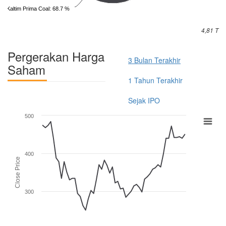
PT Kaltim Prima Coal: 68.7 %
4,81 T
Pergerakan Harga
3 Bulan Terakhir
Saham
1 Tahun Terakhir
Sejak IPO
500
400
Close Price
300