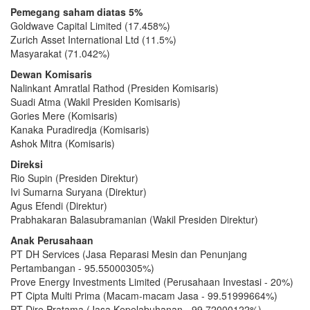
Pemegang saham diatas 5%
Goldwave Capital Limited (17.458%)
Zurich Asset International Ltd (11.5%)
Masyarakat (71.042%)
Dewan Komisaris
Nalinkant Amratlal Rathod (Presiden Komisaris)
Suadi Atma (Wakil Presiden Komisaris)
Gories Mere (Komisaris)
Kanaka Puradiredja (Komisaris)
Ashok Mitra (Komisaris)
Direksi
Rio Supin (Presiden Direktur)
Ivi Sumarna Suryana (Direktur)
Agus Efendi (Direktur)
Prabhakaran Balasubramanian (Wakil Presiden Direktur)
Anak Perusahaan
PT DH Services (Jasa Reparasi Mesin dan Penunjang
Pertambangan - 95.55000305%)
Prove Energy Investments Limited (Perusahaan Investasi - 20%)
PT Cipta Multi Prima (Macam-macam Jasa - 99.51999664%)
PT Dire Pratama (Jasa Kepelabuhanan - 99.72000122%)