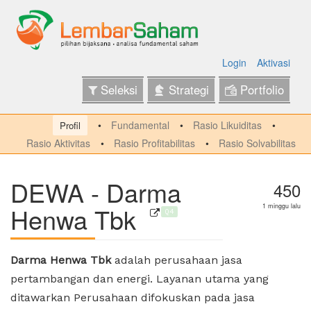
Login
Aktivasi
Seleksi
Strategi
Portfolio
Fundamental
Rasio Likuiditas
Profil
Rasio Aktivitas
Rasio Profitabilitas
Rasio Solvabilitas
DEWA - Darma
450
Henwa Tbk
1 minggu lalu
Q4
Darma Henwa Tbk
adalah perusahaan jasa
pertambangan dan energi. Layanan utama yang
ditawarkan Perusahaan difokuskan pada jasa