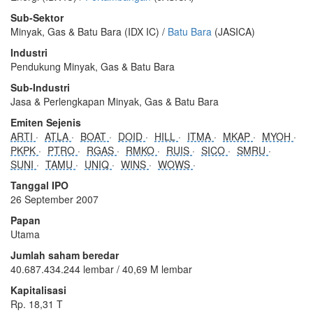
Sub-Sektor
Minyak, Gas & Batu Bara (IDX IC) /
Batu Bara
(JASICA)
Industri
Pendukung Minyak, Gas & Batu Bara
Sub-Industri
Jasa & Perlengkapan Minyak, Gas & Batu Bara
Emiten Sejenis
ARTI
ATLA
BOAT
DOID
HILL
ITMA
MKAP
MYOH
PKPK
PTRO
RGAS
RMKO
RUIS
SICO
SMRU
SUNI
TAMU
UNIQ
WINS
WOWS
Tanggal IPO
26 September 2007
Papan
Utama
Jumlah saham beredar
40.687.434.244 lembar / 40,69 M lembar
Kapitalisasi
Rp. 18,31 T