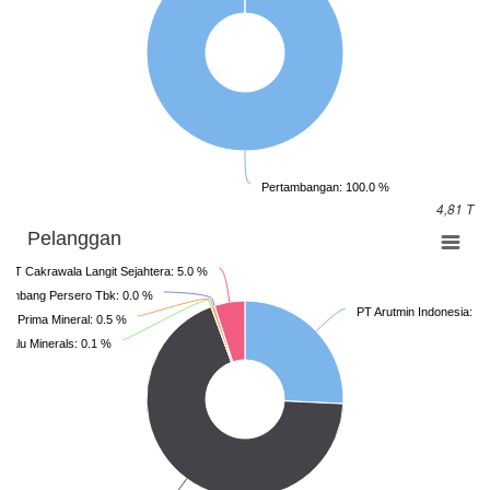
Pertambangan: 100.0 %
4,81 T
Pelanggan
PT Cakrawala Langit Sejahtera: 5.0 %
Tambang Persero Tbk: 0.0 %
PT Arutmin Indonesia: 2
iri Prima Mineral: 0.5 %
 Palu Minerals: 0.1 %