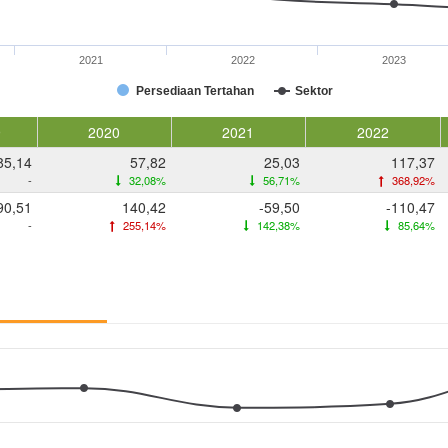
2021
2022
2023
Persediaan Tertahan
Sektor
9
2020
2021
2022
85,14
57,82
25,03
117,37
-
32,08%
56,71%
368,92%
90,51
140,42
-59,50
-110,47
-
255,14%
142,38%
85,64%