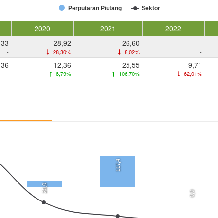
Perputaran Piutang
Sektor
2020
2021
2022
,33
28,92
26,60
-
-
28,30%
8,02%
-
,36
12,36
25,55
9,71
-
8,79%
106,70%
62,01%
117,4
25,0
0,0