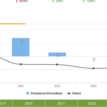
25,06%
4,52%
12,85%
14,4
3,1
0,0
2021
2022
2023
Perputaran Persediaan
Sektor
2019
2020
2021
2022