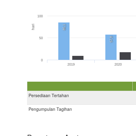
100
hari
85,1
57,8
50
0
2019
2020
Persediaan Tertahan
Pengumpulan Tagihan