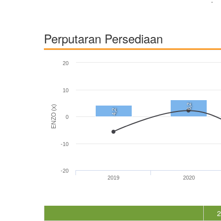
-
Perputaran Persediaan
20
10
6,2
ENZO (x)
4,2
0
-10
-20
2019
2020