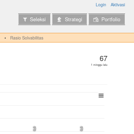
Login
Aktivasi
Seleksi
Strategi
Portfolio
Rasio Solvabilitas
67
1 minggu lalu
0,0
0,0
0,0
0,0