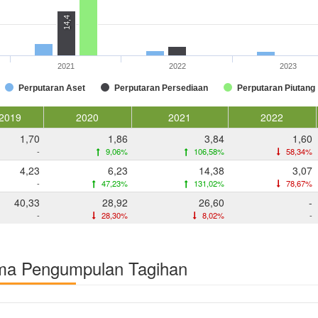
14,4
2021
2022
2023
Perputaran Aset
Perputaran Persediaan
Perputaran Piutang
2019
2020
2021
2022
1,70
1,86
3,84
1,60
-
9,06%
106,58%
58,34%
4,23
6,23
14,38
3,07
-
47,23%
131,02%
78,67%
40,33
28,92
26,60
-
-
28,30%
8,02%
-
ama Pengumpulan Tagihan