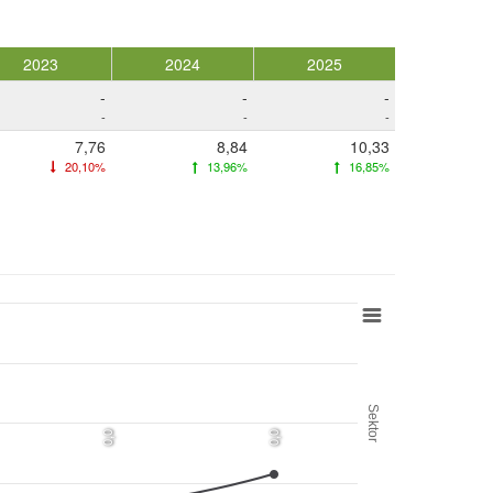
2023
2024
2025
-
-
-
-
-
-
7,76
8,84
10,33
20,10%
13,96%
16,85%
Sektor
0,0
0,0