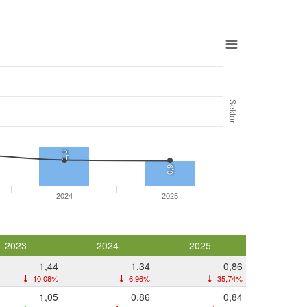
Sektor
1,3
0,9
2024
2025
2023
2024
2025
1,44
1,34
0,86
10,08%
6,96%
35,74%
1,05
0,86
0,84