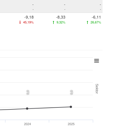
-
-
-
-
-
-
-9,18
-8,33
-6,11
45,19%
9,32%
26,67%
Sektor
0,0
0,0
2024
2025