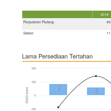
2019
Perputaran Piutang
40
Sektor
11
Lama Persediaan Tertahan
200
100
85,1
ENZO (hari)
57,8
0
-100