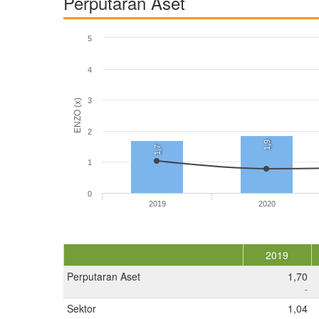
Perputaran Aset
5
4
3
ENZO (x)
2
1,9
1,7
1
0
2019
2020
2019
Perputaran Aset
1,70
-
Sektor
1,04