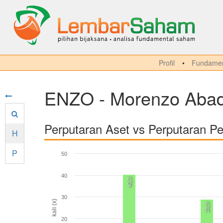
Profil
Fundamen
ENZO - Morenzo Abad
Perputaran Aset vs Perputaran Pe
H
P
50
40
40,3
30
kali (x)
28,9
20