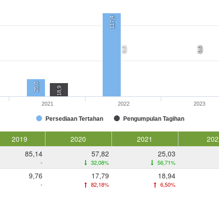
117,4
0,0
0,0
0,0
25,0
18,9
2021
2022
2023
Persediaan Tertahan
Pengumpulan Tagihan
2019
2020
2021
202
85,14
57,82
25,03
-
32,08%
56,71%
9,76
17,79
18,94
-
82,18%
6,50%