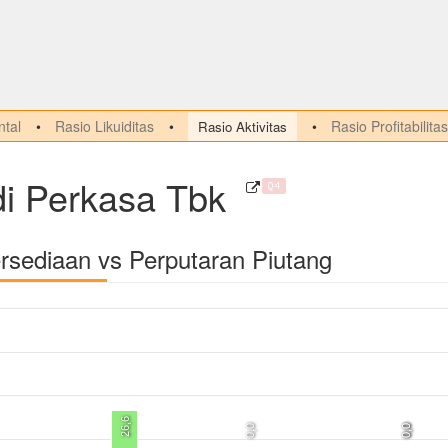
tal
Rasio Likuiditas
Rasio Profitabilitas
Rasio Aktivitas
i Perkasa Tbk
Q4
rsediaan vs Perputaran Piutang
26,6
0,0
0,0
0,0