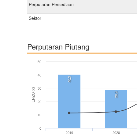
Perputaran Persediaan
Sektor
Perputaran Piutang
50
40
40,3
30
ENZO (x)
28,9
20
10
0
2019
2020